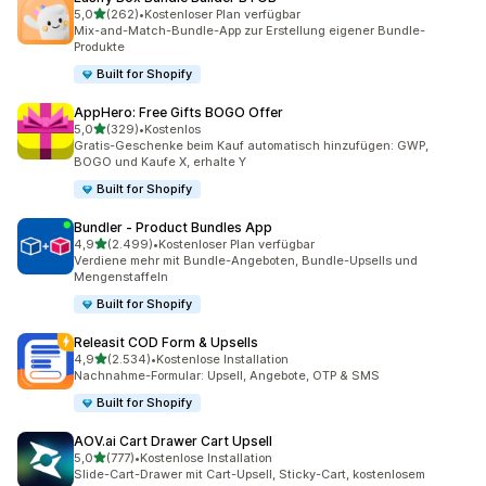
von 5 Sternen
5,0
(262)
•
Kostenloser Plan verfügbar
262 Rezensionen insgesamt
Mix-and-Match-Bundle-App zur Erstellung eigener Bundle-
Produkte
Built for Shopify
AppHero: Free Gifts BOGO Offer
von 5 Sternen
5,0
(329)
•
Kostenlos
329 Rezensionen insgesamt
Gratis-Geschenke beim Kauf automatisch hinzufügen: GWP,
BOGO und Kaufe X, erhalte Y
Built for Shopify
Bundler ‑ Product Bundles App
von 5 Sternen
4,9
(2.499)
•
Kostenloser Plan verfügbar
2499 Rezensionen insgesamt
Verdiene mehr mit Bundle-Angeboten, Bundle-Upsells und
Mengenstaffeln
Built for Shopify
Releasit COD Form & Upsells
von 5 Sternen
4,9
(2.534)
•
Kostenlose Installation
2534 Rezensionen insgesamt
Nachnahme-Formular: Upsell, Angebote, OTP & SMS
Built for Shopify
AOV.ai Cart Drawer Cart Upsell
von 5 Sternen
5,0
(777)
•
Kostenlose Installation
777 Rezensionen insgesamt
Slide-Cart-Drawer mit Cart-Upsell, Sticky-Cart, kostenlosem