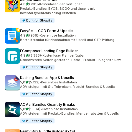
von 5 Sternen
4,8
(738)
•
Kostenloser Plan verfügbar
738 Rezensionen insgesamt
Produkt-Bundles, BYOB, BOGO und Upsells mit
Inventarsynchronisierung erstellen
Built for Shopify
EasySell ‑ COD Form & Upsells
von 5 Sternen
4,9
(956)
•
Kostenlose Installation
956 Rezensionen insgesamt
Bestellformular für Nachnahme mit Upsell und OTP-Prüfung
EComposer Landing Page Builder
von 5 Sternen
4,9
(3.356)
•
Kostenloser Plan verfügbar
3356 Rezensionen insgesamt
Umsatzstarke Seiten gestalten: Home-, Produkt-, Blogseite usw.
Built for Shopify
Kaching Bundles App & Upsells
von 5 Sternen
5,0
(5.122)
•
Kostenlose Installation
5122 Rezensionen insgesamt
AOV steigern mit Staffelpreisen, Produkt-Bundles & Upsells
Built for Shopify
AOV.ai Bundles Quantity Breaks
von 5 Sternen
5,0
(1.504)
•
Kostenlose Installation
1504 Rezensionen insgesamt
AOV steigern mit Produkt-Bundles, Mengenrabatten & Upsells
Built for Shopify
Easify Box Bundle Builder BYOB