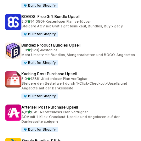
Built for Shopify
BOGOS: Free Gift Bundle Upsell
von 5 Sternen
5,0
(4.050)
•
Kostenloser Plan verfügbar
4050 Rezensionen insgesamt
Steigere AOV mit Gratis gift beim kauf, Bundles, Buy x get y
Built for Shopify
Bundlex Product Bundles Upsell
von 5 Sternen
5,0
(123)
•
Kostenlos
123 Rezensionen insgesamt
Mehr Umsatz mit Bundles, Mengenrabatten und BOGO-Angeboten
Built for Shopify
Kaching Post Purchase Upsell
von 5 Sternen
5,0
(288)
•
Kostenloser Plan verfügbar
288 Rezensionen insgesamt
Steigere den Bestellwert durch 1-Click-Checkout-Upsells und
Angebote auf der Dankesseite
Built for Shopify
Aftersell Post Purchase Upsell
von 5 Sternen
4,8
(885)
•
Kostenloser Plan verfügbar
885 Rezensionen insgesamt
AOV mit 1-Klick-Checkout-Upsells und Angeboten auf der
Dankesseite steigern
Built for Shopify
Simple Bundles & Kits