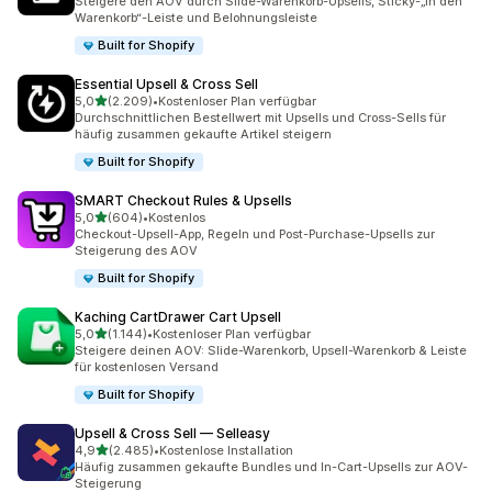
Steigere den AOV durch Slide-Warenkorb-Upsells, Sticky-„In den
Warenkorb“-Leiste und Belohnungsleiste
Built for Shopify
Essential Upsell & Cross Sell
von 5 Sternen
5,0
(2.209)
•
Kostenloser Plan verfügbar
2209 Rezensionen insgesamt
Durchschnittlichen Bestellwert mit Upsells und Cross-Sells für
häufig zusammen gekaufte Artikel steigern
Built for Shopify
SMART Checkout Rules & Upsells
von 5 Sternen
5,0
(604)
•
Kostenlos
604 Rezensionen insgesamt
Checkout-Upsell-App, Regeln und Post-Purchase-Upsells zur
Steigerung des AOV
Built for Shopify
Kaching CartDrawer Cart Upsell
von 5 Sternen
5,0
(1.144)
•
Kostenloser Plan verfügbar
1144 Rezensionen insgesamt
Steigere deinen AOV: Slide-Warenkorb, Upsell-Warenkorb & Leiste
für kostenlosen Versand
Built for Shopify
Upsell & Cross Sell — Selleasy
von 5 Sternen
4,9
(2.485)
•
Kostenlose Installation
2485 Rezensionen insgesamt
Häufig zusammen gekaufte Bundles und In-Cart-Upsells zur AOV-
Steigerung