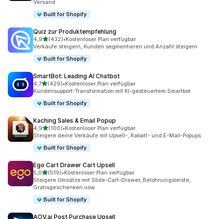
Versand
Built for Shopify
Quiz zur Produktempfehlung
von 5 Sternen
4,9
(432)
•
Kostenloser Plan verfügbar
432 Rezensionen insgesamt
Verkäufe steigern, Kunden segmentieren und Anzahl steigern
Built for Shopify
SmartBot: Leading AI Chatbot
von 5 Sternen
4,7
(429)
•
Kostenloser Plan verfügbar
429 Rezensionen insgesamt
Kundensupport-Transformation mit KI-gesteuertem Smartbot
Built for Shopify
Kaching Sales & Email Popup
von 5 Sternen
4,9
(100)
•
Kostenloser Plan verfügbar
100 Rezensionen insgesamt
Steigere deine Verkäufe mit Upsell-, Rabatt- und E-Mail-Popups
Built for Shopify
Ego Cart Drawer Cart Upsell
von 5 Sternen
5,0
(519)
•
Kostenloser Plan verfügbar
519 Rezensionen insgesamt
Steigere Umsätze mit Slide-Cart-Drawer, Belohnungsleiste,
Gratisgeschenken usw.
Built for Shopify
AOV.ai Post Purchase Upsell