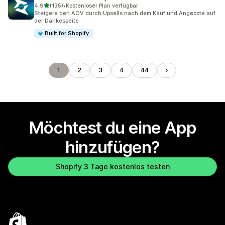
von 5 Sternen
4,9
(135)
•
Kostenloser Plan verfügbar
135 Rezensionen insgesamt
Steigere den AOV durch Upsells nach dem Kauf und Angebote auf
der Dankesseite
Built for Shopify
1
2
3
4
44
Möchtest du eine App
hinzufügen?
Shopify 3 Tage kostenlos testen