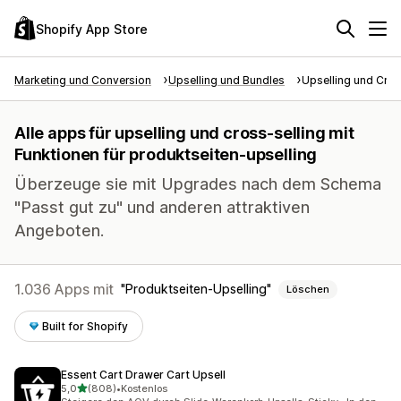
Shopify App Store
Marketing und Conversion
Upselling und Bundles
Upselling und Cros
Alle apps für upselling und cross-selling mit
Funktionen für produktseiten-upselling
Überzeuge sie mit Upgrades nach dem Schema
"Passt gut zu" und anderen attraktiven
Angeboten.
1.036 Apps mit
Produktseiten-Upselling
Löschen
Built for Shopify
Essent Cart Drawer Cart Upsell
von 5 Sternen
5,0
(808)
•
Kostenlos
808 Rezensionen insgesamt