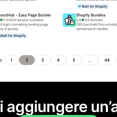
Built for Shopify
youtHub ‑ Easy Page Builder
Shopify Bundles
stelle su 5
stelle su 5
(1.334)
•
Free plan available
2,8
(543)
•
Gratis
4 recensioni totali
543 recensioni totali
ld high-converting landing page
Offri pacchetti fissi e mult
ily & quickly
aumentare le vendite
Built for Shopify
o
1
2
3
4
5
…
44
i aggiungere un’