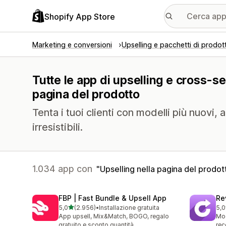
Shopify App Store
Marketing e conversioni
Upselling e pacchetti di prodott
Tutte le app di upselling e cross-sel
pagina del prodotto
Tenta i tuoi clienti con modelli più nuovi, 
irresistibili.
1.034 app con
Upselling nella pagina del prodot
FBP | Fast Bundle & Upsell App
Re
stelle su 5
5,0
(2.956)
•
Installazione gratuita
5,0
2956 recensioni totali
100
App upsell, Mix&Match, BOGO, regalo
Mod
gratuito e sconto quantità
rec