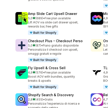
Amp Slide Cart Upsell Drawer
Mi
stelle su 5
5,0
(689)
•
Free plan available
4,9
689 recensioni totali
103
Lift AOV via slide cart drawer upsell,
Bui
rewards bar, free gifts
(BY
Built for Shopify
Checkout Plus – Checkout Perso
Or
stelle su 5
5,0
(87)
•
Piano gratuito disponibile
5,0
87 recensioni totali
294
Personalizza il checkout con upsell,
Let
omaggi gratuiti e regole
can
Built for Shopify
Fly Upsell & Cross Sell
TL
stelle su 5
4,9
(576)
•
Free plan available
4,9
576 recensioni totali
417
Boost AOV with bundles, quantity
Gro
breaks & upsells
BOG
Built for Shopify
Shopify Search & Discovery
Re
stelle su 5
2,8
(455)
•
Gratis
4,7
455 recensioni totali
741
Personalizza l'esperienza di ricerca e
AI 
scoperta della vetrina
and