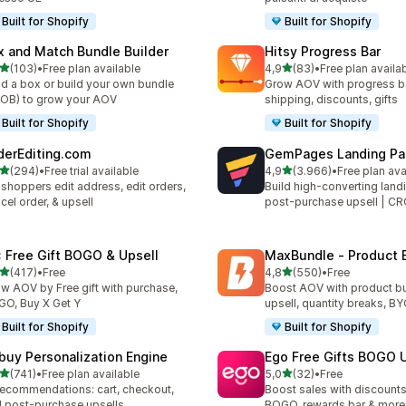
Built for Shopify
Built for Shopify
x and Match Bundle Builder
Hitsy Progress Bar
stelle su 5
stelle su 5
(103)
•
Free plan available
4,9
(83)
•
Free plan availa
 recensioni totali
83 recensioni totali
ld a box or build your own bundle
Grow AOV with progress bar
OB) to grow your AOV
shipping, discounts, gifts
Built for Shopify
Built for Shopify
derEditing.com
GemPages Landing Pag
stelle su 5
stelle su 5
(294)
•
Free trial available
4,9
(3.966)
•
Free plan ava
 recensioni totali
3966 recensioni totali
 shoppers edit address, edit orders,
Build high-converting land
cel order, & upsell
post-purchase upsell | C
: Free Gift BOGO & Upsell
MaxBundle ‑ Product 
stelle su 5
stelle su 5
(417)
•
Free
4,8
(550)
•
Free
 recensioni totali
550 recensioni totali
w AOV by Free gift with purchase,
Boost AOV with product b
O, Buy X Get Y
upsell, quantity breaks, B
Built for Shopify
Built for Shopify
buy Personalization Engine
Ego Free Gifts BOGO U
stelle su 5
stelle su 5
(741)
•
Free plan available
5,0
(32)
•
Free
 recensioni totali
32 recensioni totali
recommendations: cart, checkout,
Boost sales with discounts,
 post-purchase upsells
BOGO, rewards bar & more