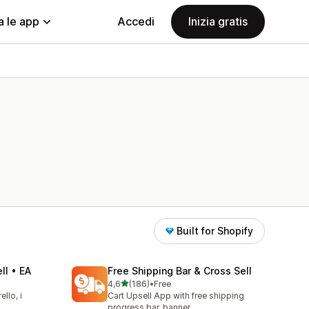
a le app
Accedi
Inizia gratis
Built for Shopify
ll • EA
Free Shipping Bar & Cross Sell
stelle su 5
4,6
(186)
•
Free
186 recensioni totali
ello, i
Cart Upsell App with free shipping
progress bar, banner,