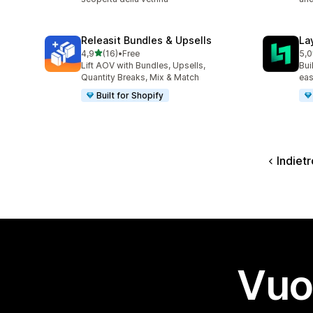
Releasit Bundles & Upsells
La
stelle su 5
4,9
(16)
•
Free
5,0
16 recensioni totali
133
Lift AOV with Bundles, Upsells,
Bui
Quantity Breaks, Mix & Match
eas
Built for Shopify
Indietr
Vuo