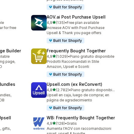
Built for Shopify
AOV.ai Post Purchase Upsell
stelle su 5
ble
4,9
(135)
•
Free plan available
135 recensioni totali
 for free
Increase AOV with Post Purchase
Upsell & Thank you page offers
Built for Shopify
e Builder
Frequently Bought Together
stelle su 5
ilable
4,9
(1.029)
•
Piano gratuito disponibile
1029 recensioni totali
ing page,
Prodotti Raccomandati in Stile
RO
Amazon, Upsell e Sconti
Built for Shopify
Bundles
Upsell.com (ex ReConvert)
stelle su 5
4,8
(2.782)
•
Piano gratuito disponibile
2782 recensioni totali
undles,
Upsell en caja, luego de comprar, en
YOB
página de agradecimiento
Built for Shopify
psell
WB: Frequently Bought Together
stelle su 5
4,9
(128)
•
Gratis
128 recensioni totali
 gifts,
Aumenta l'AOV con raccomandazioni
smart, upsell & bundle