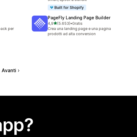
Built for Shopify
PageFly Landing Page Builder
stelle su 5
4,9
(5.653)
•
Gratis
5653 recensioni totali
ipack per
Crea una landing page e una pagina
prodotti ad alta conversion
Avanti
app?