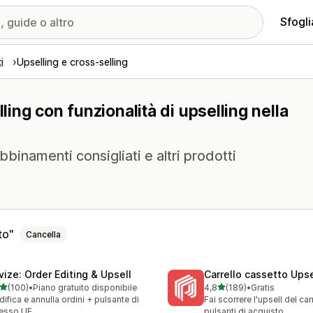
Sfogli
i
Upselling e cross-selling
ling con funzionalità di upselling nella
abbinamenti consigliati e altri prodotti
to
Cancella
vize: Order Editing & Upsell
Carrello cassetto Upse
stelle su 5
stelle su 5
(100)
•
Piano gratuito disponibile
4,8
(189)
•
Gratis
 recensioni totali
189 recensioni totali
ifica e annulla ordini + pulsante di
Fai scorrere l'upsell del carr
esso UE
pulsanti di acquisto