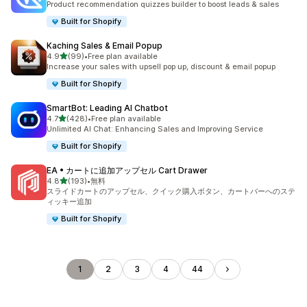
Product recommendation quizzes builder to boost leads & sales
Built for Shopify
Kaching Sales & Email Popup
5つ星中
4.9
(99)
•
Free plan available
合計レビュー数：99件
Increase your sales with upsell pop up, discount & email popup
Built for Shopify
SmartBot: Leading AI Chatbot
5つ星中
4.7
(428)
•
Free plan available
合計レビュー数：428件
Unlimited AI Chat: Enhancing Sales and Improving Service
Built for Shopify
EA • カートに追加アップセル Cart Drawer
5つ星中
4.8
(193)
•
無料
合計レビュー数：193件
スライドカートのアップセル、クイック購入ボタン、カートバーへのステ
ィッキー追加
Built for Shopify
1
2
3
4
44