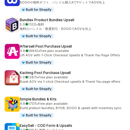
BOGOや無料ギフト、バンドル購入XでYゲットでAOV向上
Built for Shopify
Bundlex Product Bundles Upsell
5つ星中
5.0
(122)
•
無料
合計レビュー数：122件
無料のバンドル・数量割引・BOGOでAOVを向上
Built for Shopify
Aftersell Post Purchase Upsell
5つ星中
4.8
(884)
•
Free plan available
合計レビュー数：884件
Lift AOV with 1-Click Checkout Upsells & Thank You Page Offers
Built for Shopify
Kaching Post Purchase Upsell
5つ星中
5.0
(287)
•
Free plan available
合計レビュー数：287件
Boost AOV via 1-click Checkout upsells & Thank You page offers
Built for Shopify
Simple Bundles & Kits
5つ星中
4.8
(737)
•
Free plan available
合計レビュー数：737件
Build product bundles, BYOB, BOGO & upsell with inventory sync
Built for Shopify
EasySell ‑ COD Form & Upsells
5つ星中