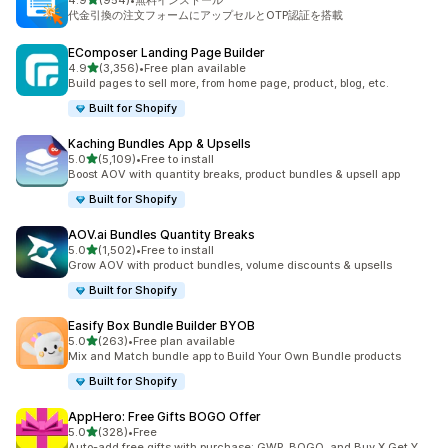
4.9
(954)
•
無料インストール
合計レビュー数：954件
代金引換の注文フォームにアップセルとOTP認証を搭載
EComposer Landing Page Builder
5つ星中
4.9
(3,356)
•
Free plan available
合計レビュー数：3356件
Build pages to sell more, from home page, product, blog, etc.
Built for Shopify
Kaching Bundles App & Upsells
5つ星中
5.0
(5,109)
•
Free to install
合計レビュー数：5109件
Boost AOV with quantity breaks, product bundles & upsell app
Built for Shopify
AOV.ai Bundles Quantity Breaks
5つ星中
5.0
(1,502)
•
Free to install
合計レビュー数：1502件
Grow AOV with product bundles, volume discounts & upsells
Built for Shopify
Easify Box Bundle Builder BYOB
5つ星中
5.0
(263)
•
Free plan available
合計レビュー数：263件
Mix and Match bundle app to Build Your Own Bundle products
Built for Shopify
AppHero: Free Gifts BOGO Offer
5つ星中
5.0
(328)
•
Free
合計レビュー数：328件
Auto-add free gifts with purchase: GWP, BOGO, and Buy X Get Y