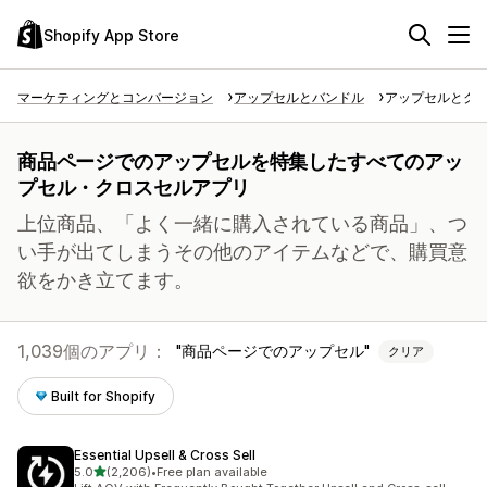
Shopify App Store
マーケティングとコンバージョン
アップセルとバンドル
アップセルとク
商品ページでのアップセルを特集したすべてのアッ
プセル・クロスセルアプリ
上位商品、「よく一緒に購入されている商品」、つ
い手が出てしまうその他のアイテムなどで、購買意
欲をかき立てます。
1,039個のアプリ：
商品ページでのアップセル
クリア
Built for Shopify
Essential Upsell & Cross Sell
5つ星中
5.0
(2,206)
•
Free plan available
合計レビュー数：2206件