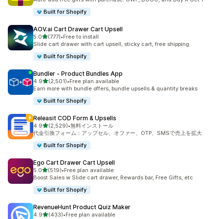
Built for Shopify
AOV.ai Cart Drawer Cart Upsell
5つ星中
5.0
(777)
•
Free to install
合計レビュー数：777件
Slide cart drawer with cart upsell, sticky cart, free shipping
Built for Shopify
Bundler ‑ Product Bundles App
5つ星中
4.9
(2,501)
•
Free plan available
合計レビュー数：2501件
Earn more with bundle offers, bundle upsells & quantity breaks
Built for Shopify
Releasit COD Form & Upsells
5つ星中
4.9
(2,529)
•
無料インストール
合計レビュー数：2529件
代金引換フォーム：アップセル、オファー、OTP、SMSで売上を拡大
Built for Shopify
Ego Cart Drawer Cart Upsell
5つ星中
5.0
(519)
•
Free plan available
合計レビュー数：519件
Boost Sales w Slide cart drawer, Rewards bar, Free Gifts, etc
Built for Shopify
RevenueHunt Product Quiz Maker
5つ星中
4.9
(433)
•
Free plan available
合計レビュー数：433件