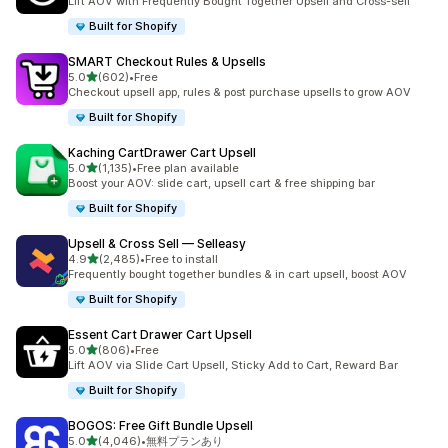
Lift AOV with Frequently Bought Together Upsell and Cross-sell
Built for Shopify
SMART Checkout Rules & Upsells
5つ星中
5.0
(602)
•
Free
合計レビュー数：602件
Checkout upsell app, rules & post purchase upsells to grow AOV
Built for Shopify
Kaching CartDrawer Cart Upsell
5つ星中
5.0
(1,135)
•
Free plan available
合計レビュー数：1135件
Boost your AOV: slide cart, upsell cart & free shipping bar
Built for Shopify
Upsell & Cross Sell — Selleasy
5つ星中
4.9
(2,485)
•
Free to install
合計レビュー数：2485件
Frequently bought together bundles & in cart upsell, boost AOV
Built for Shopify
Essent Cart Drawer Cart Upsell
5つ星中
5.0
(806)
•
Free
合計レビュー数：806件
Lift AOV via Slide Cart Upsell, Sticky Add to Cart, Reward Bar
Built for Shopify
BOGOS: Free Gift Bundle Upsell
5つ星中
5.0
(4,046)
•
無料プランあり
合計レビュー数：4046件