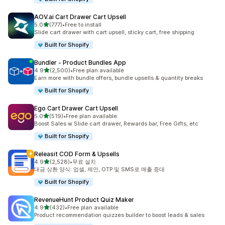
AOV.ai Cart Drawer Cart Upsell
별 5개 중
5.0
(777)
•
Free to install
총 리뷰 777개
Slide cart drawer with cart upsell, sticky cart, free shipping
Built for Shopify
Bundler ‑ Product Bundles App
별 5개 중
4.9
(2,500)
•
Free plan available
총 리뷰 2500개
Earn more with bundle offers, bundle upsells & quantity breaks
Built for Shopify
Ego Cart Drawer Cart Upsell
별 5개 중
5.0
(519)
•
Free plan available
총 리뷰 519개
Boost Sales w Slide cart drawer, Rewards bar, Free Gifts, etc
Built for Shopify
Releasit COD Form & Upsells
별 5개 중
4.9
(2,528)
•
무료 설치
총 리뷰 2528개
대금 상환 양식: 업셀, 제안, OTP 및 SMS로 매출 증대
Built for Shopify
RevenueHunt Product Quiz Maker
별 5개 중
4.9
(432)
•
Free plan available
총 리뷰 432개
Product recommendation quizzes builder to boost leads & sales