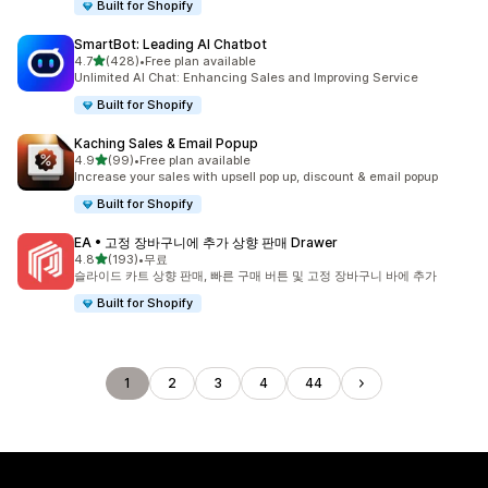
Built for Shopify
SmartBot: Leading AI Chatbot
별 5개 중
4.7
(428)
•
Free plan available
총 리뷰 428개
Unlimited AI Chat: Enhancing Sales and Improving Service
Built for Shopify
Kaching Sales & Email Popup
별 5개 중
4.9
(99)
•
Free plan available
총 리뷰 99개
Increase your sales with upsell pop up, discount & email popup
Built for Shopify
EA • 고정 장바구니에 추가 상향 판매 Drawer
별 5개 중
4.8
(193)
•
무료
총 리뷰 193개
슬라이드 카트 상향 판매, 빠른 구매 버튼 및 고정 장바구니 바에 추가
Built for Shopify
1
2
3
4
44