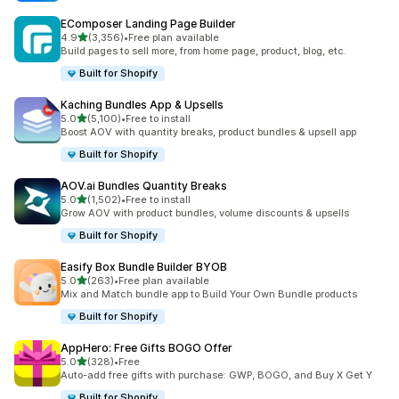
EComposer Landing Page Builder
별 5개 중
4.9
(3,356)
•
Free plan available
총 리뷰 3356개
Build pages to sell more, from home page, product, blog, etc.
Built for Shopify
Kaching Bundles App & Upsells
별 5개 중
5.0
(5,100)
•
Free to install
총 리뷰 5100개
Boost AOV with quantity breaks, product bundles & upsell app
Built for Shopify
AOV.ai Bundles Quantity Breaks
별 5개 중
5.0
(1,502)
•
Free to install
총 리뷰 1502개
Grow AOV with product bundles, volume discounts & upsells
Built for Shopify
Easify Box Bundle Builder BYOB
별 5개 중
5.0
(263)
•
Free plan available
총 리뷰 263개
Mix and Match bundle app to Build Your Own Bundle products
Built for Shopify
AppHero: Free Gifts BOGO Offer
별 5개 중
5.0
(328)
•
Free
총 리뷰 328개
Auto-add free gifts with purchase: GWP, BOGO, and Buy X Get Y
Built for Shopify