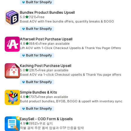
Built for Shopify
Bundlex Product Bundles Upsell
별 5개 중
5.0
(121)
•
Free
총 리뷰 121개
Boost AOV with free bundle offers, quantity breaks & BOGO
Built for Shopify
Aftersell Post Purchase Upsell
별 5개 중
4.8
(884)
•
Free plan available
총 리뷰 884개
Lift AOV with 1-Click Checkout Upsells & Thank You Page Offers
Built for Shopify
Kaching Post Purchase Upsell
별 5개 중
5.0
(287)
•
Free plan available
총 리뷰 287개
Boost AOV via 1-click Checkout upsells & Thank You page offers
Built for Shopify
Simple Bundles & Kits
별 5개 중
4.8
(737)
•
Free plan available
총 리뷰 737개
Build product bundles, BYOB, BOGO & upsell with inventory sync
Built for Shopify
EasySell ‑ COD Form & Upsells
별 5개 중
4.9
(952)
•
무료 설치
총 리뷰 952개
착불 결제 주문 폼에 업셀과 OTP 인증을 탑재