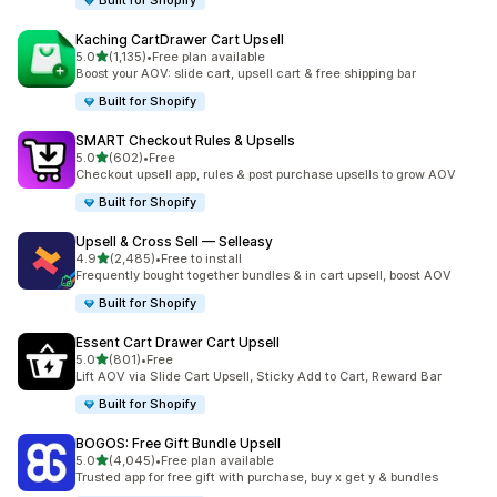
Built for Shopify
Kaching CartDrawer Cart Upsell
별 5개 중
5.0
(1,135)
•
Free plan available
총 리뷰 1135개
Boost your AOV: slide cart, upsell cart & free shipping bar
Built for Shopify
SMART Checkout Rules & Upsells
별 5개 중
5.0
(602)
•
Free
총 리뷰 602개
Checkout upsell app, rules & post purchase upsells to grow AOV
Built for Shopify
Upsell & Cross Sell — Selleasy
별 5개 중
4.9
(2,485)
•
Free to install
총 리뷰 2485개
Frequently bought together bundles & in cart upsell, boost AOV
Built for Shopify
Essent Cart Drawer Cart Upsell
별 5개 중
5.0
(801)
•
Free
총 리뷰 801개
Lift AOV via Slide Cart Upsell, Sticky Add to Cart, Reward Bar
Built for Shopify
BOGOS: Free Gift Bundle Upsell
별 5개 중
5.0
(4,045)
•
Free plan available
총 리뷰 4045개
Trusted app for free gift with purchase, buy x get y & bundles