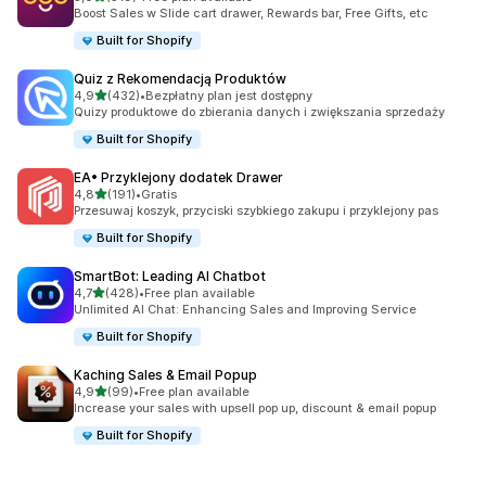
Łączna liczba recenzji: 519
Boost Sales w Slide cart drawer, Rewards bar, Free Gifts, etc
Built for Shopify
Quiz z Rekomendacją Produktów
na 5 gwiazdek
4,9
(432)
•
Bezpłatny plan jest dostępny
Łączna liczba recenzji: 432
Quizy produktowe do zbierania danych i zwiększania sprzedaży
Built for Shopify
EA• Przyklejony dodatek Drawer
na 5 gwiazdek
4,8
(191)
•
Gratis
Łączna liczba recenzji: 191
Przesuwaj koszyk, przyciski szybkiego zakupu i przyklejony pas
Built for Shopify
SmartBot: Leading AI Chatbot
na 5 gwiazdek
4,7
(428)
•
Free plan available
Łączna liczba recenzji: 428
Unlimited AI Chat: Enhancing Sales and Improving Service
Built for Shopify
Kaching Sales & Email Popup
na 5 gwiazdek
4,9
(99)
•
Free plan available
Łączna liczba recenzji: 99
Increase your sales with upsell pop up, discount & email popup
Built for Shopify