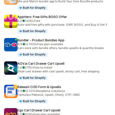
Mix and Match bundle app to Build Your Own Bundle products
Built for Shopify
AppHero: Free Gifts BOGO Offer
na 5 gwiazdek
5,0
(326)
•
Free
Łączna liczba recenzji: 326
Auto-add free gifts with purchase: GWP, BOGO, and Buy X Get Y
Built for Shopify
Bundler ‑ Product Bundles App
na 5 gwiazdek
4,9
(2 503)
•
Free plan available
Łączna liczba recenzji: 2503
Earn more with bundle offers, bundle upsells & quantity breaks
Built for Shopify
AOV.ai Cart Drawer Cart Upsell
na 5 gwiazdek
5,0
(775)
•
Free to install
Łączna liczba recenzji: 775
Slide cart drawer with cart upsell, sticky cart, free shipping
Built for Shopify
Releasit COD Form & Upsells
na 5 gwiazdek
4,9
(2 531)
•
Bezpłatna instalacja
Łączna liczba recenzji: 2531
Formularz Pobrania: Upsell, Oferty, OTP i SMS
Built for Shopify
Ego Cart Drawer Cart Upsell
na 5 gwiazdek
5,0
(519)
•
Free plan available