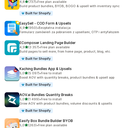
na 5 gwiazdek
4,8
(737)
•
Free plan available
Łączna liczba recenzji: 737
Build product bundles, BYOB, BOGO & upsell with inventory sync
Built for Shopify
EasySell ‑ COD Form & Upsells
na 5 gwiazdek
4,9
(950)
•
Bezpłatna instalacja
Łączna liczba recenzji: 950
Formularz zamówień za pobraniem z upsellami, OTP i antyfałszem
EComposer Landing Page Builder
na 5 gwiazdek
4,9
(3 357)
•
Free plan available
Łączna liczba recenzji: 3357
Build pages to sell more, from home page, product, blog, etc.
Built for Shopify
Kaching Bundles App & Upsells
na 5 gwiazdek
5,0
(5 097)
•
Free to install
Łączna liczba recenzji: 5097
Boost AOV with quantity breaks, product bundles & upsell app
Built for Shopify
AOV.ai Bundles Quantity Breaks
na 5 gwiazdek
5,0
(1 499)
•
Free to install
Łączna liczba recenzji: 1499
Grow AOV with product bundles, volume discounts & upsells
Built for Shopify
Easify Box Bundle Builder BYOB
na 5 gwiazdek
5,0
(263)
•
Free plan available
Łączna liczba recenzji: 263