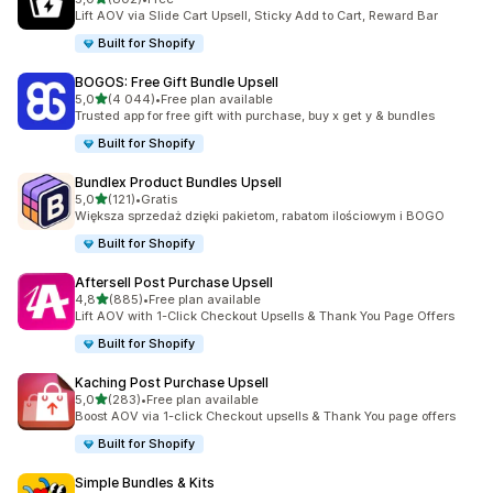
Łączna liczba recenzji: 802
Lift AOV via Slide Cart Upsell, Sticky Add to Cart, Reward Bar
Built for Shopify
BOGOS: Free Gift Bundle Upsell
na 5 gwiazdek
5,0
(4 044)
•
Free plan available
Łączna liczba recenzji: 4044
Trusted app for free gift with purchase, buy x get y & bundles
Built for Shopify
Bundlex Product Bundles Upsell
na 5 gwiazdek
5,0
(121)
•
Gratis
Łączna liczba recenzji: 121
Większa sprzedaż dzięki pakietom, rabatom ilościowym i BOGO
Built for Shopify
Aftersell Post Purchase Upsell
na 5 gwiazdek
4,8
(885)
•
Free plan available
Łączna liczba recenzji: 885
Lift AOV with 1-Click Checkout Upsells & Thank You Page Offers
Built for Shopify
Kaching Post Purchase Upsell
na 5 gwiazdek
5,0
(283)
•
Free plan available
Łączna liczba recenzji: 283
Boost AOV via 1-click Checkout upsells & Thank You page offers
Built for Shopify
Simple Bundles & Kits