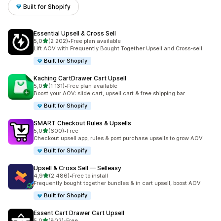
Built for Shopify
Essential Upsell & Cross Sell
na 5 gwiazdek
5,0
(2 202)
•
Free plan available
Łączna liczba recenzji: 2202
Lift AOV with Frequently Bought Together Upsell and Cross-sell
Built for Shopify
Kaching CartDrawer Cart Upsell
na 5 gwiazdek
5,0
(1 131)
•
Free plan available
Łączna liczba recenzji: 1131
Boost your AOV: slide cart, upsell cart & free shipping bar
Built for Shopify
SMART Checkout Rules & Upsells
na 5 gwiazdek
5,0
(600)
•
Free
Łączna liczba recenzji: 600
Checkout upsell app, rules & post purchase upsells to grow AOV
Built for Shopify
Upsell & Cross Sell — Selleasy
na 5 gwiazdek
4,9
(2 486)
•
Free to install
Łączna liczba recenzji: 2486
Frequently bought together bundles & in cart upsell, boost AOV
Built for Shopify
Essent Cart Drawer Cart Upsell
na 5 gwiazdek
5,0
(802)
•
Free