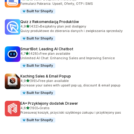
Łączna liczba recenzji: 2529
Formularz Pobrania: Upsell, Oferty, OTP i SMS
Built for Shopify
Quiz z Rekomendacją Produktów
na 5 gwiazdek
4,9
(432)
•
Bezpłatny plan jest dostępny
Łączna liczba recenzji: 432
Quizy produktowe do zbierania danych i zwiększania sprzedaży
Built for Shopify
SmartBot: Leading AI Chatbot
na 5 gwiazdek
4,7
(428)
•
Free plan available
Łączna liczba recenzji: 428
Unlimited AI Chat: Enhancing Sales and Improving Service
Built for Shopify
Kaching Sales & Email Popup
na 5 gwiazdek
4,9
(99)
•
Free plan available
Łączna liczba recenzji: 99
Increase your sales with upsell pop up, discount & email popup
Built for Shopify
EA• Przyklejony dodatek Drawer
na 5 gwiazdek
4,8
(193)
•
Gratis
Łączna liczba recenzji: 193
Przesuwaj koszyk, przyciski szybkiego zakupu i przyklejony pas
Built for Shopify