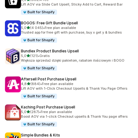
Łączna liczba recenzji: 802
Lift AOV via Slide Cart Upsell, Sticky Add to Cart, Reward Bar
Built for Shopify
BOGOS: Free Gift Bundle Upsell
na 5 gwiazdek
5,0
(4 045)
•
Free plan available
Łączna liczba recenzji: 4045
Trusted app for free gift with purchase, buy x get y & bundles
Built for Shopify
Bundlex Product Bundles Upsell
na 5 gwiazdek
5,0
(121)
•
Gratis
Łączna liczba recenzji: 121
Większa sprzedaż dzięki pakietom, rabatom ilościowym i BOGO
Built for Shopify
Aftersell Post Purchase Upsell
na 5 gwiazdek
4,8
(884)
•
Free plan available
Łączna liczba recenzji: 884
Lift AOV with 1-Click Checkout Upsells & Thank You Page Offers
Built for Shopify
Kaching Post Purchase Upsell
na 5 gwiazdek
5,0
(287)
•
Free plan available
Łączna liczba recenzji: 287
Boost AOV via 1-click Checkout upsells & Thank You page offers
Built for Shopify
Simple Bundles & Kits