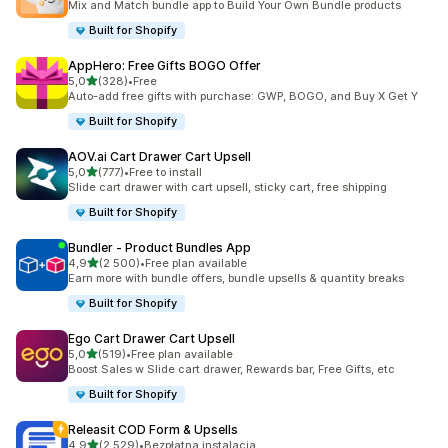
Mix and Match bundle app to Build Your Own Bundle products
Built for Shopify
AppHero: Free Gifts BOGO Offer
na 5 gwiazdek
5,0
(328)
•
Free
Łączna liczba recenzji: 328
Auto-add free gifts with purchase: GWP, BOGO, and Buy X Get Y
Built for Shopify
AOV.ai Cart Drawer Cart Upsell
na 5 gwiazdek
5,0
(777)
•
Free to install
Łączna liczba recenzji: 777
Slide cart drawer with cart upsell, sticky cart, free shipping
Built for Shopify
Bundler ‑ Product Bundles App
na 5 gwiazdek
4,9
(2 500)
•
Free plan available
Łączna liczba recenzji: 2500
Earn more with bundle offers, bundle upsells & quantity breaks
Built for Shopify
Ego Cart Drawer Cart Upsell
na 5 gwiazdek
5,0
(519)
•
Free plan available
Łączna liczba recenzji: 519
Boost Sales w Slide cart drawer, Rewards bar, Free Gifts, etc
Built for Shopify
Releasit COD Form & Upsells
na 5 gwiazdek
4,9
(2 529)
•
Bezpłatna instalacja