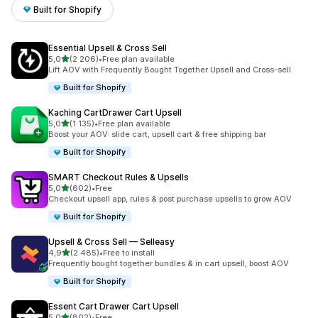
Built for Shopify
Essential Upsell & Cross Sell
na 5 gwiazdek
5,0
(2 206)
•
Free plan available
Łączna liczba recenzji: 2206
Lift AOV with Frequently Bought Together Upsell and Cross-sell
Built for Shopify
Kaching CartDrawer Cart Upsell
na 5 gwiazdek
5,0
(1 135)
•
Free plan available
Łączna liczba recenzji: 1135
Boost your AOV: slide cart, upsell cart & free shipping bar
Built for Shopify
SMART Checkout Rules & Upsells
na 5 gwiazdek
5,0
(602)
•
Free
Łączna liczba recenzji: 602
Checkout upsell app, rules & post purchase upsells to grow AOV
Built for Shopify
Upsell & Cross Sell — Selleasy
na 5 gwiazdek
4,9
(2 485)
•
Free to install
Łączna liczba recenzji: 2485
Frequently bought together bundles & in cart upsell, boost AOV
Built for Shopify
Essent Cart Drawer Cart Upsell
na 5 gwiazdek
5,0
(802)
•
Free