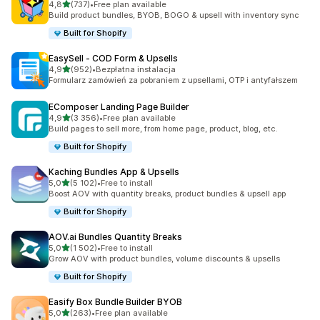
na 5 gwiazdek
4,8
(737)
•
Free plan available
Łączna liczba recenzji: 737
Build product bundles, BYOB, BOGO & upsell with inventory sync
Built for Shopify
EasySell ‑ COD Form & Upsells
na 5 gwiazdek
4,9
(952)
•
Bezpłatna instalacja
Łączna liczba recenzji: 952
Formularz zamówień za pobraniem z upsellami, OTP i antyfałszem
EComposer Landing Page Builder
na 5 gwiazdek
4,9
(3 356)
•
Free plan available
Łączna liczba recenzji: 3356
Build pages to sell more, from home page, product, blog, etc.
Built for Shopify
Kaching Bundles App & Upsells
na 5 gwiazdek
5,0
(5 102)
•
Free to install
Łączna liczba recenzji: 5102
Boost AOV with quantity breaks, product bundles & upsell app
Built for Shopify
AOV.ai Bundles Quantity Breaks
na 5 gwiazdek
5,0
(1 502)
•
Free to install
Łączna liczba recenzji: 1502
Grow AOV with product bundles, volume discounts & upsells
Built for Shopify
Easify Box Bundle Builder BYOB
na 5 gwiazdek
5,0
(263)
•
Free plan available
Łączna liczba recenzji: 263