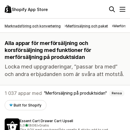
Shopify App Store
Marknadsföring och konvertering
Merförsäljning och paket
Merförsäl
Alla appar för merförsäljning och
korsförsäljning med funktioner för
merförsäljning på produktsidan
Locka med uppgraderingar, ”passar bra med”
och andra erbjudanden som är svåra att motstå.
1 037 appar med
Merförsäljning på produktsidan
Rensa
Built for Shopify
Essent Cart Drawer Cart Upsell
av 5 stjärnor
5,0
(808)
•
Gratis
808 recensioner totalt
Öka AOV med varukorgslåda upsells & sticky add to cart