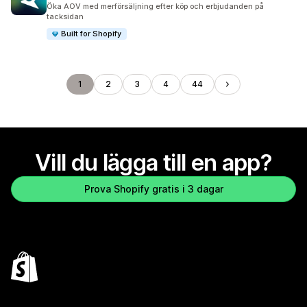
135 recensioner totalt
Öka AOV med merförsäljning efter köp och erbjudanden på
tacksidan
Built for Shopify
1
2
3
4
44
Vill du lägga till en app?
Prova Shopify gratis i 3 dagar