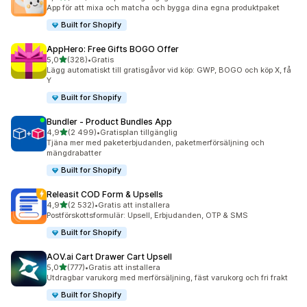
262 recensioner totalt
App för att mixa och matcha och bygga dina egna produktpaket
Built for Shopify
AppHero: Free Gifts BOGO Offer
av 5 stjärnor
5,0
(328)
•
Gratis
328 recensioner totalt
Lägg automatiskt till gratisgåvor vid köp: GWP, BOGO och köp X, få
Y
Built for Shopify
Bundler ‑ Product Bundles App
av 5 stjärnor
4,9
(2 499)
•
Gratisplan tillgänglig
2499 recensioner totalt
Tjäna mer med paketerbjudanden, paketmerförsäljning och
mängdrabatter
Built for Shopify
Releasit COD Form & Upsells
av 5 stjärnor
4,9
(2 532)
•
Gratis att installera
2532 recensioner totalt
Postförskottsformulär: Upsell, Erbjudanden, OTP & SMS
Built for Shopify
AOV.ai Cart Drawer Cart Upsell
av 5 stjärnor
5,0
(777)
•
Gratis att installera
777 recensioner totalt
Utdragbar varukorg med merförsäljning, fäst varukorg och fri frakt
Built for Shopify