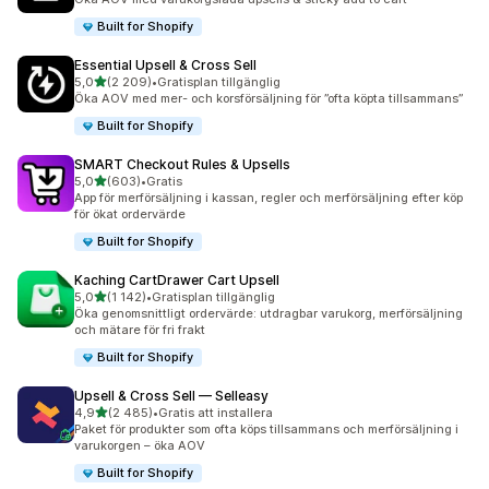
Built for Shopify
Essential Upsell & Cross Sell
av 5 stjärnor
5,0
(2 209)
•
Gratisplan tillgänglig
2209 recensioner totalt
Öka AOV med mer- och korsförsäljning för ”ofta köpta tillsammans”
Built for Shopify
SMART Checkout Rules & Upsells
av 5 stjärnor
5,0
(603)
•
Gratis
603 recensioner totalt
App för merförsäljning i kassan, regler och merförsäljning efter köp
för ökat ordervärde
Built for Shopify
Kaching CartDrawer Cart Upsell
av 5 stjärnor
5,0
(1 142)
•
Gratisplan tillgänglig
1142 recensioner totalt
Öka genomsnittligt ordervärde: utdragbar varukorg, merförsäljning
och mätare för fri frakt
Built for Shopify
Upsell & Cross Sell — Selleasy
av 5 stjärnor
4,9
(2 485)
•
Gratis att installera
2485 recensioner totalt
Paket för produkter som ofta köps tillsammans och merförsäljning i
varukorgen – öka AOV
Built for Shopify