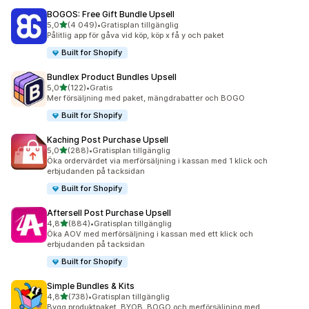
BOGOS: Free Gift Bundle Upsell
av 5 stjärnor
5,0
(4 049)
•
Gratisplan tillgänglig
4049 recensioner totalt
Pålitlig app för gåva vid köp, köp x få y och paket
Built for Shopify
Bundlex Product Bundles Upsell
av 5 stjärnor
5,0
(122)
•
Gratis
122 recensioner totalt
Mer försäljning med paket, mängdrabatter och BOGO
Built for Shopify
Kaching Post Purchase Upsell
av 5 stjärnor
5,0
(288)
•
Gratisplan tillgänglig
288 recensioner totalt
Öka ordervärdet via merförsäljning i kassan med 1 klick och
erbjudanden på tacksidan
Built for Shopify
Aftersell Post Purchase Upsell
av 5 stjärnor
4,8
(884)
•
Gratisplan tillgänglig
884 recensioner totalt
Öka AOV med merförsäljning i kassan med ett klick och
erbjudanden på tacksidan
Built for Shopify
Simple Bundles & Kits
av 5 stjärnor
4,8
(738)
•
Gratisplan tillgänglig
738 recensioner totalt
Bygg produktpaket, BYOB, BOGO och merförsäljning med