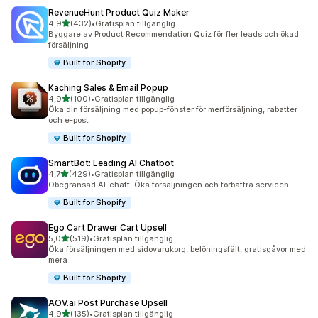
RevenueHunt Product Quiz Maker
av 5 stjärnor
4,9
(432)
•
Gratisplan tillgänglig
432 recensioner totalt
Byggare av Product Recommendation Quiz för fler leads och ökad
försäljning
Built for Shopify
Kaching Sales & Email Popup
av 5 stjärnor
4,9
(100)
•
Gratisplan tillgänglig
100 recensioner totalt
Öka din försäljning med popup-fönster för merförsäljning, rabatter
och e-post
Built for Shopify
SmartBot: Leading AI Chatbot
av 5 stjärnor
4,7
(429)
•
Gratisplan tillgänglig
429 recensioner totalt
Obegränsad AI-chatt: Öka försäljningen och förbättra servicen
Built for Shopify
Ego Cart Drawer Cart Upsell
av 5 stjärnor
5,0
(519)
•
Gratisplan tillgänglig
519 recensioner totalt
Öka försäljningen med sidovarukorg, belöningsfält, gratisgåvor med
mera
Built for Shopify
AOV.ai Post Purchase Upsell
av 5 stjärnor
4,9
(135)
•
Gratisplan tillgänglig