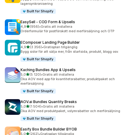
lagersynkronisering
Built for Shopify
EasySell ‑ COD Form & Upsells
av 5 stjärnor
4,9
(956)
•
Gratis att installera
956 recensioner totalt
Orderformulär för postförskott med merförsäljning och OTP
EComposer Landing Page Builder
av 5 stjärnor
4,9
(3 356)
•
Gratisplan tillgänglig
3356 recensioner totalt
Bygg sidor för att sälja mer, från startsida, produkt, blogg osv.
Built for Shopify
Kaching Bundles App & Upsells
av 5 stjärnor
5,0
(5 120)
•
Gratis att installera
5120 recensioner totalt
Öka AOV med app för kvantitetsrabatter, produktpaket och
merförsäljning
Built for Shopify
AOV.ai Bundles Quantity Breaks
av 5 stjärnor
5,0
(1 504)
•
Gratis att installera
1504 recensioner totalt
Öka AOV med produktpaket, volymrabatter och merförsäljning
Built for Shopify
Easify Box Bundle Builder BYOB
av 5 stjärnor
5,0
(262)
•
Gratisplan tillgänglig