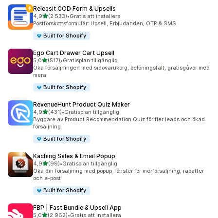
Releasit COD Form & Upsells
av 5 stjärnor
4,9
(2 533)
•
Gratis att installera
2533 recensioner totalt
Postförskottsformulär: Upsell, Erbjudanden, OTP & SMS
Built for Shopify
Ego Cart Drawer Cart Upsell
av 5 stjärnor
5,0
(517)
•
Gratisplan tillgänglig
517 recensioner totalt
Öka försäljningen med sidovarukorg, belöningsfält, gratisgåvor med
mera
Built for Shopify
RevenueHunt Product Quiz Maker
av 5 stjärnor
4,9
(431)
•
Gratisplan tillgänglig
431 recensioner totalt
Byggare av Product Recommendation Quiz för fler leads och ökad
försäljning
Built for Shopify
Kaching Sales & Email Popup
av 5 stjärnor
4,9
(99)
•
Gratisplan tillgänglig
99 recensioner totalt
Öka din försäljning med popup-fönster för merförsäljning, rabatter
och e-post
Built for Shopify
FBP | Fast Bundle & Upsell App
av 5 stjärnor
5,0
(2 962)
•
Gratis att installera