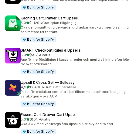
Built for Shopify
Kaching CartDrawer Cart Upsell
av 5 stjärnor
5,0
(1 129)
•
Gratisplan tillgänglig
1129 recensioner totalt
Öka genomsnittligt ordervärde: utdragbar varukorg, merförsäljning
och mätare för fri frakt
Built for Shopify
SMART Checkout Rules & Upsells
av 5 stjärnor
5,0
(597)
•
Gratis
597 recensioner totalt
App för merförsäljning i kassan, regler och merförsäljning efter köp
för ökat ordervärde
Built for Shopify
Upsell & Cross Sell — Selleasy
av 5 stjärnor
4,9
(2 480)
•
Gratis att installera
2480 recensioner totalt
Paket för produkter som ofta köps tillsammans och merförsäljning i
varukorgen – öka AOV
Built for Shopify
Essent Cart Drawer Cart Upsell
av 5 stjärnor
5,0
(801)
•
Gratis
801 recensioner totalt
Öka AOV med varukorgslåda upsells & sticky add to cart
Built for Shopify