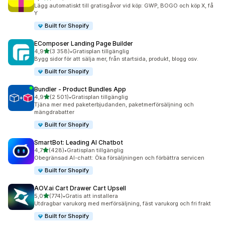
326 recensioner totalt
Lägg automatiskt till gratisgåvor vid köp: GWP, BOGO och köp X, få
Y
Built for Shopify
EComposer Landing Page Builder
av 5 stjärnor
4,9
(3 358)
•
Gratisplan tillgänglig
3358 recensioner totalt
Bygg sidor för att sälja mer, från startsida, produkt, blogg osv.
Built for Shopify
Bundler ‑ Product Bundles App
av 5 stjärnor
4,9
(2 501)
•
Gratisplan tillgänglig
2501 recensioner totalt
Tjäna mer med paketerbjudanden, paketmerförsäljning och
mängdrabatter
Built for Shopify
SmartBot: Leading AI Chatbot
av 5 stjärnor
4,7
(428)
•
Gratisplan tillgänglig
428 recensioner totalt
Obegränsad AI-chatt: Öka försäljningen och förbättra servicen
Built for Shopify
AOV.ai Cart Drawer Cart Upsell
av 5 stjärnor
5,0
(774)
•
Gratis att installera
774 recensioner totalt
Utdragbar varukorg med merförsäljning, fäst varukorg och fri frakt
Built for Shopify