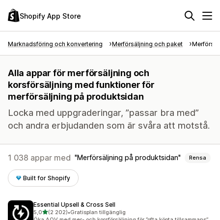
Shopify App Store
Marknadsföring och konvertering
Merförsäljning och paket
Merförsäl
Alla appar för merförsäljning och
korsförsäljning med funktioner för
merförsäljning på produktsidan
Locka med uppgraderingar, ”passar bra med”
och andra erbjudanden som är svåra att motstå.
1 038 appar med
Merförsäljning på produktsidan
Rensa
Built for Shopify
Essential Upsell & Cross Sell
av 5 stjärnor
5,0
(2 202)
•
Gratisplan tillgänglig
2202 recensioner totalt
Öka AOV med mer- och korsförsäljning för ”ofta köpta tillsammans”