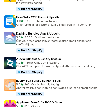
lagersynkronisering
Built for Shopify
EasySell ‑ COD Form & Upsells
av 5 stjärnor
4,9
(946)
•
Gratis att installera
946 recensioner totalt
Orderformulär för postförskott med merförsäljning och OTP
Kaching Bundles App & Upsells
av 5 stjärnor
5,0
(5 088)
•
Gratis att installera
5088 recensioner totalt
Öka AOV med app för kvantitetsrabatter, produktpaket och
merförsäljning
Built for Shopify
AOV.ai Bundles Quantity Breaks
av 5 stjärnor
5,0
(1 498)
•
Gratis att installera
1498 recensioner totalt
Öka AOV med produktpaket, volymrabatter och merförsäljning
Built for Shopify
Easify Box Bundle Builder BYOB
av 5 stjärnor
5,0
(263)
•
Gratisplan tillgänglig
263 recensioner totalt
App för att mixa och matcha och bygga dina egna produktpaket
Built for Shopify
AppHero: Free Gifts BOGO Offer
av 5 stjärnor
5,0
(326)
•
Gratis