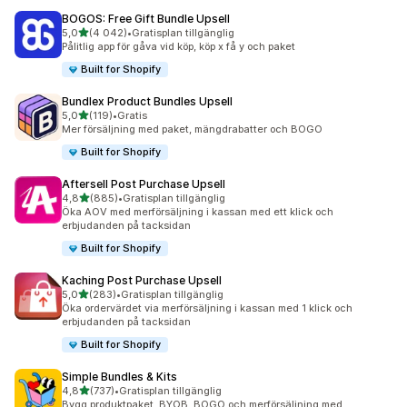
BOGOS: Free Gift Bundle Upsell
av 5 stjärnor
5,0
(4 042)
•
Gratisplan tillgänglig
4042 recensioner totalt
Pålitlig app för gåva vid köp, köp x få y och paket
Built for Shopify
Bundlex Product Bundles Upsell
av 5 stjärnor
5,0
(119)
•
Gratis
119 recensioner totalt
Mer försäljning med paket, mängdrabatter och BOGO
Built for Shopify
Aftersell Post Purchase Upsell
av 5 stjärnor
4,8
(885)
•
Gratisplan tillgänglig
885 recensioner totalt
Öka AOV med merförsäljning i kassan med ett klick och
erbjudanden på tacksidan
Built for Shopify
Kaching Post Purchase Upsell
av 5 stjärnor
5,0
(283)
•
Gratisplan tillgänglig
283 recensioner totalt
Öka ordervärdet via merförsäljning i kassan med 1 klick och
erbjudanden på tacksidan
Built for Shopify
Simple Bundles & Kits
av 5 stjärnor
4,8
(737)
•
Gratisplan tillgänglig
737 recensioner totalt
Bygg produktpaket, BYOB, BOGO och merförsäljning med