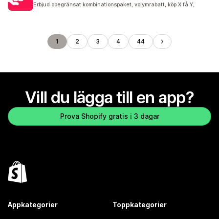
2962 recensioner totalt
Erbjud obegränsat kombinationspaket, volymrabatt, köp X få Y,
1
2
3
4
44
Vill du lägga till en app?
Prova Shopify gratis i 3 dagar
Appkategorier
Toppkategorier