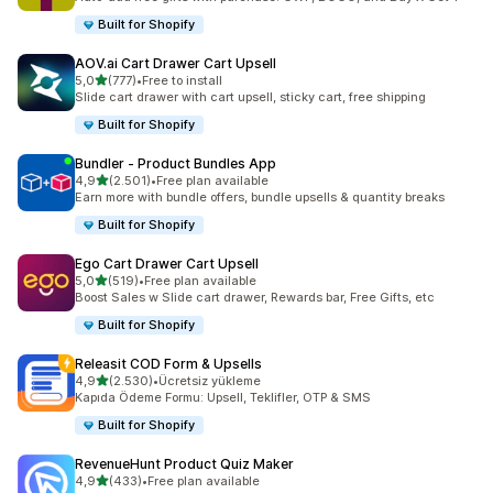
Built for Shopify
AOV.ai Cart Drawer Cart Upsell
5 yıldız üzerinden
5,0
(777)
•
Free to install
toplam 777 değerlendirme
Slide cart drawer with cart upsell, sticky cart, free shipping
Built for Shopify
Bundler ‑ Product Bundles App
5 yıldız üzerinden
4,9
(2.501)
•
Free plan available
toplam 2501 değerlendirme
Earn more with bundle offers, bundle upsells & quantity breaks
Built for Shopify
Ego Cart Drawer Cart Upsell
5 yıldız üzerinden
5,0
(519)
•
Free plan available
toplam 519 değerlendirme
Boost Sales w Slide cart drawer, Rewards bar, Free Gifts, etc
Built for Shopify
Releasit COD Form & Upsells
5 yıldız üzerinden
4,9
(2.530)
•
Ücretsiz yükleme
toplam 2530 değerlendirme
Kapıda Ödeme Formu: Upsell, Teklifler, OTP & SMS
Built for Shopify
RevenueHunt Product Quiz Maker
5 yıldız üzerinden
4,9
(433)
•
Free plan available
toplam 433 değerlendirme