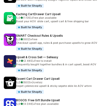
Built for Shopify
Kaching CartDrawer Cart Upsell
5 yıldız üzerinden
5,0
(1.135)
•
Free plan available
toplam 1135 değerlendirme
Boost your AOV: slide cart, upsell cart & free shipping bar
Built for Shopify
SMART Checkout Rules & Upsells
5 yıldız üzerinden
5,0
(602)
•
Free
toplam 602 değerlendirme
Checkout upsell app, rules & post purchase upsells to grow AOV
Built for Shopify
Upsell & Cross Sell — Selleasy
5 yıldız üzerinden
4,9
(2.485)
•
Free to install
toplam 2485 değerlendirme
Frequently bought together bundles & in cart upsell, boost AOV
Built for Shopify
Essent Cart Drawer Cart Upsell
5 yıldız üzerinden
5,0
(803)
•
Ücretsiz
toplam 803 değerlendirme
Sepet çekmecesi upsell & sticky sepete ekle ile AOV artırın
Built for Shopify
BOGOS: Free Gift Bundle Upsell
5 yıldız üzerinden
5,0
(4.046)
•
Free plan available
toplam 4046 değerlendirme