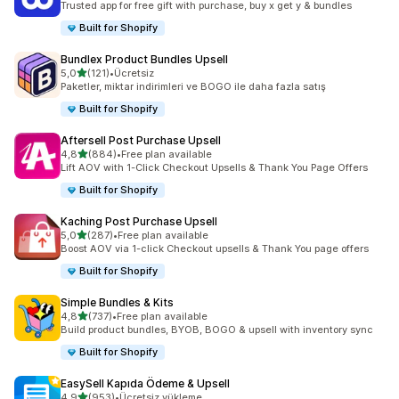
Trusted app for free gift with purchase, buy x get y & bundles
Built for Shopify
Bundlex Product Bundles Upsell
5 yıldız üzerinden
5,0
(121)
•
Ücretsiz
toplam 121 değerlendirme
Paketler, miktar indirimleri ve BOGO ile daha fazla satış
Built for Shopify
Aftersell Post Purchase Upsell
5 yıldız üzerinden
4,8
(884)
•
Free plan available
toplam 884 değerlendirme
Lift AOV with 1-Click Checkout Upsells & Thank You Page Offers
Built for Shopify
Kaching Post Purchase Upsell
5 yıldız üzerinden
5,0
(287)
•
Free plan available
toplam 287 değerlendirme
Boost AOV via 1-click Checkout upsells & Thank You page offers
Built for Shopify
Simple Bundles & Kits
5 yıldız üzerinden
4,8
(737)
•
Free plan available
toplam 737 değerlendirme
Build product bundles, BYOB, BOGO & upsell with inventory sync
Built for Shopify
EasySell Kapıda Ödeme & Upsell
5 yıldız üzerinden
4,9
(953)
•
Ücretsiz yükleme