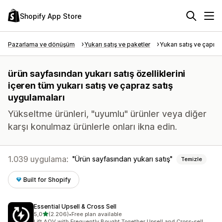
Shopify App Store
Pazarlama ve dönüşüm
Yukarı satış ve paketler
Yukarı satış ve çapraz
ürün sayfasından yukarı satış özelliklerini
içeren tüm yukarı satış ve çapraz satış
uygulamaları
Yükseltme ürünleri, "uyumlu" ürünler veya diğer
karşı konulmaz ürünlerle onları ikna edin.
1.039 uygulama:
Ürün sayfasından yukarı satış
Temizle
Built for Shopify
Essential Upsell & Cross Sell
5 yıldız üzerinden
5,0
(2.206)
•
Free plan available
toplam 2206 değerlendirme
Lift AOV with Frequently Bought Together Upsell and Cross-sell