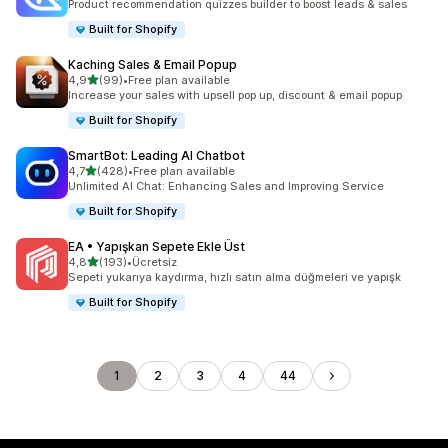
Product recommendation quizzes builder to boost leads & sales
Built for Shopify
Kaching Sales & Email Popup
5 yıldız üzerinden
4,9
(99)
•
Free plan available
toplam 99 değerlendirme
Increase your sales with upsell pop up, discount & email popup
Built for Shopify
SmartBot: Leading AI Chatbot
5 yıldız üzerinden
4,7
(428)
•
Free plan available
toplam 428 değerlendirme
Unlimited AI Chat: Enhancing Sales and Improving Service
Built for Shopify
EA • Yapışkan Sepete Ekle Üst
5 yıldız üzerinden
4,8
(193)
•
Ücretsiz
toplam 193 değerlendirme
Sepeti yukarıya kaydırma, hızlı satın alma düğmeleri ve yapışk
Built for Shopify
1
2
3
4
44