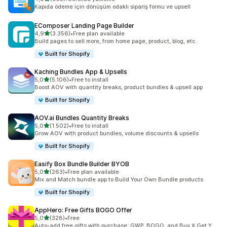
toplam 953 değerlendirme
Kapıda ödeme için dönüşüm odaklı sipariş formu ve upsell
EComposer Landing Page Builder
5 yıldız üzerinden
4,9
(3.356)
•
Free plan available
toplam 3356 değerlendirme
Build pages to sell more, from home page, product, blog, etc.
Built for Shopify
Kaching Bundles App & Upsells
5 yıldız üzerinden
5,0
(5.106)
•
Free to install
toplam 5106 değerlendirme
Boost AOV with quantity breaks, product bundles & upsell app
Built for Shopify
AOV.ai Bundles Quantity Breaks
5 yıldız üzerinden
5,0
(1.502)
•
Free to install
toplam 1502 değerlendirme
Grow AOV with product bundles, volume discounts & upsells
Built for Shopify
Easify Box Bundle Builder BYOB
5 yıldız üzerinden
5,0
(263)
•
Free plan available
toplam 263 değerlendirme
Mix and Match bundle app to Build Your Own Bundle products
Built for Shopify
AppHero: Free Gifts BOGO Offer
5 yıldız üzerinden
5,0
(328)
•
Free
toplam 328 değerlendirme
Auto-add free gifts with purchase: GWP, BOGO, and Buy X Get Y