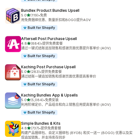
Bundlex Product Bundles Upsell
星（满分 5 星）
5.0
(119)
•
免费
总共 119 条评论
用免费捆绑优惠、数量折扣和BOGO提升AOV
Built for Shopify
Aftersell Post Purchase Upsell
星（满分 5 星）
4.8
(884)
•
提供免费套餐
总共 884 条评论
通过一键式结账追加销售和感谢页面优惠提升客单价 (AOV)
Built for Shopify
Kaching Post Purchase Upsell
星（满分 5 星）
5.0
(283)
•
提供免费套餐
总共 283 条评论
通过结账一键追加销售和感谢页面优惠提高客单价
Built for Shopify
Kaching Bundles App & Upsells
星（满分 5 星）
5.0
(5,084)
•
免费安装
总共 5084 条评论
利用阶梯定价、产品组合和向上销售应用提高客单价 (AOV)
Built for Shopify
Simple Bundles & Kits
星（满分 5 星）
4.8
(737)
•
提供免费套餐
总共 737 条评论
构建产品捆绑包、自定义捆绑包 (BYOB) 和买一送一 (BOGO) 优惠以及实
现追加销售，并支持库存同步