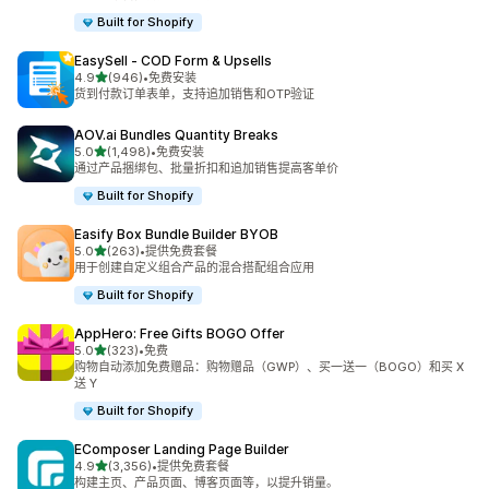
Built for Shopify
EasySell ‑ COD Form & Upsells
星（满分 5 星）
4.9
(946)
•
免费安装
总共 946 条评论
货到付款订单表单，支持追加销售和OTP验证
AOV.ai Bundles Quantity Breaks
星（满分 5 星）
5.0
(1,498)
•
免费安装
总共 1498 条评论
通过产品捆绑包、批量折扣和追加销售提高客单价
Built for Shopify
Easify Box Bundle Builder BYOB
星（满分 5 星）
5.0
(263)
•
提供免费套餐
总共 263 条评论
用于创建自定义组合产品的混合搭配组合应用
Built for Shopify
AppHero: Free Gifts BOGO Offer
星（满分 5 星）
5.0
(323)
•
免费
总共 323 条评论
购物自动添加免费赠品：购物赠品（GWP）、买一送一（BOGO）和买 X
送 Y
Built for Shopify
EComposer Landing Page Builder
星（满分 5 星）
4.9
(3,356)
•
提供免费套餐
总共 3356 条评论
构建主页、产品页面、博客页面等，以提升销量。