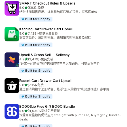
SMART Checkout Rules & Upsells
星（满分 5 星）
5.0
(593)
•
免费
总共 593 条评论
结账追加销售应用、规则和结账后追加销售，提高客单价
Built for Shopify
Kaching CartDrawer Cart Upsell
星（满分 5 星）
5.0
(1,129)
•
提供免费套餐
总共 1129 条评论
提高客单价：滑动购物车、追加销售购物车和免邮栏
Built for Shopify
Upsell & Cross Sell — Selleasy
星（满分 5 星）
4.9
(2,479)
•
免费安装
总共 2479 条评论
“经常一起购买”捆绑包和购物车内追加销售，可提高客单价
Built for Shopify
Essent Cart Drawer Cart Upsell
星（满分 5 星）
5.0
(795)
•
免费
总共 795 条评论
通过侧滑购物车追加销售、悬浮“加入购物车”和奖励栏提升客单价
Built for Shopify
BOGOS.io Free Gift BOGO Bundle
星（满分 5 星）
5.0
(4,039)
•
提供免费套餐
总共 4039 条评论
深受商家信赖的促销应用 free gift with purchase, buy x get y, bundle-
deals
Built for Shopify