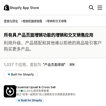
Shopify App Store
营销与转化
增销和捆绑销售
增销和交叉销售
所有具 产品页面增销功能的增销和交叉销售应用
利用升级、产品搭配和其他难以拒绝的商品吸引客户
购买更多产品。
1,037 个应用，类别为
产品页面增销
清除
Built for Shopify
Essential Upsell & Cross Sell
星（满分 5 星）
5.0
(2,201)
•
提供免费套餐
总共 2201 条评论
通过“经常一起购买”向上销售和交叉销售提高客单价
Built for Shopify