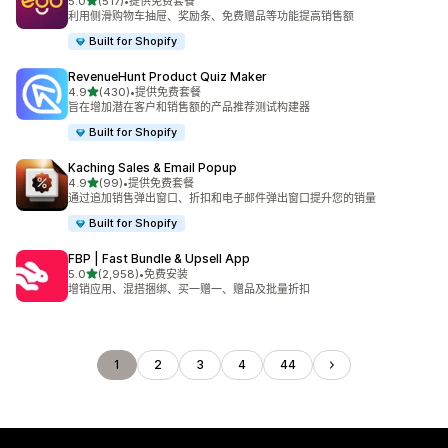
星（满分 5 星）
5.0
(517)
•
提供免费套餐
总共 517 条评论
利用侧滑购物车抽屉、奖励条、免费赠品等功能提高销售额
Built for Shopify
RevenueHunt Product Quiz Maker
星（满分 5 星）
4.9
(430)
•
提供免费套餐
总共 430 条评论
旨在增加潜在客户和销售额的产品推荐测试构建器
Built for Shopify
Kaching Sales & Email Popup
星（满分 5 星）
4.9
(99)
•
提供免费套餐
总共 99 条评论
通过追加销售弹出窗口、折扣和电子邮件弹出窗口提升您的销量
Built for Shopify
FBP | Fast Bundle & Upsell App
星（满分 5 星）
5.0
(2,958)
•
免费安装
总共 2958 条评论
增销应用、混搭捆绑、买一赠一、赠品及批量折扣
1
2
3
4
44