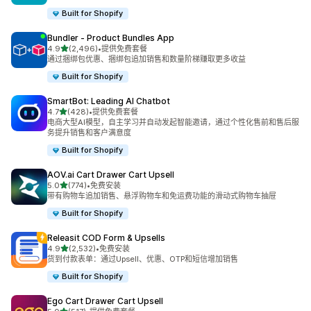
Built for Shopify
Bundler ‑ Product Bundles App
星（满分 5 星）
4.9
(2,496)
•
提供免费套餐
总共 2496 条评论
通过捆绑包优惠、捆绑包追加销售和数量阶梯赚取更多收益
Built for Shopify
SmartBot: Leading AI Chatbot
星（满分 5 星）
4.7
(428)
•
提供免费套餐
总共 428 条评论
电商大型AI模型，自主学习并自动发起智能邀请，通过个性化售前和售后服
务提升销售和客户满意度
Built for Shopify
AOV.ai Cart Drawer Cart Upsell
星（满分 5 星）
5.0
(774)
•
免费安装
总共 774 条评论
带有购物车追加销售、悬浮购物车和免运费功能的滑动式购物车抽屉
Built for Shopify
Releasit COD Form & Upsells
星（满分 5 星）
4.9
(2,532)
•
免费安装
总共 2532 条评论
货到付款表单：通过Upsell、优惠、OTP和短信增加销售
Built for Shopify
Ego Cart Drawer Cart Upsell