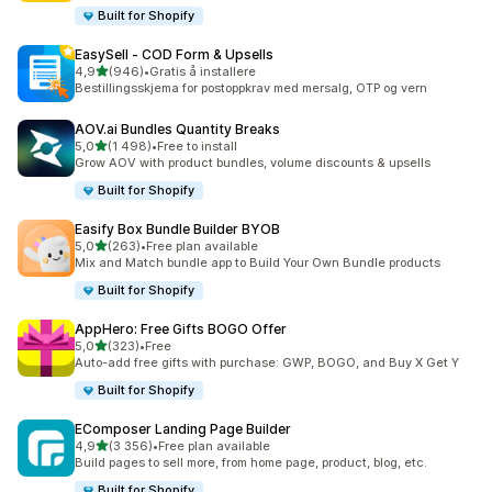
Built for Shopify
EasySell ‑ COD Form & Upsells
av 5 stjerner
4,9
(946)
•
Gratis å installere
Totalt 946 omtaler
Bestillingsskjema for postoppkrav med mersalg, OTP og vern
AOV.ai Bundles Quantity Breaks
av 5 stjerner
5,0
(1 498)
•
Free to install
Totalt 1498 omtaler
Grow AOV with product bundles, volume discounts & upsells
Built for Shopify
Easify Box Bundle Builder BYOB
av 5 stjerner
5,0
(263)
•
Free plan available
Totalt 263 omtaler
Mix and Match bundle app to Build Your Own Bundle products
Built for Shopify
AppHero: Free Gifts BOGO Offer
av 5 stjerner
5,0
(323)
•
Free
Totalt 323 omtaler
Auto-add free gifts with purchase: GWP, BOGO, and Buy X Get Y
Built for Shopify
EComposer Landing Page Builder
av 5 stjerner
4,9
(3 356)
•
Free plan available
Totalt 3356 omtaler
Build pages to sell more, from home page, product, blog, etc.
Built for Shopify