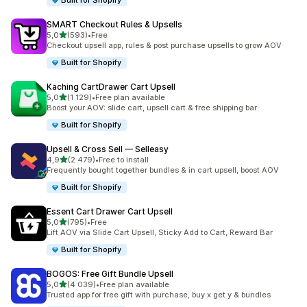
Built for Shopify
SMART Checkout Rules & Upsells
av 5 stjerner
5,0
(593)
•
Free
Totalt 593 omtaler
Checkout upsell app, rules & post purchase upsells to grow AOV
Built for Shopify
Kaching CartDrawer Cart Upsell
av 5 stjerner
5,0
(1 129)
•
Free plan available
Totalt 1129 omtaler
Boost your AOV: slide cart, upsell cart & free shipping bar
Built for Shopify
Upsell & Cross Sell — Selleasy
av 5 stjerner
4,9
(2 479)
•
Free to install
Totalt 2479 omtaler
Frequently bought together bundles & in cart upsell, boost AOV
Built for Shopify
Essent Cart Drawer Cart Upsell
av 5 stjerner
5,0
(795)
•
Free
Totalt 795 omtaler
Lift AOV via Slide Cart Upsell, Sticky Add to Cart, Reward Bar
Built for Shopify
BOGOS: Free Gift Bundle Upsell
av 5 stjerner
5,0
(4 039)
•
Free plan available
Totalt 4039 omtaler
Trusted app for free gift with purchase, buy x get y & bundles