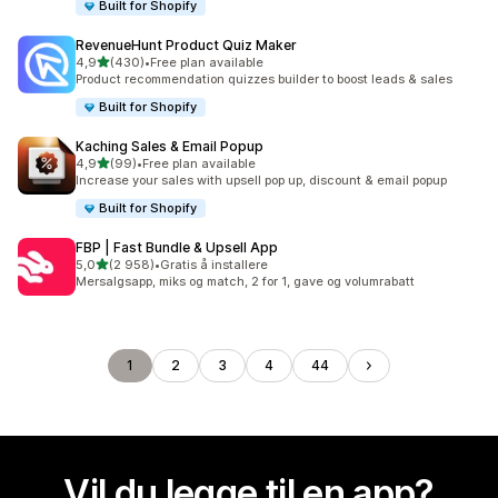
Built for Shopify
RevenueHunt Product Quiz Maker
av 5 stjerner
4,9
(430)
•
Free plan available
Totalt 430 omtaler
Product recommendation quizzes builder to boost leads & sales
Built for Shopify
Kaching Sales & Email Popup
av 5 stjerner
4,9
(99)
•
Free plan available
Totalt 99 omtaler
Increase your sales with upsell pop up, discount & email popup
Built for Shopify
FBP | Fast Bundle & Upsell App
av 5 stjerner
5,0
(2 958)
•
Gratis å installere
Totalt 2958 omtaler
Mersalgsapp, miks og match, 2 for 1, gave og volumrabatt
1
2
3
4
44
Vil du legge til en app?