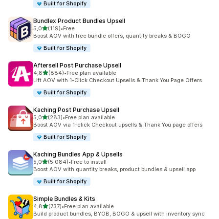
Built for Shopify
Bundlex Product Bundles Upsell
av 5 stjerner
5,0
(119)
•
Free
Totalt 119 omtaler
Boost AOV with free bundle offers, quantity breaks & BOGO
Built for Shopify
Aftersell Post Purchase Upsell
av 5 stjerner
4,8
(884)
•
Free plan available
Totalt 884 omtaler
Lift AOV with 1-Click Checkout Upsells & Thank You Page Offers
Built for Shopify
Kaching Post Purchase Upsell
av 5 stjerner
5,0
(283)
•
Free plan available
Totalt 283 omtaler
Boost AOV via 1-click Checkout upsells & Thank You page offers
Built for Shopify
Kaching Bundles App & Upsells
av 5 stjerner
5,0
(5 084)
•
Free to install
Totalt 5084 omtaler
Boost AOV with quantity breaks, product bundles & upsell app
Built for Shopify
Simple Bundles & Kits
av 5 stjerner
4,8
(737)
•
Free plan available
Totalt 737 omtaler
Build product bundles, BYOB, BOGO & upsell with inventory sync