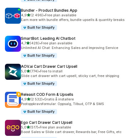
Bundler ‑ Product Bundles App
av 5 stjerner
4,9
(2 496)
•
Free plan available
Totalt 2496 omtaler
Earn more with bundle offers, bundle upsells & quantity breaks
Built for Shopify
SmartBot: Leading AI Chatbot
av 5 stjerner
4,7
(428)
•
Free plan available
Totalt 428 omtaler
Unlimited AI Chat: Enhancing Sales and Improving Service
Built for Shopify
AOV.ai Cart Drawer Cart Upsell
av 5 stjerner
5,0
(774)
•
Free to install
Totalt 774 omtaler
Slide cart drawer with cart upsell, sticky cart, free shipping
Built for Shopify
Releasit COD Form & Upsells
av 5 stjerner
4,9
(2 532)
•
Gratis å installere
Totalt 2532 omtaler
Postoppkravsformular: Oppsalg, Tilbud, OTP & SMS
Built for Shopify
Ego Cart Drawer Cart Upsell
av 5 stjerner
5,0
(517)
•
Free plan available
Totalt 517 omtaler
Boost Sales w Slide cart drawer, Rewards bar, Free Gifts, etc