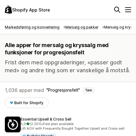
Shopify App Store
Markedsføring og konvertering
Mersalg og pakker
Mersalg og kryss
Alle apper for mersalg og kryssalg med
funksjoner for progresjonsfelt
Frist dem med oppgraderinger, «passer godt
med» og andre ting som er vanskelige å motstå.
1,036 apper med
Progresjonsfelt
Tøm
Built for Shopify
Essential Upsell & Cross Sell
av 5 stjerner
5,0
(2 201)
•
Free plan available
Totalt 2201 omtaler
Lift AOV with Frequently Bought Together Upsell and Cross-sell