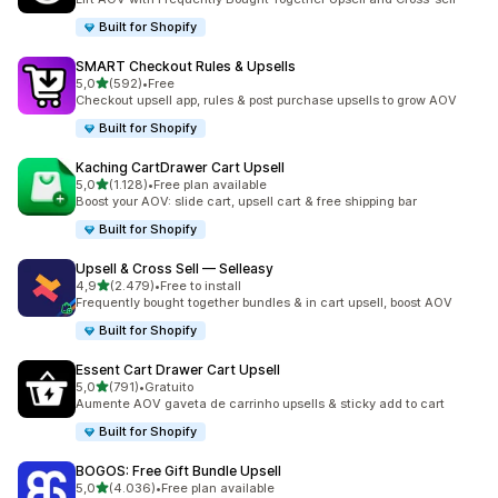
Built for Shopify
SMART Checkout Rules & Upsells
de 5 estrelas
5,0
(592)
•
Free
592 total de avaliações
Checkout upsell app, rules & post purchase upsells to grow AOV
Built for Shopify
Kaching CartDrawer Cart Upsell
de 5 estrelas
5,0
(1.128)
•
Free plan available
1128 total de avaliações
Boost your AOV: slide cart, upsell cart & free shipping bar
Built for Shopify
Upsell & Cross Sell — Selleasy
de 5 estrelas
4,9
(2.479)
•
Free to install
2479 total de avaliações
Frequently bought together bundles & in cart upsell, boost AOV
Built for Shopify
Essent Cart Drawer Cart Upsell
de 5 estrelas
5,0
(791)
•
Gratuito
791 total de avaliações
Aumente AOV gaveta de carrinho upsells & sticky add to cart
Built for Shopify
BOGOS: Free Gift Bundle Upsell
de 5 estrelas
5,0
(4.036)
•
Free plan available
4036 total de avaliações