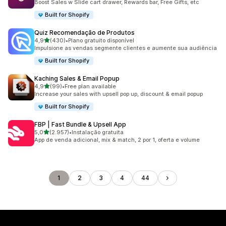
Boost Sales w Slide cart drawer, Rewards bar, Free Gifts, etc
Built for Shopify
Quiz Recomendação de Produtos
de 5 estrelas
4,9
(430)
•
Plano gratuito disponível
430 total de avaliações
Impulsione as vendas segmente clientes e aumente sua audiência
Built for Shopify
Kaching Sales & Email Popup
de 5 estrelas
4,9
(99)
•
Free plan available
99 total de avaliações
Increase your sales with upsell pop up, discount & email popup
Built for Shopify
FBP | Fast Bundle & Upsell App
de 5 estrelas
5,0
(2.957)
•
Instalação gratuita
2957 total de avaliações
App de venda adicional, mix & match, 2 por 1, oferta e volume
1
2
3
4
44