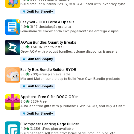
737 total de avaliações
Build product bundles, BYOB, BOGO & upsell with inventory sync
Built for Shopify
EasySell ‑ COD Form & Upsells
de 5 estrelas
4,9
(947)
•
Instalação gratuita
947 total de avaliações
Formulário de encomenda com pagamento na entrega e upsell
AOV.ai Bundles Quantity Breaks
de 5 estrelas
5,0
(1.500)
•
Free to install
1500 total de avaliações
Grow AOV with product bundles, volume discounts & upsells
Built for Shopify
Easify Box Bundle Builder BYOB
de 5 estrelas
5,0
(263)
•
Free plan available
263 total de avaliações
Mix and Match bundle app to Build Your Own Bundle products
Built for Shopify
AppHero: Free Gifts BOGO Offer
de 5 estrelas
5,0
(323)
•
Free
323 total de avaliações
Auto-add free gifts with purchase: GWP, BOGO, and Buy X Get Y
Built for Shopify
EComposer Landing Page Builder
de 5 estrelas
4,9
(3.356)
•
Free plan available
3356 total de avaliações
Build pages to sell more, from home page, product, blog, etc.