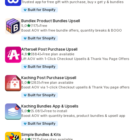
Trusted app for free gift with purchase, buy x get y & bundles
Built for Shopify
Bundlex Product Bundles Upsell
de 5 estrelas
5,0
(117)
•
Free
117 total de avaliações
Boost AOV with free bundle offers, quantity breaks & BOGO
Built for Shopify
Aftersell Post Purchase Upsell
de 5 estrelas
4,8
(884)
•
Free plan available
884 total de avaliações
Lift AOV with 1-Click Checkout Upsells & Thank You Page Offers
Built for Shopify
Kaching Post Purchase Upsell
de 5 estrelas
5,0
(283)
•
Free plan available
283 total de avaliações
Boost AOV via 1-click Checkout upsells & Thank You page offers
Built for Shopify
Kaching Bundles App & Upsells
de 5 estrelas
5,0
(5.081)
•
Free to install
5081 total de avaliações
Boost AOV with quantity breaks, product bundles & upsell app
Built for Shopify
Simple Bundles & Kits
de 5 estrelas
4,8
(737)
•
Free plan available