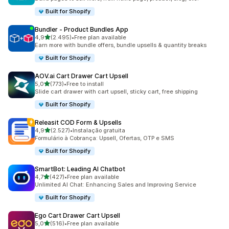
Built for Shopify
Bundler ‑ Product Bundles App
de 5 estrelas
4,9
(2.495)
•
Free plan available
2495 total de avaliações
Earn more with bundle offers, bundle upsells & quantity breaks
Built for Shopify
AOV.ai Cart Drawer Cart Upsell
de 5 estrelas
5,0
(773)
•
Free to install
773 total de avaliações
Slide cart drawer with cart upsell, sticky cart, free shipping
Built for Shopify
Releasit COD Form & Upsells
de 5 estrelas
4,9
(2.527)
•
Instalação gratuita
2527 total de avaliações
Formulário à Cobrança: Upsell, Ofertas, OTP e SMS
Built for Shopify
SmartBot: Leading AI Chatbot
de 5 estrelas
4,7
(427)
•
Free plan available
427 total de avaliações
Unlimited AI Chat: Enhancing Sales and Improving Service
Built for Shopify
Ego Cart Drawer Cart Upsell
de 5 estrelas
5,0
(516)
•
Free plan available
516 total de avaliações