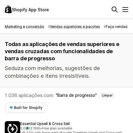
Shopify App Store
Marketing e conversão
Vendas superiores e pacotes
Faça vendas su
Todas as aplicações de vendas superiores e
vendas cruzadas com funcionalidades de
barra de progresso
Seduza com melhorias, sugestões de
combinações e itens irresistíveis.
1 036 aplicações com
Barra de progresso
Limpar
Built for Shopify
Essential Upsell & Cross Sell
de 5 estrelas
5,0
(2.199)
•
Free plan available
2199 total de avaliações
Lift AOV with Frequently Bought Together Upsell and Cross-sell