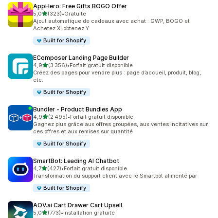
AppHero: Free Gifts BOGO Offer
étoile(s) sur 5
5,0
(323)
•
Gratuite
323 avis au total
Ajout automatique de cadeaux avec achat : GWP, BOGO et
Achetez X, obtenez Y
Built for Shopify
EComposer Landing Page Builder
étoile(s) sur 5
4,9
(3 356)
•
Forfait gratuit disponible
3356 avis au total
Créez des pages pour vendre plus : page d’accueil, produit, blog,
etc.
Built for Shopify
Bundler ‑ Product Bundles App
étoile(s) sur 5
4,9
(2 495)
•
Forfait gratuit disponible
2495 avis au total
Gagnez plus grâce aux offres groupées, aux ventes incitatives sur
ces offres et aux remises sur quantité
Built for Shopify
SmartBot: Leading AI Chatbot
étoile(s) sur 5
4,7
(427)
•
Forfait gratuit disponible
427 avis au total
Transformation du support client avec le Smartbot alimenté par
Built for Shopify
AOV.ai Cart Drawer Cart Upsell
étoile(s) sur 5
5,0
(773)
•
Installation gratuite
773 avis au total