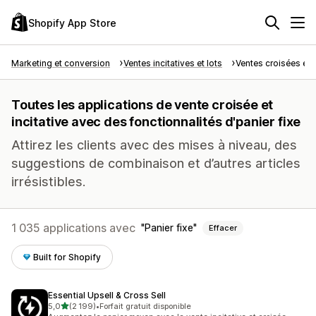
Shopify App Store
Marketing et conversion
Ventes incitatives et lots
Ventes croisées et i
Toutes les applications de vente croisée et
incitative avec des fonctionnalités d'panier fixe
Attirez les clients avec des mises à niveau, des
suggestions de combinaison et d’autres articles
irrésistibles.
1 035 applications avec
Panier fixe
Effacer
Built for Shopify
Essential Upsell & Cross Sell
étoile(s) sur 5
5,0
(2 199)
•
Forfait gratuit disponible
2199 avis au total