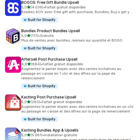
BOGOS: Free Gift Bundle Upsell
étoile(s) sur 5
5,0
(4 036)
•
Forfait gratuit disponible
4036 avis au total
Boostez AOV avec Free gift with purchase, Bundles, Buy x get y
Built for Shopify
Bundlex Product Bundles Upsell
étoile(s) sur 5
5,0
(117)
•
Gratuite
117 avis au total
Plus de ventes avec bundles, remises sur quantité et BOGO
Built for Shopify
Aftersell Post Purchase Upsell
étoile(s) sur 5
4,8
(884)
•
Forfait gratuit disponible
884 avis au total
Augmentez le panier moyen avec des ventes incitatives au
passage en caisse en 1 clic et des offres sur la page de
remerciement
Built for Shopify
Kaching Post Purchase Upsell
étoile(s) sur 5
5,0
(283)
•
Forfait gratuit disponible
283 avis au total
Augmentez le panier moyen avec des ventes incitatives en un clic
au passage en caisse et des offres sur la page de remerciement
Built for Shopify
Kaching Bundles App & Upsells
étoile(s) sur 5
5,0
(5 081)
•
Installation gratuite
5081 avis au total
Augmentez le panier moyen avec notre application de réductions