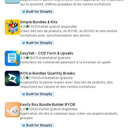
sur la quantité, d’offres groupées et de ventes incitatives
Built for Shopify
Simple Bundles & Kits
étoile(s) sur 5
4,8
(737)
•
Forfait gratuit disponible
737 avis au total
Créez des lots de produits, du BYOB, du BOGO et des ventes
incitatives avec synchronisation des stocks
Built for Shopify
EasySell ‑ COD Form & Upsells
étoile(s) sur 5
4,9
(947)
•
Installation gratuite
947 avis au total
Formulaire de commande paiement à la livraison et upsell
AOV.ai Bundles Quantity Breaks
étoile(s) sur 5
5,0
(1 500)
•
Installation gratuite
1500 avis au total
Augmentez le panier moyen avec des lots de produits, des
réductions sur volume et des ventes incitatives
Built for Shopify
Easify Box Bundle Builder BYOB
étoile(s) sur 5
5,0
(263)
•
Forfait gratuit disponible
263 avis au total
Application de lots à composer pour créer vos propres produits
groupés
Built for Shopify