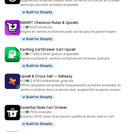
Augmentez le panier moyen avec la vente incitative et croisée
d’articles souvent achetés ensemble
Built for Shopify
SMART Checkout Rules & Upsells
étoile(s) sur 5
5,0
(592)
•
Gratuite
592 avis au total
Règles et ventes incitatives post-achat pour le panier moyen
Built for Shopify
Kaching CartDrawer Cart Upsell
étoile(s) sur 5
5,0
(1 128)
•
Forfait gratuit disponible
1128 avis au total
Panier coulissant, ventes incitatives et livraison gratuite
Built for Shopify
Upsell & Cross Sell — Selleasy
étoile(s) sur 5
4,9
(2 479)
•
Installation gratuite
2479 avis au total
Offres groupées de produits fréquemment achetés ensemble et
vente incitative dans le panier pour augmenter le panier moyen
Built for Shopify
Essential Slide Cart Drawer
étoile(s) sur 5
5,0
(791)
•
Gratuite
791 avis au total
Boostez l'AOV avec tiroir panier upsells & sticky add to cart
Built for Shopify