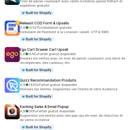
Tiroir de panier coulissant avec vente incitative, panier flottant et
expédition gratuite
Built for Shopify
Releasit COD Form & Upsells
étoile(s) sur 5
4,9
(2 527)
•
Installation gratuite
2527 avis au total
Formulaire de Paiement à la Livraison: Upsell, OTP & SMS
Built for Shopify
Ego Cart Drawer Cart Upsell
étoile(s) sur 5
5,0
(516)
•
Forfait gratuit disponible
516 avis au total
Boostez les ventes avec un tiroir de panier coulissant, une barre de
récompenses, des cadeaux, etc.
Built for Shopify
Quizz Recommandation Produits
étoile(s) sur 5
4,9
(430)
•
Forfait gratuit disponible
430 avis au total
Stimulez les Ventes, Segmentez vos Clients et votre Audience.
Built for Shopify
Kaching Sales & Email Popup
étoile(s) sur 5
4,9
(99)
•
Forfait gratuit disponible
99 avis au total
Augmentez vos ventes avec des pop-ups d’e-mail, de réduction et
de vente incitative
Built for Shopify