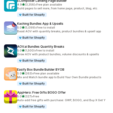
EComposer Landing Page Builder
별 5개 중
4.9
(3,358)
•
Free plan available
총 리뷰 3358개
Build pages to sell more, from home page, product, blog, etc.
Built for Shopify
Kaching Bundles App & Upsells
별 5개 중
5.0
(5,099)
•
Free to install
총 리뷰 5099개
Boost AOV with quantity breaks, product bundles & upsell app
Built for Shopify
AOV.ai Bundles Quantity Breaks
별 5개 중
5.0
(1,500)
•
Free to install
총 리뷰 1500개
Grow AOV with product bundles, volume discounts & upsells
Built for Shopify
Easify Box Bundle Builder BYOB
별 5개 중
5.0
(263)
•
Free plan available
총 리뷰 263개
Mix and Match bundle app to Build Your Own Bundle products
Built for Shopify
AppHero: Free Gifts BOGO Offer
별 5개 중
5.0
(327)
•
Free
총 리뷰 327개
Auto-add free gifts with purchase: GWP, BOGO, and Buy X Get Y
Built for Shopify