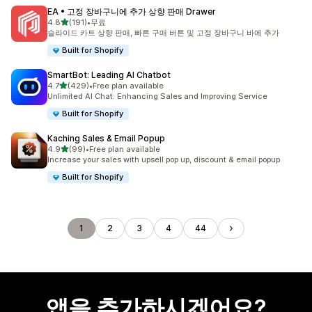
EA • 고정 장바구니에 추가 상향 판매 Drawer
별 5개 중
4.8
(191)
•
무료
총 리뷰 191개
슬라이드 카트 상향 판매, 빠른 구매 버튼 및 고정 장바구니 바에 추가
Built for Shopify
SmartBot: Leading AI Chatbot
별 5개 중
4.7
(429)
•
Free plan available
총 리뷰 429개
Unlimited AI Chat: Enhancing Sales and Improving Service
Built for Shopify
Kaching Sales & Email Popup
별 5개 중
4.9
(99)
•
Free plan available
총 리뷰 99개
Increase your sales with upsell pop up, discount & email popup
Built for Shopify
1
2
3
4
44
앱을 추가하시겠어요?