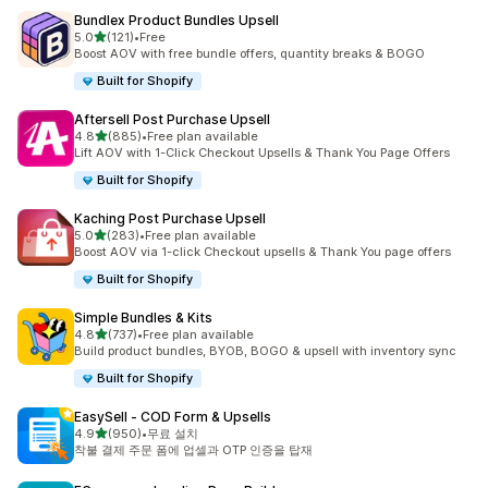
Bundlex Product Bundles Upsell
별 5개 중
5.0
(121)
•
Free
총 리뷰 121개
Boost AOV with free bundle offers, quantity breaks & BOGO
Built for Shopify
Aftersell Post Purchase Upsell
별 5개 중
4.8
(885)
•
Free plan available
총 리뷰 885개
Lift AOV with 1-Click Checkout Upsells & Thank You Page Offers
Built for Shopify
Kaching Post Purchase Upsell
별 5개 중
5.0
(283)
•
Free plan available
총 리뷰 283개
Boost AOV via 1-click Checkout upsells & Thank You page offers
Built for Shopify
Simple Bundles & Kits
별 5개 중
4.8
(737)
•
Free plan available
총 리뷰 737개
Build product bundles, BYOB, BOGO & upsell with inventory sync
Built for Shopify
EasySell ‑ COD Form & Upsells
별 5개 중
4.9
(950)
•
무료 설치
총 리뷰 950개
착불 결제 주문 폼에 업셀과 OTP 인증을 탑재