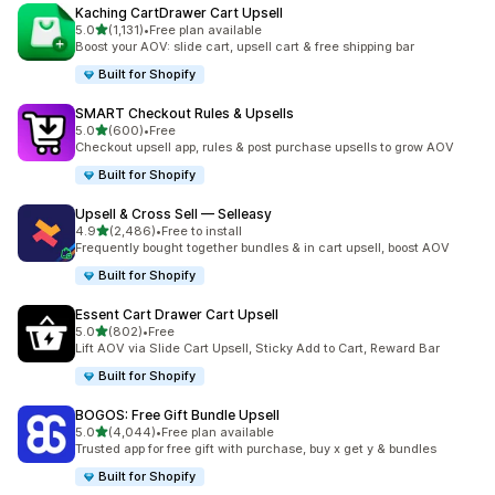
Kaching CartDrawer Cart Upsell
별 5개 중
5.0
(1,131)
•
Free plan available
총 리뷰 1131개
Boost your AOV: slide cart, upsell cart & free shipping bar
Built for Shopify
SMART Checkout Rules & Upsells
별 5개 중
5.0
(600)
•
Free
총 리뷰 600개
Checkout upsell app, rules & post purchase upsells to grow AOV
Built for Shopify
Upsell & Cross Sell — Selleasy
별 5개 중
4.9
(2,486)
•
Free to install
총 리뷰 2486개
Frequently bought together bundles & in cart upsell, boost AOV
Built for Shopify
Essent Cart Drawer Cart Upsell
별 5개 중
5.0
(802)
•
Free
총 리뷰 802개
Lift AOV via Slide Cart Upsell, Sticky Add to Cart, Reward Bar
Built for Shopify
BOGOS: Free Gift Bundle Upsell
별 5개 중
5.0
(4,044)
•
Free plan available
총 리뷰 4044개
Trusted app for free gift with purchase, buy x get y & bundles
Built for Shopify