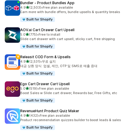
Bundler ‑ Product Bundles App
별 5개 중
4.9
(2,503)
•
Free plan available
총 리뷰 2503개
Earn more with bundle offers, bundle upsells & quantity breaks
Built for Shopify
AOV.ai Cart Drawer Cart Upsell
별 5개 중
5.0
(775)
•
Free to install
총 리뷰 775개
Slide cart drawer with cart upsell, sticky cart, free shipping
Built for Shopify
Releasit COD Form & Upsells
별 5개 중
4.9
(2,531)
•
무료 설치
총 리뷰 2531개
대금 상환 양식: 업셀, 제안, OTP 및 SMS로 매출 증대
Built for Shopify
Ego Cart Drawer Cart Upsell
별 5개 중
5.0
(519)
•
Free plan available
총 리뷰 519개
Boost Sales w Slide cart drawer, Rewards bar, Free Gifts, etc
Built for Shopify
RevenueHunt Product Quiz Maker
별 5개 중
4.9
(432)
•
Free plan available
총 리뷰 432개
Product recommendation quizzes builder to boost leads & sales
Built for Shopify