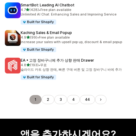
SmartBot: Leading AI Chatbot
별 5개 중
4.7
(428)
•
Free plan available
총 리뷰 428개
Unlimited AI Chat: Enhancing Sales and Improving Service
Built for Shopify
Kaching Sales & Email Popup
별 5개 중
4.9
(99)
•
Free plan available
총 리뷰 99개
Increase your sales with upsell pop up, discount & email popup
Built for Shopify
EA • 고정 장바구니에 추가 상향 판매 Drawer
별 5개 중
4.8
(193)
•
무료
총 리뷰 193개
슬라이드 카트 상향 판매, 빠른 구매 버튼 및 고정 장바구니 바에 추가
Built for Shopify
1
2
3
4
44
앱을 추가하시겠어요?