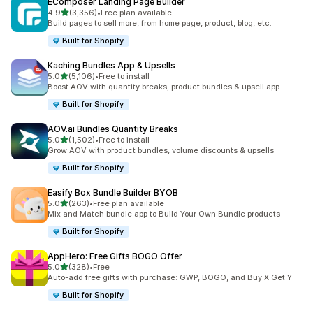
EComposer Landing Page Builder
별 5개 중
4.9
(3,356)
•
Free plan available
총 리뷰 3356개
Build pages to sell more, from home page, product, blog, etc.
Built for Shopify
Kaching Bundles App & Upsells
별 5개 중
5.0
(5,106)
•
Free to install
총 리뷰 5106개
Boost AOV with quantity breaks, product bundles & upsell app
Built for Shopify
AOV.ai Bundles Quantity Breaks
별 5개 중
5.0
(1,502)
•
Free to install
총 리뷰 1502개
Grow AOV with product bundles, volume discounts & upsells
Built for Shopify
Easify Box Bundle Builder BYOB
별 5개 중
5.0
(263)
•
Free plan available
총 리뷰 263개
Mix and Match bundle app to Build Your Own Bundle products
Built for Shopify
AppHero: Free Gifts BOGO Offer
별 5개 중
5.0
(328)
•
Free
총 리뷰 328개
Auto-add free gifts with purchase: GWP, BOGO, and Buy X Get Y
Built for Shopify