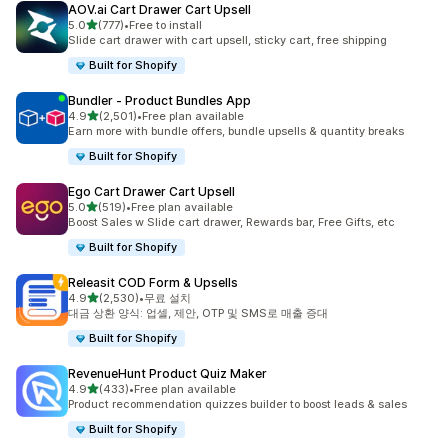
AOV.ai Cart Drawer Cart Upsell
별 5개 중
5.0
(777)
•
Free to install
총 리뷰 777개
Slide cart drawer with cart upsell, sticky cart, free shipping
Built for Shopify
Bundler ‑ Product Bundles App
별 5개 중
4.9
(2,501)
•
Free plan available
총 리뷰 2501개
Earn more with bundle offers, bundle upsells & quantity breaks
Built for Shopify
Ego Cart Drawer Cart Upsell
별 5개 중
5.0
(519)
•
Free plan available
총 리뷰 519개
Boost Sales w Slide cart drawer, Rewards bar, Free Gifts, etc
Built for Shopify
Releasit COD Form & Upsells
별 5개 중
4.9
(2,530)
•
무료 설치
총 리뷰 2530개
대금 상환 양식: 업셀, 제안, OTP 및 SMS로 매출 증대
Built for Shopify
RevenueHunt Product Quiz Maker
별 5개 중
4.9
(433)
•
Free plan available
총 리뷰 433개
Product recommendation quizzes builder to boost leads & sales
Built for Shopify