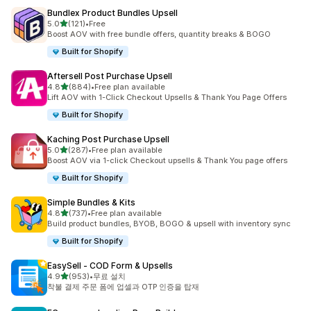
Bundlex Product Bundles Upsell
별 5개 중
5.0
(121)
•
Free
총 리뷰 121개
Boost AOV with free bundle offers, quantity breaks & BOGO
Built for Shopify
Aftersell Post Purchase Upsell
별 5개 중
4.8
(884)
•
Free plan available
총 리뷰 884개
Lift AOV with 1-Click Checkout Upsells & Thank You Page Offers
Built for Shopify
Kaching Post Purchase Upsell
별 5개 중
5.0
(287)
•
Free plan available
총 리뷰 287개
Boost AOV via 1-click Checkout upsells & Thank You page offers
Built for Shopify
Simple Bundles & Kits
별 5개 중
4.8
(737)
•
Free plan available
총 리뷰 737개
Build product bundles, BYOB, BOGO & upsell with inventory sync
Built for Shopify
EasySell ‑ COD Form & Upsells
별 5개 중
4.9
(953)
•
무료 설치
총 리뷰 953개
착불 결제 주문 폼에 업셀과 OTP 인증을 탑재