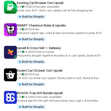
Kaching CartDrawer Cart Upsell
별 5개 중
5.0
(1,135)
•
Free plan available
총 리뷰 1135개
Boost your AOV: slide cart, upsell cart & free shipping bar
Built for Shopify
SMART Checkout Rules & Upsells
별 5개 중
5.0
(602)
•
Free
총 리뷰 602개
Checkout upsell app, rules & post purchase upsells to grow AOV
Built for Shopify
Upsell & Cross Sell — Selleasy
별 5개 중
4.9
(2,485)
•
Free to install
총 리뷰 2485개
Frequently bought together bundles & in cart upsell, boost AOV
Built for Shopify
Essent Cart Drawer Cart Upsell
별 5개 중
5.0
(803)
•
Free
총 리뷰 803개
Lift AOV via Slide Cart Upsell, Sticky Add to Cart, Reward Bar
Built for Shopify
BOGOS: Free Gift Bundle Upsell
별 5개 중
5.0
(4,046)
•
Free plan available
총 리뷰 4046개
Trusted app for free gift with purchase, buy x get y & bundles
Built for Shopify