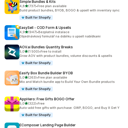
Simple Bundles & Kits
z 5 hvězd
4,8
(737)
•
Free plan available
Celkový počet recenzí: 737
Build product bundles, BYOB, BOGO & upsell with inventory sync
Built for Shopify
EasySell ‑ COD Form & Upsells
z 5 hvězd
4,9
(947)
•
Bezplatná instalace
Celkový počet recenzí: 947
Objednávkový formulář na dobírku s upsell nabídkami
AOV.ai Bundles Quantity Breaks
z 5 hvězd
5,0
(1 500)
•
Free to install
Celkový počet recenzí: 1500
Grow AOV with product bundles, volume discounts & upsells
Built for Shopify
Easify Box Bundle Builder BYOB
z 5 hvězd
5,0
(263)
•
Free plan available
Celkový počet recenzí: 263
Mix and Match bundle app to Build Your Own Bundle products
Built for Shopify
AppHero: Free Gifts BOGO Offer
z 5 hvězd
5,0
(322)
•
Free
Celkový počet recenzí: 322
Auto-add free gifts with purchase: GWP, BOGO, and Buy X Get Y
Built for Shopify
EComposer Landing Page Builder