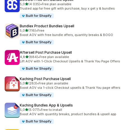
z 5 hvězd
5,0
(4 035)
•
Free plan available
Celkový počet recenzí: 4035
Trusted app for free gift with purchase, buy x get y & bundles
Built for Shopify
Bundlex Product Bundles Upsell
z 5 hvězd
5,0
(116)
•
Free
Celkový počet recenzí: 116
Boost AOV with free bundle offers, quantity breaks & BOGO
Built for Shopify
Aftersell Post Purchase Upsell
z 5 hvězd
4,8
(884)
•
Free plan available
Celkový počet recenzí: 884
Lift AOV with 1-Click Checkout Upsells & Thank You Page Offers
Built for Shopify
Kaching Post Purchase Upsell
z 5 hvězd
5,0
(283)
•
Free plan available
Celkový počet recenzí: 283
Boost AOV via 1-click Checkout upsells & Thank You page offers
Built for Shopify
Kaching Bundles App & Upsells
z 5 hvězd
5,0
(5 077)
•
Free to install
Celkový počet recenzí: 5077
Boost AOV with quantity breaks, product bundles & upsell app
Built for Shopify