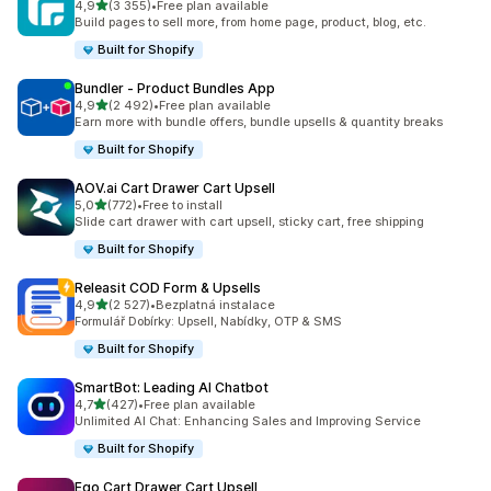
z 5 hvězd
4,9
(3 355)
•
Free plan available
Celkový počet recenzí: 3355
Build pages to sell more, from home page, product, blog, etc.
Built for Shopify
Bundler ‑ Product Bundles App
z 5 hvězd
4,9
(2 492)
•
Free plan available
Celkový počet recenzí: 2492
Earn more with bundle offers, bundle upsells & quantity breaks
Built for Shopify
AOV.ai Cart Drawer Cart Upsell
z 5 hvězd
5,0
(772)
•
Free to install
Celkový počet recenzí: 772
Slide cart drawer with cart upsell, sticky cart, free shipping
Built for Shopify
Releasit COD Form & Upsells
z 5 hvězd
4,9
(2 527)
•
Bezplatná instalace
Celkový počet recenzí: 2527
Formulář Dobírky: Upsell, Nabídky, OTP & SMS
Built for Shopify
SmartBot: Leading AI Chatbot
z 5 hvězd
4,7
(427)
•
Free plan available
Celkový počet recenzí: 427
Unlimited AI Chat: Enhancing Sales and Improving Service
Built for Shopify
Ego Cart Drawer Cart Upsell