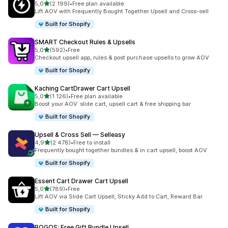
z 5 hvězd
5,0
(2 199)
•
Free plan available
Celkový počet recenzí: 2199
Lift AOV with Frequently Bought Together Upsell and Cross-sell
Built for Shopify
SMART Checkout Rules & Upsells
z 5 hvězd
5,0
(592)
•
Free
Celkový počet recenzí: 592
Checkout upsell app, rules & post purchase upsells to grow AOV
Built for Shopify
Kaching CartDrawer Cart Upsell
z 5 hvězd
5,0
(1 126)
•
Free plan available
Celkový počet recenzí: 1126
Boost your AOV: slide cart, upsell cart & free shipping bar
Built for Shopify
Upsell & Cross Sell — Selleasy
z 5 hvězd
4,9
(2 478)
•
Free to install
Celkový počet recenzí: 2478
Frequently bought together bundles & in cart upsell, boost AOV
Built for Shopify
Essent Cart Drawer Cart Upsell
z 5 hvězd
5,0
(789)
•
Free
Celkový počet recenzí: 789
Lift AOV via Slide Cart Upsell, Sticky Add to Cart, Reward Bar
Built for Shopify
BOGOS: Free Gift Bundle Upsell