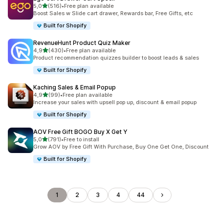
z 5 hvězd
5,0
(516)
•
Free plan available
Celkový počet recenzí: 516
Boost Sales w Slide cart drawer, Rewards bar, Free Gifts, etc
Built for Shopify
RevenueHunt Product Quiz Maker
z 5 hvězd
4,9
(430)
•
Free plan available
Celkový počet recenzí: 430
Product recommendation quizzes builder to boost leads & sales
Built for Shopify
Kaching Sales & Email Popup
z 5 hvězd
4,9
(99)
•
Free plan available
Celkový počet recenzí: 99
Increase your sales with upsell pop up, discount & email popup
Built for Shopify
AOV Free Gift BOGO Buy X Get Y
z 5 hvězd
5,0
(791)
•
Free to install
Celkový počet recenzí: 791
Grow AOV by Free Gift With Purchase, Buy One Get One, Discount
Built for Shopify
1
2
3
4
44