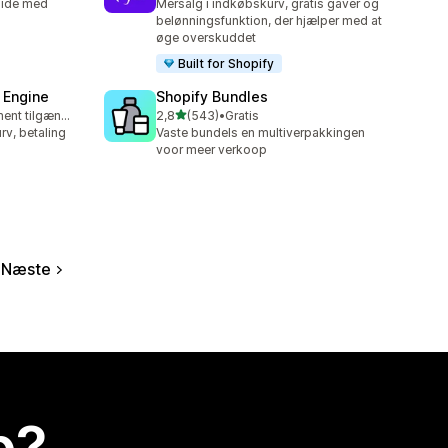
side med
Mersalg i indkøbskurv, gratis gaver og
belønningsfunktion, der hjælper med at
øge overskuddet
Built for Shopify
 Engine
Shopify Bundles
ud af 5 stjerner
Gratis abonnement tilgængeligt
2,8
(543)
•
Gratis
543 anmeldelser i alt
rv, betaling
Vaste bundels en multiverpakkingen
voor meer verkoop
Næste
p?