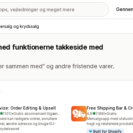
Gennem
ersalg og krydssalg
 med funktionerne takkeside med
er sammen med” og andre fristende varer.
vize: Order Editing & Upsell
Free Shipping Bar & Cr
ud af 5 stjerner
ud af 5 stjerner
(101)
•
Gratis abonnement tilgængeligt
4,6
(188)
•
Gratis
 anmeldelser i alt
188 anmeldelser i alt
ere kan redigere ordrer, annullere
Mersalgsapp med statuslinj
rer, ændre adresse og bruge EU-
fragt og relaterede produkt
trydelsesret
Built for Shopify