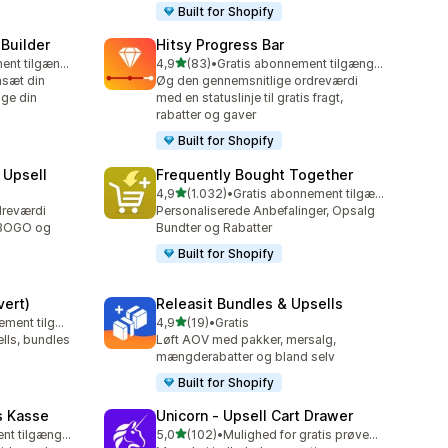
Built for Shopify
Builder
Hitsy Progress Bar
ud af 5 stjerner
Gratis abonnement tilgængeligt
4,9
(83)
•
Gratis abonnement tilgængeligt
83 anmeldelser i alt
nsæt din
Øg den gennemsnitlige ordreværdi
øge din
med en statuslinje til gratis fragt,
rabatter og gaver
Built for Shopify
 Upsell
Frequently Bought Together
ud af 5 stjerner
4,9
(1.032)
•
Gratis abonnement tilgængeligt
1032 anmeldelser i alt
dreværdi
Personaliserede Anbefalinger, Opsalg
 BOGO og
Bundter og Rabatter
Built for Shopify
vert)
Releasit Bundles & Upsells
ud af 5 stjerner
Gratis abonnement tilgængeligt
4,9
(19)
•
Gratis
19 anmeldelser i alt
lls, bundles
Løft AOV med pakker, mersalg,
mængderabatter og bland selv
Built for Shopify
s Kasse
Unicorn ‑ Upsell Cart Drawer
ud af 5 stjerner
Gratis abonnement tilgængeligt
5,0
(102)
•
Mulighed for gratis prøveperiode
102 anmeldelser i alt