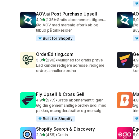
AOV.ai Post Purchase Upsell
AO
ud af 5 stjerner
4,9
(135)
•
Gratis abonnement tilgængeligt
5,0
135 anmeldelser i alt
793
Øg AOV med mersalg efter køb og
Øg 
tilbud på takkesiden
Buy
Built for Shopify
OrderEditing.com
Ge
ud af 5 stjerner
5,0
(296)
•
Mulighed for gratis prøveperiode
4,9
296 anmeldelser i alt
396
Lad kunder redigere adresse, redigere
Opb
ordrer, annullere ordrer
kon
Fly Upsell & Cross Sell
Ma
ud af 5 stjerner
4,9
(577)
•
Gratis abonnement tilgængeligt
4,8
577 anmeldelser i alt
551
Øg din gennemsnitlige ordreværdi med
Øg 
pakker, mængderabatter og mersalg
tri
Built for Shopify
Shopify Search & Discovery
Eg
ud af 5 stjerner
2,8
(455)
•
Gratis
5,0
455 anmeldelser i alt
34 