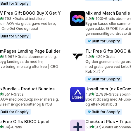
Built for Shopify
V Free Gift BOGO Buy X Get Y
Mix and Match Bundle 
ud af 5 stjerner
ud af 5 stjerner
(793)
•
Gratis at installere
4,9
(103)
•
 anmeldelser i alt
103 anmeldelser i alt
din AOV via gratis gave ved køb,
Byg en kasse eller samme
 One Get One og rabat
egen pakke (BYOB) for at 
gennemsnitlige ordreværdi
Built for Shopify
Built for Shopify
mPages Landing Page Builder
TL: Free Gifts BOGO &
ud af 5 stjerner
ud af 5 stjerner
(3.967)
•
Gratis abonnement tilgængeligt
4,9
(420)
•
Gratis
7 anmeldelser i alt
420 anmeldelser i alt
yg landingsside med høj
Øg den gennemsnitlige or
vertering, mersalg efter køb | CRO
med gratis gave ved køb,
Køb X, få Y
Built for Shopify
xBundle ‑ Product Bundles
Upsell.com (ex ReCon
ud af 5 stjerner
ud af 5 stjerner
(551)
•
Gratis
4,8
(2.783)
•
 anmeldelser i alt
2783 anmeldelser i alt
AOV med produktpakker, mersalg,
Boost dit salg med AI-upse
nvise mængderabatter og BYOB
og efterkøbstilbud
Built for Shopify
Built for Shopify
o Free Gifts BOGO Upsell
Checkout Plus – Tilpa
ud af 5 stjerner
ud af 5 stjerner
(34)
•
Gratis
5,0
(87)
•
anmeldelser i alt
87 anmeldelser i alt