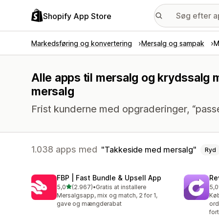
Shopify App Store
Markedsføring og konvertering
Mersalg og sampak
M
Alle apps til mersalg og krydssalg
mersalg
Frist kunderne med opgraderinger, “pass
1.038 apps med
Takkeside med mersalg
Ryd
FBP | Fast Bundle & Upsell App
Re
ud af 5 stjerner
5,0
(2.967)
•
Gratis at installere
5,0
2967 anmeldelser i alt
101
Mersalgsapp, mix og match, 2 for 1,
Køb
gave og mængderabat
ord
for