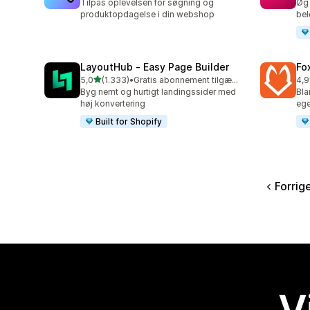
Tilpas oplevelsen for søgning og
Øg 
produktopdagelse i din webshop
bel
LayoutHub ‑ Easy Page Builder
Fo
ud af 5 stjerner
5,0
(1.333)
•
Gratis abonnement tilgængeligt
4,9
1333 anmeldelser i alt
83 
Byg nemt og hurtigt landingssider med
Bla
høj konvertering
eg
Built for Shopify
Forrig
V