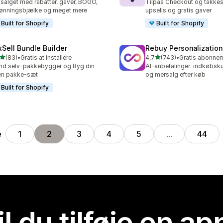
salget med rabatter, gaver, BOGO,
Tilpas Checkout og takke
ønningsbjælke og meget mere
upsells og gratis gaver
Built for Shopify
Built for Shopify
xSell Bundle Builder
Rebuy Personalization
ud af 5 stjerner
ud af 5 stjerner
(83)
•
Gratis at installere
4,7
(743)
•
anmeldelser i alt
743 anmeldelser i alt
nd selv-pakkebygger og Byg din
AI-anbefalinger: indkøbsku
en pakke-sæt
og mersalg efter køb
Built for Shopify
e
1
2
3
4
5
…
44
il du tilføje en ap