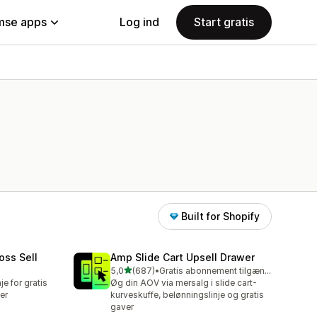
se apps
Log ind
Start gratis
Built for Shopify
oss Sell
Amp Slide Cart Upsell Drawer
ud af 5 stjerner
5,0
(687)
•
Gratis abonnement tilgængeligt
687 anmeldelser i alt
e for gratis
Øg din AOV via mersalg i slide cart-
er
kurveskuffe, belønningslinje og gratis
gaver