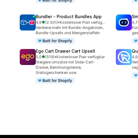
Built for Shopify
Bundler ‑ Product Bundles App
Sm
von 5 Sternen
4,9
(2.501)
•
Kostenloser Plan verfügbar
4,7
2501 Rezensionen insgesamt
428
Verdiene mehr mit Bundle-Angeboten,
Kun
Bundle-Upsells und Mengenstaffeln
ges
Built for Shopify
Ego Cart Drawer Cart Upsell
Qu
von 5 Sternen
5,0
(519)
•
Kostenloser Plan verfügbar
4,9
519 Rezensionen insgesamt
431
Steigere Umsätze mit Slide-Cart-
Ver
Drawer, Belohnungsleiste,
seg
Gratisgeschenken usw.
Built for Shopify