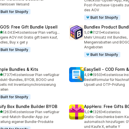
Checkout-Upsell-App, Reg
tenlosen Versand
Post-Purchase-Upsells zur
des AOV
Built for Shopify
Built for Shopify
GOS: Free Gift Bundle Upsell
Bundlex Product Bund
von 5 Sternen
von 5 Sternen
(4.043)
•
Kostenloser Plan verfügbar
5,0
(121)
•
Kostenlos
3 Rezensionen insgesamt
121 Rezensionen insgesam
igere AOV mit Gratis gift beim kauf,
Mehr Umsatz mit Bundles,
dles, Buy x get y
Mengenrabatten und BOG
Angeboten
Built for Shopify
Built for Shopify
mple Bundles & Kits
EasySell ‑ COD Form &
von 5 Sternen
von 5 Sternen
(737)
•
Kostenloser Plan verfügbar
4,9
(950)
•
Kostenlose Inst
 Rezensionen insgesamt
950 Rezensionen insgesa
odukt-Bundles, BYOB, BOGO und
Bestellformular für Nachna
ells mit Inventarsynchronisierung
Upsell und OTP-Prüfung
tellen
Built for Shopify
sify Box Bundle Builder BYOB
AppHero: Free Gifts B
von 5 Sternen
von 5 Sternen
(263)
•
Kostenloser Plan verfügbar
5,0
(326)
•
Kostenlos
 Rezensionen insgesamt
326 Rezensionen insgesa
x-and-Match-Bundle-App zur
Gratis-Geschenke beim Ka
tellung eigener Bundle-Produkte
automatisch hinzufügen:
und Kaufe X, erhalte Y