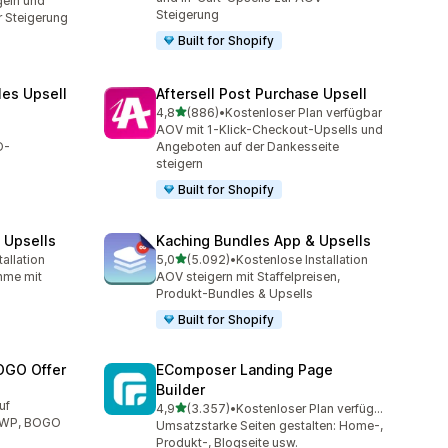
eln und
Steigerung
 Steigerung
Built for Shopify
les Upsell
Aftersell Post Purchase Upsell
von 5 Sternen
4,8
(886)
•
Kostenloser Plan verfügbar
t
886 Rezensionen insgesamt
AOV mit 1-Klick-Checkout-Upsells und
O-
Angeboten auf der Dankesseite
steigern
Built for Shopify
 Upsells
Kaching Bundles App & Upsells
von 5 Sternen
allation
5,0
(5.092)
•
Kostenlose Installation
mt
5092 Rezensionen insgesamt
hme mit
AOV steigern mit Staffelpreisen,
Produkt-Bundles & Upsells
Built for Shopify
OGO Offer
EComposer Landing Page
Builder
mt
uf
von 5 Sternen
4,9
(3.357)
•
Kostenloser Plan verfügbar
3357 Rezensionen insgesamt
 GWP, BOGO
Umsatzstarke Seiten gestalten: Home-,
Produkt-, Blogseite usw.