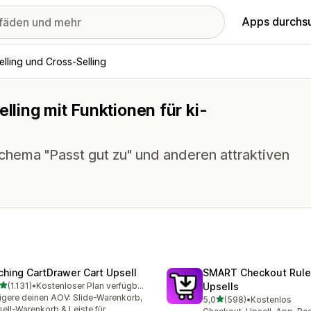
Apps durchs
lling und Cross-Selling
lling mit Funktionen für ki-
hema "Passt gut zu" und anderen attraktiven
ching CartDrawer Cart Upsell
SMART Checkout Rule
von 5 Sternen
(1.131)
•
Kostenloser Plan verfügbar
Upsells
1 Rezensionen insgesamt
igere deinen AOV: Slide-Warenkorb,
von 5 Sternen
5,0
(598)
•
Kostenlos
598 Rezensionen insgesa
ell-Warenkorb & Leiste für