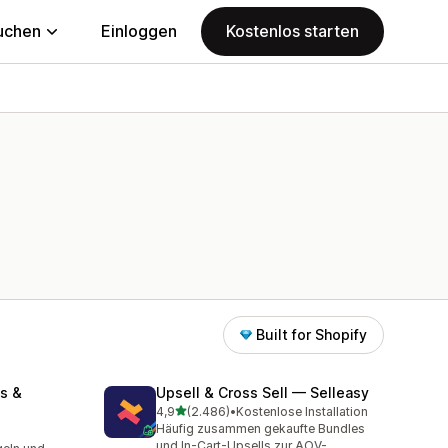
uchen
Einloggen
Kostenlos starten
Built for Shopify
s &
Upsell & Cross Sell — Selleasy
von 5 Sternen
4,9
(2.486)
•
Kostenlose Installation
2486 Rezensionen insgesamt
Häufig zusammen gekaufte Bundles
mt
und In-Cart-Upsells zur AOV-