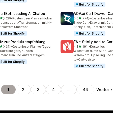
Built for Shopify
Built for Shopify
artBot: Leading AI Chatbot
AOV.ai Cart Drawer Car
von 5 Sternen
von 5 Sternen
(428)
•
Kostenloser Plan verfügbar
5,0
(774)
•
Kostenlose Inst
 Rezensionen insgesamt
774 Rezensionen insgesa
densupport-Transformation mit KI-
Slide-Cart-Drawer mit Cart
teuertem Smartbot
Sticky-Cart, kostenlosem 
Built for Shopify
Built for Shopify
iz zur Produktempfehlung
EA • Sticky Add to Car
von 5 Sternen
von 5 Sternen
(431)
•
Kostenloser Plan verfügbar
4,8
(191)
•
Kostenlos
 Rezensionen insgesamt
191 Rezensionen insgesam
käufe steigern, Kunden
Wachstum durch Slide-Car
mentieren und Anzahl steigern
Warenkorb-Upselling und 
to-Cart-Leiste
Built for Shopify
Built for Shopify
Weiter
1
2
3
4
…
44