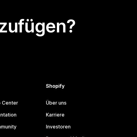
nzufügen?
Shopify
p Center
Über uns
ntation
Karriere
mmunity
Investoren