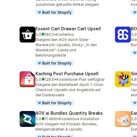
zusammen gekaufte Artikel steigern
kos
Built for Shopify
Essent Cart Drawer Cart Upsell
BO
von 5 Sternen
5,0
(801)
•
Kostenlos
5,0
801 Rezensionen insgesamt
404
Steigere den AOV durch Slide-
Ste
Warenkorb-Upsells, Sticky-„In den
Bun
Warenkorb“-Leiste und
Belohnungsleiste
Built for Shopify
Kaching Post Purchase Upsell
Si
von 5 Sternen
5,0
(283)
•
Kostenloser Plan verfügbar
4,8
283 Rezensionen insgesamt
737
Steigere den Bestellwert durch 1-Click-
Pr
Checkout-Upsells und Angebote auf
Ups
der Dankesseite
ers
Built for Shopify
AOV.ai Bundles Quantity Breaks
Ea
von 5 Sternen
5,0
(1.499)
•
Kostenlose Installation
5,0
1499 Rezensionen insgesamt
263
AOV steigern mit Produkt-Bundles,
Mi
Mengenrabatten & Upsells
Ers