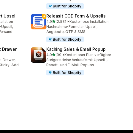
Built for Shopify
t Upsell
Releasit COD Form & Upsells
von 5 Sternen
allation
4,9
(2.531)
•
Kostenlose Installation
mt
2531 Rezensionen insgesamt
-Upsell,
Nachnahme-Formular: Upsell,
Versand
Angebote, OTP & SMS
Built for Shopify
t Drawer
Kaching Sales & Email Popup
von 5 Sternen
4,9
(99)
•
Kostenloser Plan verfügbar
t
99 Rezensionen insgesamt
t-Drawer,
Steigere deine Verkäufe mit Upsell-,
Sticky-Add-
Rabatt- und E-Mail-Popups
Built for Shopify