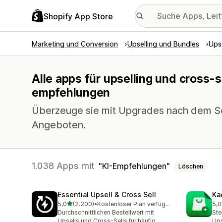
Shopify App Store
Marketing und Conversion
Upselling und Bundles
Upse
Alle apps für upselling und cross-se
empfehlungen
Überzeuge sie mit Upgrades nach dem Sc
Angeboten.
1.038 Apps mit
KI-Empfehlungen
Löschen
Essential Upsell & Cross Sell
Ka
von 5 Sternen
5,0
(2.200)
•
Kostenloser Plan verfügbar
5,0
2200 Rezensionen insgesamt
113
Durchschnittlichen Bestellwert mit
Ste
Upsells und Cross-Sells für häufig
Ups