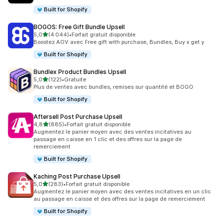
Built for Shopify
BOGOS: Free Gift Bundle Upsell
étoile(s) sur 5
5,0
(4 044)
•
Forfait gratuit disponible
4044 avis au total
Boostez AOV avec Free gift with purchase, Bundles, Buy x get y
Built for Shopify
Bundlex Product Bundles Upsell
étoile(s) sur 5
5,0
(122)
•
Gratuite
122 avis au total
Plus de ventes avec bundles, remises sur quantité et BOGO
Built for Shopify
Aftersell Post Purchase Upsell
étoile(s) sur 5
4,8
(885)
•
Forfait gratuit disponible
885 avis au total
Augmentez le panier moyen avec des ventes incitatives au
passage en caisse en 1 clic et des offres sur la page de
remerciement
Built for Shopify
Kaching Post Purchase Upsell
étoile(s) sur 5
5,0
(283)
•
Forfait gratuit disponible
283 avis au total
Augmentez le panier moyen avec des ventes incitatives en un clic
au passage en caisse et des offres sur la page de remerciement
Built for Shopify