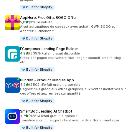
Built for Shopify
AppHero: Free Gifts BOGO Offer
étoile(s) sur 5
5,0
(326)
•
Gratuite
326 avis au total
Ajout automatique de cadeaux avec achat : GWP, BOGO et
Achetez X, obtenez Y
Built for Shopify
EComposer Landing Page Builder
étoile(s) sur 5
4,9
(3 357)
•
Forfait gratuit disponible
3357 avis au total
Créez des pages pour vendre plus : page d’accueil, produit, blog,
etc.
Built for Shopify
Bundler ‑ Product Bundles App
étoile(s) sur 5
4,9
(2 502)
•
Forfait gratuit disponible
2502 avis au total
Gagnez plus grâce aux offres groupées, aux ventes incitatives sur
ces offres et aux remises sur quantité
Built for Shopify
SmartBot: Leading AI Chatbot
étoile(s) sur 5
4,7
(428)
•
Forfait gratuit disponible
428 avis au total
Transformation du support client avec le Smartbot alimenté par
Built for Shopify