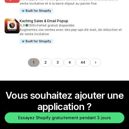
vente incitative et à la barre d’ajout au panier fixe
Built for Shopify
Kaching Sales & Email Popup
étoile(s) sur 5
4,9
(99)
•
Forfait gratuit disponible
99 avis au total
Augmentez vos ventes avec des pop-ups d’e-mail, de réduction et
de vente incitative
Built for Shopify
1
2
3
4
44
Vous souhaitez ajouter une
application ?
Essayez Shopify gratuitement pendant 3 jours