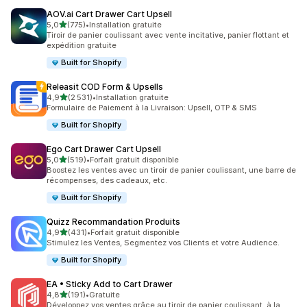
AOV.ai Cart Drawer Cart Upsell
étoile(s) sur 5
5,0
(775)
•
Installation gratuite
775 avis au total
Tiroir de panier coulissant avec vente incitative, panier flottant et
expédition gratuite
Built for Shopify
Releasit COD Form & Upsells
étoile(s) sur 5
4,9
(2 531)
•
Installation gratuite
2531 avis au total
Formulaire de Paiement à la Livraison: Upsell, OTP & SMS
Built for Shopify
Ego Cart Drawer Cart Upsell
étoile(s) sur 5
5,0
(519)
•
Forfait gratuit disponible
519 avis au total
Boostez les ventes avec un tiroir de panier coulissant, une barre de
récompenses, des cadeaux, etc.
Built for Shopify
Quizz Recommandation Produits
étoile(s) sur 5
4,9
(431)
•
Forfait gratuit disponible
431 avis au total
Stimulez les Ventes, Segmentez vos Clients et votre Audience.
Built for Shopify
EA • Sticky Add to Cart Drawer
étoile(s) sur 5
4,8
(191)
•
Gratuite
191 avis au total
Développez vos ventes grâce au tiroir de panier coulissant, à la