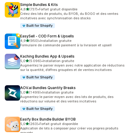
Simple Bundles & Kits
étoile(s) sur 5
4,8
(737)
•
Forfait gratuit disponible
737 avis au total
Créez des lots de produits, du BYOB, du BOGO et des ventes
incitatives avec synchronisation des stocks
Built for Shopify
EasySell ‑ COD Form & Upsells
étoile(s) sur 5
4,9
(950)
•
Installation gratuite
950 avis au total
Formulaire de commande paiement à la livraison et upsell
Kaching Bundles App & Upsells
étoile(s) sur 5
5,0
(5 096)
•
Installation gratuite
5096 avis au total
Augmentez le panier moyen avec notre application de réductions
sur la quantité, d’offres groupées et de ventes incitatives
Built for Shopify
AOV.ai Bundles Quantity Breaks
étoile(s) sur 5
5,0
(1 499)
•
Installation gratuite
1499 avis au total
Augmentez le panier moyen avec des lots de produits, des
réductions sur volume et des ventes incitatives
Built for Shopify
Easify Box Bundle Builder BYOB
étoile(s) sur 5
5,0
(263)
•
Forfait gratuit disponible
263 avis au total
Application de lots à composer pour créer vos propres produits
groupés