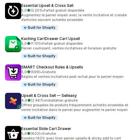
Essential Upsell & Cross Sell
étoile(s) sur 5
5,0
(2 201)
•
Forfait gratuit disponible
2201 avis au total
Augmentez le panier moyen avec la vente incitative et croisée
d’articles souvent achetés ensemble
Built for Shopify
Kaching CartDrawer Cart Upsell
étoile(s) sur 5
5,0
(1 131)
•
Forfait gratuit disponible
1131 avis au total
Panier coulissant, ventes incitatives et livraison gratuite
Built for Shopify
SMART Checkout Rules & Upsells
étoile(s) sur 5
5,0
(599)
•
Gratuite
599 avis au total
Règles et ventes incitatives post-achat pour le panier moyen
Built for Shopify
Upsell & Cross Sell — Selleasy
étoile(s) sur 5
4,9
(2 487)
•
Installation gratuite
2487 avis au total
Offres groupées de produits fréquemment achetés ensemble et
vente incitative dans le panier pour augmenter le panier moyen
Built for Shopify
Essential Slide Cart Drawer
étoile(s) sur 5
5,0
(802)
•
Gratuite
802 avis au total
Boostez l'AOV avec tiroir panier upsells & sticky add to cart