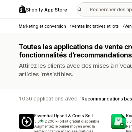
Shopify App Store
Marketing et conversion
Ventes incitatives et lots
Vent
Toutes les applications de vente cr
fonctionnalités d'recommandations 
Attirez les clients avec des mises à nive
articles irrésistibles.
1 036 applications avec
Recommandations basée
Essential Upsell & Cross Sell
Ka
étoile(s) sur 5
5,0
(2 200)
•
Forfait gratuit disponible
5,0
2200 avis au total
112
Augmentez le panier moyen avec la
Pan
vente incitative et croisée d’articles
liv