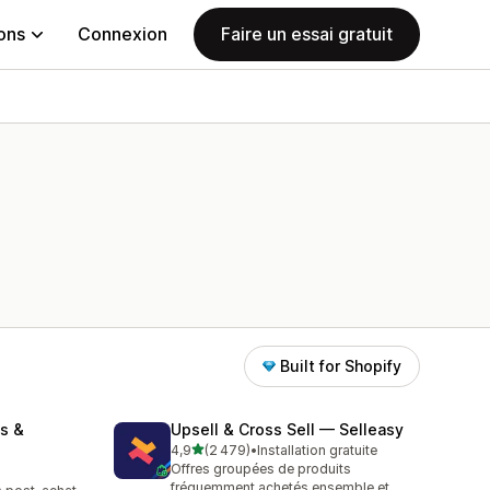
ions
Connexion
Faire un essai gratuit
Built for Shopify
s &
Upsell & Cross Sell — Selleasy
étoile(s) sur 5
4,9
(2 479)
•
Installation gratuite
2479 avis au total
Offres groupées de produits
fréquemment achetés ensemble et