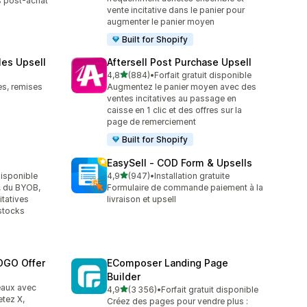
es post-achat
vente incitative dans le panier pour
augmenter le panier moyen
Built for Shopify
les Upsell
Aftersell Post Purchase Upsell
étoile(s) sur 5
4,8
(884)
•
Forfait gratuit disponible
884 avis au total
es, remises
Augmentez le panier moyen avec des
ventes incitatives au passage en
caisse en 1 clic et des offres sur la
page de remerciement
Built for Shopify
EasySell ‑ COD Form & Upsells
étoile(s) sur 5
 disponible
4,9
(947)
•
Installation gratuite
947 avis au total
, du BYOB,
Formulaire de commande paiement à la
tatives
livraison et upsell
stocks
OGO Offer
EComposer Landing Page
Builder
eaux avec
étoile(s) sur 5
4,9
(3 356)
•
Forfait gratuit disponible
3356 avis au total
tez X,
Créez des pages pour vendre plus :