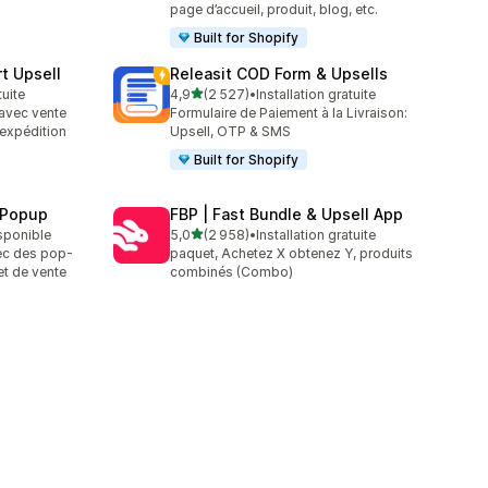
page d’accueil, produit, blog, etc.
Built for Shopify
t Upsell
Releasit COD Form & Upsells
étoile(s) sur 5
tuite
4,9
(2 527)
•
Installation gratuite
2527 avis au total
 avec vente
Formulaire de Paiement à la Livraison:
t expédition
Upsell, OTP & SMS
Built for Shopify
 Popup
FBP | Fast Bundle & Upsell App
étoile(s) sur 5
isponible
5,0
(2 958)
•
Installation gratuite
2958 avis au total
ec des pop-
paquet, Achetez X obtenez Y, produits
et de vente
combinés (Combo)