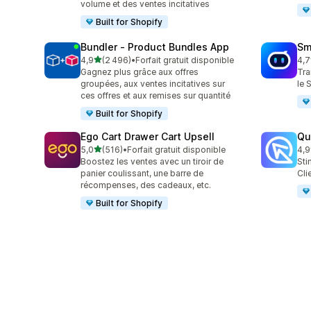
volume et des ventes incitatives
Built for Shopify
Bundler ‑ Product Bundles App
Sm
étoile(s) sur 5
4,9
(2 496)
•
Forfait gratuit disponible
4,7
2496 avis au total
427
Gagnez plus grâce aux offres
Tra
groupées, aux ventes incitatives sur
le 
ces offres et aux remises sur quantité
Built for Shopify
Ego Cart Drawer Cart Upsell
Qu
étoile(s) sur 5
5,0
(516)
•
Forfait gratuit disponible
4,9
516 avis au total
430
Boostez les ventes avec un tiroir de
Sti
panier coulissant, une barre de
Cli
récompenses, des cadeaux, etc.
Built for Shopify