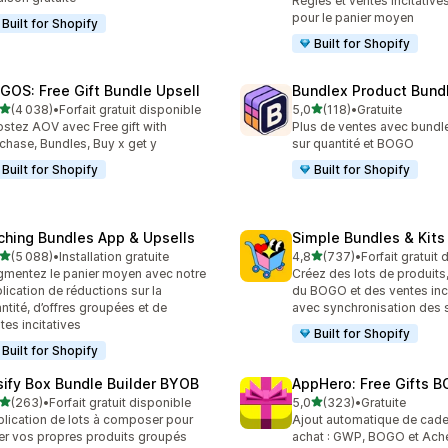
Règles et ventes incitativ
pour le panier moyen
Built for Shopify
Built for Shopify
GOS: Free Gift Bundle Upsell
Bundlex Product Bund
étoile(s) sur 5
étoile(s) sur 5
(4 038)
•
Forfait gratuit disponible
5,0
(118)
•
Gratuite
8 avis au total
118 avis au total
stez AOV avec Free gift with
Plus de ventes avec bundl
chase, Bundles, Buy x get y
sur quantité et BOGO
Built for Shopify
Built for Shopify
ching Bundles App & Upsells
Simple Bundles & Kits
étoile(s) sur 5
étoile(s) sur 5
(5 088)
•
Installation gratuite
4,8
(737)
•
Forfait gratuit
8 avis au total
737 avis au total
mentez le panier moyen avec notre
Créez des lots de produits
lication de réductions sur la
du BOGO et des ventes inci
ntité, d’offres groupées et de
avec synchronisation des 
tes incitatives
Built for Shopify
Built for Shopify
sify Box Bundle Builder BYOB
AppHero: Free Gifts B
étoile(s) sur 5
étoile(s) sur 5
(263)
•
Forfait gratuit disponible
5,0
(323)
•
Gratuite
 avis au total
323 avis au total
lication de lots à composer pour
Ajout automatique de cad
er vos propres produits groupés
achat : GWP, BOGO et Ache