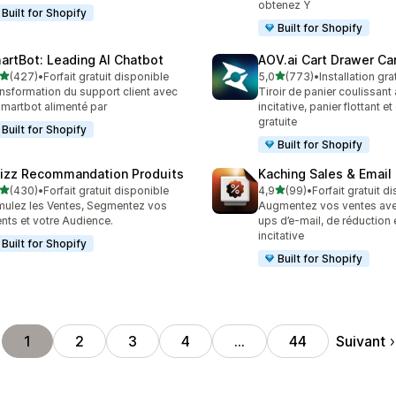
obtenez Y
Built for Shopify
Built for Shopify
artBot: Leading AI Chatbot
AOV.ai Cart Drawer Car
étoile(s) sur 5
étoile(s) sur 5
(427)
•
Forfait gratuit disponible
5,0
(773)
•
Installation gra
 avis au total
773 avis au total
nsformation du support client avec
Tiroir de panier coulissant
Smartbot alimenté par
incitative, panier flottant e
gratuite
Built for Shopify
Built for Shopify
izz Recommandation Produits
Kaching Sales & Email
étoile(s) sur 5
étoile(s) sur 5
(430)
•
Forfait gratuit disponible
4,9
(99)
•
Forfait gratuit d
 avis au total
99 avis au total
mulez les Ventes, Segmentez vos
Augmentez vos ventes av
ents et votre Audience.
ups d’e-mail, de réduction 
incitative
Built for Shopify
Built for Shopify
Suivant
1
2
3
4
…
44