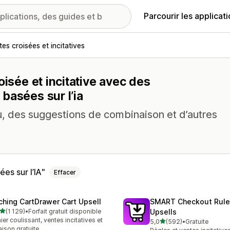
Parcourir les applicat
es croisées et incitatives
oisée et incitative avec des
basées sur l’ia
au, des suggestions de combinaison et d’autres
s sur l’IA
Effacer
ching CartDrawer Cart Upsell
SMART Checkout Rule
étoile(s) sur 5
(1 129)
•
Forfait gratuit disponible
Upsells
9 avis au total
ier coulissant, ventes incitatives et
étoile(s) sur 5
5,0
(592)
•
Gratuite
592 avis au total
raison gratuite