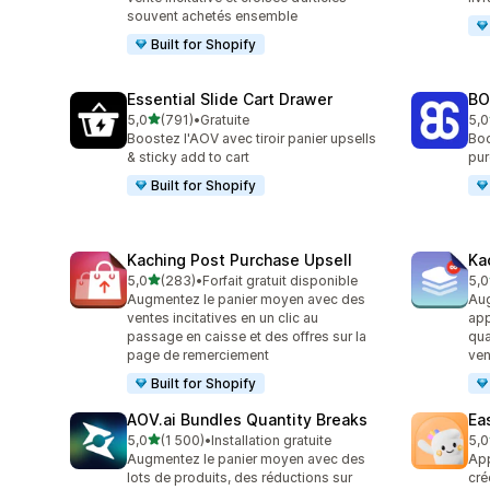
souvent achetés ensemble
Built for Shopify
Essential Slide Cart Drawer
BO
étoile(s) sur 5
5,0
(791)
•
Gratuite
5,0
791 avis au total
403
Boostez l'AOV avec tiroir panier upsells
Boo
& sticky add to cart
pur
Built for Shopify
Kaching Post Purchase Upsell
Ka
étoile(s) sur 5
5,0
(283)
•
Forfait gratuit disponible
5,0
283 avis au total
508
Augmentez le panier moyen avec des
Aug
ventes incitatives en un clic au
app
passage en caisse et des offres sur la
qua
page de remerciement
ven
Built for Shopify
AOV.ai Bundles Quantity Breaks
Ea
étoile(s) sur 5
5,0
(1 500)
•
Installation gratuite
5,0
1500 avis au total
263
Augmentez le panier moyen avec des
App
lots de produits, des réductions sur
cré