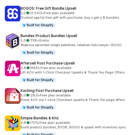
BOGOS: Free Gift Bundle Upsell
na 5 gwiazdek
5,0
(4 042)
•
Free plan available
Łączna liczba recenzji: 4042
Trusted app for free gift with purchase, buy x get y & bundles
Built for Shopify
Bundlex Product Bundles Upsell
na 5 gwiazdek
5,0
(119)
•
Gratis
Łączna liczba recenzji: 119
Większa sprzedaż dzięki pakietom, rabatom ilościowym i BOGO
Built for Shopify
Aftersell Post Purchase Upsell
na 5 gwiazdek
4,8
(885)
•
Free plan available
Łączna liczba recenzji: 885
Lift AOV with 1-Click Checkout Upsells & Thank You Page Offers
Built for Shopify
Kaching Post Purchase Upsell
na 5 gwiazdek
5,0
(283)
•
Free plan available
Łączna liczba recenzji: 283
Boost AOV via 1-click Checkout upsells & Thank You page offers
Built for Shopify
Simple Bundles & Kits
na 5 gwiazdek
4,8
(737)
•
Free plan available
Łączna liczba recenzji: 737
Build product bundles, BYOB, BOGO & upsell with inventory sync
Built for Shopify