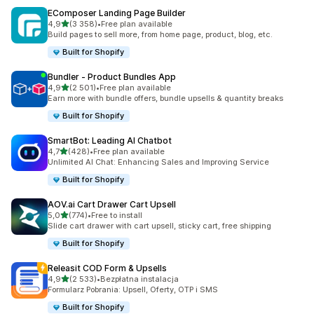
EComposer Landing Page Builder
na 5 gwiazdek
4,9
(3 358)
•
Free plan available
Łączna liczba recenzji: 3358
Build pages to sell more, from home page, product, blog, etc.
Built for Shopify
Bundler ‑ Product Bundles App
na 5 gwiazdek
4,9
(2 501)
•
Free plan available
Łączna liczba recenzji: 2501
Earn more with bundle offers, bundle upsells & quantity breaks
Built for Shopify
SmartBot: Leading AI Chatbot
na 5 gwiazdek
4,7
(428)
•
Free plan available
Łączna liczba recenzji: 428
Unlimited AI Chat: Enhancing Sales and Improving Service
Built for Shopify
AOV.ai Cart Drawer Cart Upsell
na 5 gwiazdek
5,0
(774)
•
Free to install
Łączna liczba recenzji: 774
Slide cart drawer with cart upsell, sticky cart, free shipping
Built for Shopify
Releasit COD Form & Upsells
na 5 gwiazdek
4,9
(2 533)
•
Bezpłatna instalacja
Łączna liczba recenzji: 2533
Formularz Pobrania: Upsell, Oferty, OTP i SMS
Built for Shopify