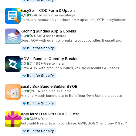
EasySell ‑ COD Form & Upsells
na 5 gwiazdek
4,9
(946)
•
Bezpłatna instalacja
Łączna liczba recenzji: 946
Formularz zamówień za pobraniem z upsellami, OTP i antyfałszem
Kaching Bundles App & Upsells
na 5 gwiazdek
5,0
(5 088)
•
Free to install
Łączna liczba recenzji: 5088
Boost AOV with quantity breaks, product bundles & upsell app
Built for Shopify
AOV.ai Bundles Quantity Breaks
na 5 gwiazdek
5,0
(1 498)
•
Free to install
Łączna liczba recenzji: 1498
Grow AOV with product bundles, volume discounts & upsells
Built for Shopify
Easify Box Bundle Builder BYOB
na 5 gwiazdek
5,0
(263)
•
Free plan available
Łączna liczba recenzji: 263
Mix and Match bundle app to Build Your Own Bundle products
Built for Shopify
AppHero: Free Gifts BOGO Offer
na 5 gwiazdek
5,0
(326)
•
Free
Łączna liczba recenzji: 326
Auto-add free gifts with purchase: GWP, BOGO, and Buy X Get Y
Built for Shopify