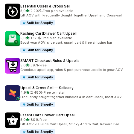
Essential Upsell & Cross Sell
na 5 gwiazdek
5,0
(2 202)
•
Free plan available
Łączna liczba recenzji: 2202
Lift AOV with Frequently Bought Together Upsell and Cross-sell
Built for Shopify
Kaching CartDrawer Cart Upsell
na 5 gwiazdek
5,0
(1 129)
•
Free plan available
Łączna liczba recenzji: 1129
Boost your AOV: slide cart, upsell cart & free shipping bar
Built for Shopify
SMART Checkout Rules & Upsells
na 5 gwiazdek
5,0
(597)
•
Free
Łączna liczba recenzji: 597
Checkout upsell app, rules & post purchase upsells to grow AOV
Built for Shopify
Upsell & Cross Sell — Selleasy
na 5 gwiazdek
4,9
(2 480)
•
Free to install
Łączna liczba recenzji: 2480
Frequently bought together bundles & in cart upsell, boost AOV
Built for Shopify
Essent Cart Drawer Cart Upsell
na 5 gwiazdek
5,0
(801)
•
Free
Łączna liczba recenzji: 801
Lift AOV via Slide Cart Upsell, Sticky Add to Cart, Reward Bar
Built for Shopify