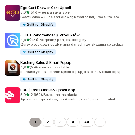
Ego Cart Drawer Cart Upsell
na 5 gwiazdek
5,0
(517)
•
Free plan available
Łączna liczba recenzji: 517
Boost Sales w Slide cart drawer, Rewards bar, Free Gifts, etc
Built for Shopify
Quiz z Rekomendacją Produktów
na 5 gwiazdek
4,9
(431)
•
Bezpłatny plan jest dostępny
Łączna liczba recenzji: 431
Quizy produktowe do zbierania danych i zwiększania sprzedaży
Built for Shopify
Kaching Sales & Email Popup
na 5 gwiazdek
4,9
(99)
•
Free plan available
Łączna liczba recenzji: 99
Increase your sales with upsell pop up, discount & email popup
Built for Shopify
FBP | Fast Bundle & Upsell App
na 5 gwiazdek
5,0
(2 962)
•
Bezpłatna instalacja
Łączna liczba recenzji: 2962
Aplikacja dosprzedaży, mix & match, 2 za 1, prezent i rabat
1
2
3
4
44