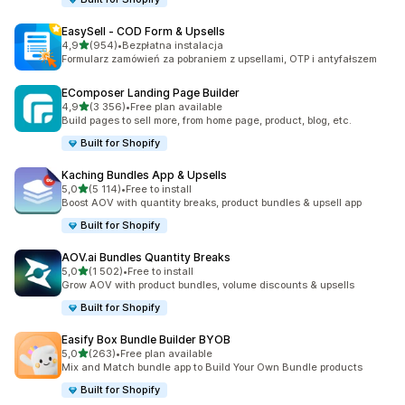
EasySell ‑ COD Form & Upsells
na 5 gwiazdek
4,9
(954)
•
Bezpłatna instalacja
Łączna liczba recenzji: 954
Formularz zamówień za pobraniem z upsellami, OTP i antyfałszem
EComposer Landing Page Builder
na 5 gwiazdek
4,9
(3 356)
•
Free plan available
Łączna liczba recenzji: 3356
Build pages to sell more, from home page, product, blog, etc.
Built for Shopify
Kaching Bundles App & Upsells
na 5 gwiazdek
5,0
(5 114)
•
Free to install
Łączna liczba recenzji: 5114
Boost AOV with quantity breaks, product bundles & upsell app
Built for Shopify
AOV.ai Bundles Quantity Breaks
na 5 gwiazdek
5,0
(1 502)
•
Free to install
Łączna liczba recenzji: 1502
Grow AOV with product bundles, volume discounts & upsells
Built for Shopify
Easify Box Bundle Builder BYOB
na 5 gwiazdek
5,0
(263)
•
Free plan available
Łączna liczba recenzji: 263
Mix and Match bundle app to Build Your Own Bundle products
Built for Shopify