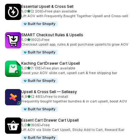
Essential Upsell & Cross Sell
na 5 gwiazdek
5,0
(2 206)
•
Free plan available
Łączna liczba recenzji: 2206
Lift AOV with Frequently Bought Together Upsell and Cross-sell
Built for Shopify
SMART Checkout Rules & Upsells
na 5 gwiazdek
5,0
(602)
•
Free
Łączna liczba recenzji: 602
Checkout upsell app, rules & post purchase upsells to grow AOV
Built for Shopify
Kaching CartDrawer Cart Upsell
na 5 gwiazdek
5,0
(1 138)
•
Free plan available
Łączna liczba recenzji: 1138
Boost your AOV: slide cart, upsell cart & free shipping bar
Built for Shopify
Upsell & Cross Sell — Selleasy
na 5 gwiazdek
4,9
(2 485)
•
Free to install
Łączna liczba recenzji: 2485
Frequently bought together bundles & in cart upsell, boost AOV
Built for Shopify
Essent Cart Drawer Cart Upsell
na 5 gwiazdek
5,0
(806)
•
Free
Łączna liczba recenzji: 806
Lift AOV via Slide Cart Upsell, Sticky Add to Cart, Reward Bar
Built for Shopify