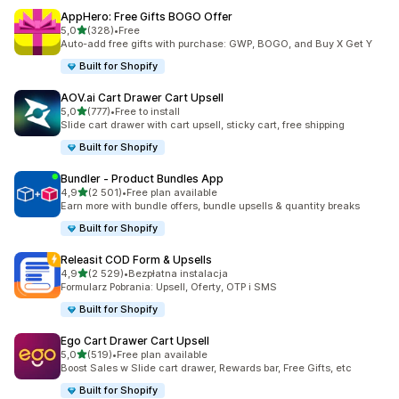
AppHero: Free Gifts BOGO Offer
na 5 gwiazdek
5,0
(328)
•
Free
Łączna liczba recenzji: 328
Auto-add free gifts with purchase: GWP, BOGO, and Buy X Get Y
Built for Shopify
AOV.ai Cart Drawer Cart Upsell
na 5 gwiazdek
5,0
(777)
•
Free to install
Łączna liczba recenzji: 777
Slide cart drawer with cart upsell, sticky cart, free shipping
Built for Shopify
Bundler ‑ Product Bundles App
na 5 gwiazdek
4,9
(2 501)
•
Free plan available
Łączna liczba recenzji: 2501
Earn more with bundle offers, bundle upsells & quantity breaks
Built for Shopify
Releasit COD Form & Upsells
na 5 gwiazdek
4,9
(2 529)
•
Bezpłatna instalacja
Łączna liczba recenzji: 2529
Formularz Pobrania: Upsell, Oferty, OTP i SMS
Built for Shopify
Ego Cart Drawer Cart Upsell
na 5 gwiazdek
5,0
(519)
•
Free plan available
Łączna liczba recenzji: 519
Boost Sales w Slide cart drawer, Rewards bar, Free Gifts, etc
Built for Shopify