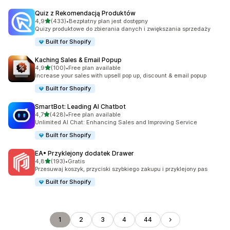
Quiz z Rekomendacją Produktów
na 5 gwiazdek
4,9
(433)
•
Bezpłatny plan jest dostępny
Łączna liczba recenzji: 433
Quizy produktowe do zbierania danych i zwiększania sprzedaży
Built for Shopify
Kaching Sales & Email Popup
na 5 gwiazdek
4,9
(100)
•
Free plan available
Łączna liczba recenzji: 100
Increase your sales with upsell pop up, discount & email popup
Built for Shopify
SmartBot: Leading AI Chatbot
na 5 gwiazdek
4,7
(428)
•
Free plan available
Łączna liczba recenzji: 428
Unlimited AI Chat: Enhancing Sales and Improving Service
Built for Shopify
EA• Przyklejony dodatek Drawer
na 5 gwiazdek
4,8
(193)
•
Gratis
Łączna liczba recenzji: 193
Przesuwaj koszyk, przyciski szybkiego zakupu i przyklejony pas
Built for Shopify
1
2
3
4
44