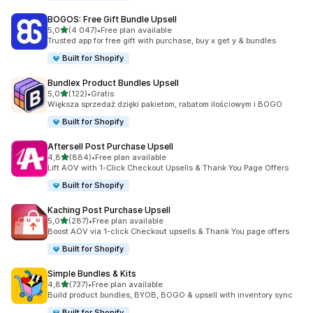
BOGOS: Free Gift Bundle Upsell
na 5 gwiazdek
5,0
(4 047)
•
Free plan available
Łączna liczba recenzji: 4047
Trusted app for free gift with purchase, buy x get y & bundles
Built for Shopify
Bundlex Product Bundles Upsell
na 5 gwiazdek
5,0
(122)
•
Gratis
Łączna liczba recenzji: 122
Większa sprzedaż dzięki pakietom, rabatom ilościowym i BOGO
Built for Shopify
Aftersell Post Purchase Upsell
na 5 gwiazdek
4,8
(884)
•
Free plan available
Łączna liczba recenzji: 884
Lift AOV with 1-Click Checkout Upsells & Thank You Page Offers
Built for Shopify
Kaching Post Purchase Upsell
na 5 gwiazdek
5,0
(287)
•
Free plan available
Łączna liczba recenzji: 287
Boost AOV via 1-click Checkout upsells & Thank You page offers
Built for Shopify
Simple Bundles & Kits
na 5 gwiazdek
4,8
(737)
•
Free plan available
Łączna liczba recenzji: 737
Build product bundles, BYOB, BOGO & upsell with inventory sync
Built for Shopify