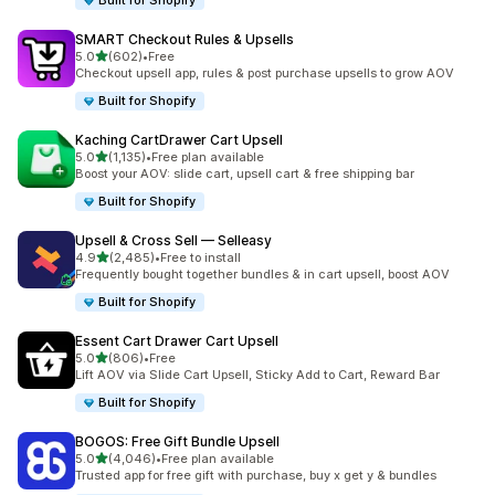
Built for Shopify
SMART Checkout Rules & Upsells
เต็ม 5 ดาว
5.0
(602)
•
Free
ทั้งหมด 602 รีวิว
Checkout upsell app, rules & post purchase upsells to grow AOV
Built for Shopify
Kaching CartDrawer Cart Upsell
เต็ม 5 ดาว
5.0
(1,135)
•
Free plan available
ทั้งหมด 1135 รีวิว
Boost your AOV: slide cart, upsell cart & free shipping bar
Built for Shopify
Upsell & Cross Sell — Selleasy
เต็ม 5 ดาว
4.9
(2,485)
•
Free to install
ทั้งหมด 2485 รีวิว
Frequently bought together bundles & in cart upsell, boost AOV
Built for Shopify
Essent Cart Drawer Cart Upsell
เต็ม 5 ดาว
5.0
(806)
•
Free
ทั้งหมด 806 รีวิว
Lift AOV via Slide Cart Upsell, Sticky Add to Cart, Reward Bar
Built for Shopify
BOGOS: Free Gift Bundle Upsell
เต็ม 5 ดาว
5.0
(4,046)
•
Free plan available
ทั้งหมด 4046 รีวิว
Trusted app for free gift with purchase, buy x get y & bundles