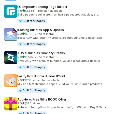
EComposer Landing Page Builder
เต็ม 5 ดาว
4.9
(3,356)
•
Free plan available
ทั้งหมด 3356 รีวิว
Build pages to sell more, from home page, product, blog, etc.
Built for Shopify
Kaching Bundles App & Upsells
เต็ม 5 ดาว
5.0
(5,109)
•
Free to install
ทั้งหมด 5109 รีวิว
Boost AOV with quantity breaks, product bundles & upsell app
Built for Shopify
AOV.ai Bundles Quantity Breaks
เต็ม 5 ดาว
5.0
(1,502)
•
Free to install
ทั้งหมด 1502 รีวิว
Grow AOV with product bundles, volume discounts & upsells
Built for Shopify
Easify Box Bundle Builder BYOB
เต็ม 5 ดาว
5.0
(263)
•
Free plan available
ทั้งหมด 263 รีวิว
Mix and Match bundle app to Build Your Own Bundle products
Built for Shopify
AppHero: Free Gifts BOGO Offer
เต็ม 5 ดาว
5.0
(328)
•
Free
ทั้งหมด 328 รีวิว
Auto-add free gifts with purchase: GWP, BOGO, and Buy X Get Y
Built for Shopify