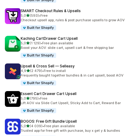
Built for Shopify
SMART Checkout Rules & Upsells
z 5 hvězd
5,0
(593)
•
Free
Celkový počet recenzí: 593
Checkout upsell app, rules & post purchase upsells to grow AOV
Built for Shopify
Kaching CartDrawer Cart Upsell
z 5 hvězd
5,0
(1 129)
•
Free plan available
Celkový počet recenzí: 1129
Boost your AOV: slide cart, upsell cart & free shipping bar
Built for Shopify
Upsell & Cross Sell — Selleasy
z 5 hvězd
4,9
(2 479)
•
Free to install
Celkový počet recenzí: 2479
Frequently bought together bundles & in cart upsell, boost AOV
Built for Shopify
Essent Cart Drawer Cart Upsell
z 5 hvězd
5,0
(795)
•
Free
Celkový počet recenzí: 795
Lift AOV via Slide Cart Upsell, Sticky Add to Cart, Reward Bar
Built for Shopify
BOGOS: Free Gift Bundle Upsell
z 5 hvězd
5,0
(4 039)
•
Free plan available
Celkový počet recenzí: 4039
Trusted app for free gift with purchase, buy x get y & bundles