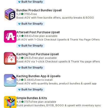
Built for Shopify
Bundlex Product Bundles Upsell
z 5 hvězd
5,0
(119)
•
Free
Celkový počet recenzí: 119
Boost AOV with free bundle offers, quantity breaks & BOGO
Built for Shopify
Aftersell Post Purchase Upsell
z 5 hvězd
4,8
(884)
•
Free plan available
Celkový počet recenzí: 884
Lift AOV with 1-Click Checkout Upsells & Thank You Page Offers
Built for Shopify
Kaching Post Purchase Upsell
z 5 hvězd
5,0
(283)
•
Free plan available
Celkový počet recenzí: 283
Boost AOV via 1-click Checkout upsells & Thank You page offers
Built for Shopify
Kaching Bundles App & Upsells
z 5 hvězd
5,0
(5 084)
•
Free to install
Celkový počet recenzí: 5084
Boost AOV with quantity breaks, product bundles & upsell app
Built for Shopify
Simple Bundles & Kits
z 5 hvězd
4,8
(737)
•
Free plan available
Celkový počet recenzí: 737
Build product bundles, BYOB, BOGO & upsell with inventory sync