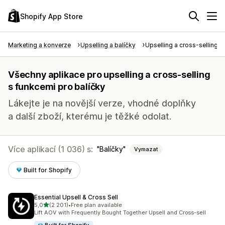
Shopify App Store
Marketing a konverze
Upselling a balíčky
Upselling a cross-selling
Všechny aplikace pro upselling a cross-selling
s funkcemi pro balíčky
Lákejte je na novější verze, vhodné doplňky
a další zboží, kterému je těžké odolat.
Více aplikací (1 036) s:
Balíčky
Vymazat
Built for Shopify
Essential Upsell & Cross Sell
z 5 hvězd
5,0
(2 201)
•
Free plan available
Celkový počet recenzí: 2201
Lift AOV with Frequently Bought Together Upsell and Cross-sell