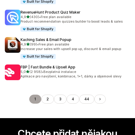
Built for Shopify
RevenueHunt Product Quiz Maker
z 5 hvězd
4,9
(430)
•
Free plan available
Celkový počet recenzí: 430
Product recommendation quizzes builder to boost leads & sales
Built for Shopify
Kaching Sales & Email Popup
z 5 hvězd
4,9
(99)
•
Free plan available
Celkový počet recenzí: 99
Increase your sales with upsell pop up, discount & email popup
Built for Shopify
FBP | Fast Bundle & Upsell App
z 5 hvězd
5,0
(2 958)
•
Bezplatná instalace
Celkový počet recenzí: 2958
Aplikace pro navýšení, kombinace, 1+1, dárky a objemové slevy
1
2
3
4
44
Chcete přidat nějakou