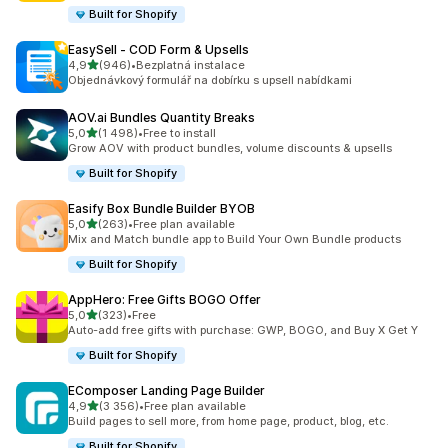
Built for Shopify
EasySell ‑ COD Form & Upsells
z 5 hvězd
4,9
(946)
•
Bezplatná instalace
Celkový počet recenzí: 946
Objednávkový formulář na dobírku s upsell nabídkami
AOV.ai Bundles Quantity Breaks
z 5 hvězd
5,0
(1 498)
•
Free to install
Celkový počet recenzí: 1498
Grow AOV with product bundles, volume discounts & upsells
Built for Shopify
Easify Box Bundle Builder BYOB
z 5 hvězd
5,0
(263)
•
Free plan available
Celkový počet recenzí: 263
Mix and Match bundle app to Build Your Own Bundle products
Built for Shopify
AppHero: Free Gifts BOGO Offer
z 5 hvězd
5,0
(323)
•
Free
Celkový počet recenzí: 323
Auto-add free gifts with purchase: GWP, BOGO, and Buy X Get Y
Built for Shopify
EComposer Landing Page Builder
z 5 hvězd
4,9
(3 356)
•
Free plan available
Celkový počet recenzí: 3356
Build pages to sell more, from home page, product, blog, etc.
Built for Shopify