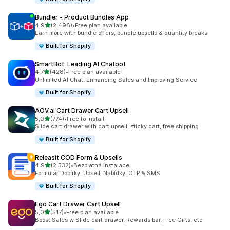
Bundler ‑ Product Bundles App
z 5 hvězd
4,9
(2 496)
•
Free plan available
Celkový počet recenzí: 2496
Earn more with bundle offers, bundle upsells & quantity breaks
Built for Shopify
SmartBot: Leading AI Chatbot
z 5 hvězd
4,7
(428)
•
Free plan available
Celkový počet recenzí: 428
Unlimited AI Chat: Enhancing Sales and Improving Service
Built for Shopify
AOV.ai Cart Drawer Cart Upsell
z 5 hvězd
5,0
(774)
•
Free to install
Celkový počet recenzí: 774
Slide cart drawer with cart upsell, sticky cart, free shipping
Built for Shopify
Releasit COD Form & Upsells
z 5 hvězd
4,9
(2 532)
•
Bezplatná instalace
Celkový počet recenzí: 2532
Formulář Dobírky: Upsell, Nabídky, OTP & SMS
Built for Shopify
Ego Cart Drawer Cart Upsell
z 5 hvězd
5,0
(517)
•
Free plan available
Celkový počet recenzí: 517
Boost Sales w Slide cart drawer, Rewards bar, Free Gifts, etc