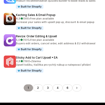
Product recommendation quizzes builder to boost leads & sales
Built for Shopify
Kaching Sales & Email Popup
z 5 hvězd
4,9
(99)
•
Free plan available
Celkový počet recenzí: 99
Increase your sales with upsell pop up, discount & email popup
Built for Shopify
Revize: Order Editing & Upsell
z 5 hvězd
5,0
(101)
•
Free plan available
Celkový počet recenzí: 101
Buyers edit orders, cancel order, edit address & EU withdrawal
Built for Shopify
Sticky Add to Cart Upsell • EA
z 5 hvězd
4,8
(190)
•
Zdarma
Celkový počet recenzí: 190
Upsell košíku, tlačítka pro rychlý nákup a nalepovací přidání
Built for Shopify
1
2
3
4
6