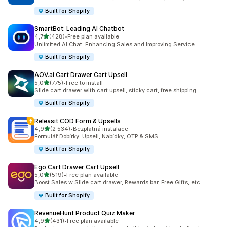
Built for Shopify
SmartBot: Leading AI Chatbot
z 5 hvězd
4,7
(428)
•
Free plan available
Celkový počet recenzí: 428
Unlimited AI Chat: Enhancing Sales and Improving Service
Built for Shopify
AOV.ai Cart Drawer Cart Upsell
z 5 hvězd
5,0
(775)
•
Free to install
Celkový počet recenzí: 775
Slide cart drawer with cart upsell, sticky cart, free shipping
Built for Shopify
Releasit COD Form & Upsells
z 5 hvězd
4,9
(2 534)
•
Bezplatná instalace
Celkový počet recenzí: 2534
Formulář Dobírky: Upsell, Nabídky, OTP & SMS
Built for Shopify
Ego Cart Drawer Cart Upsell
z 5 hvězd
5,0
(519)
•
Free plan available
Celkový počet recenzí: 519
Boost Sales w Slide cart drawer, Rewards bar, Free Gifts, etc
Built for Shopify
RevenueHunt Product Quiz Maker
z 5 hvězd
4,9
(431)
•
Free plan available
Celkový počet recenzí: 431