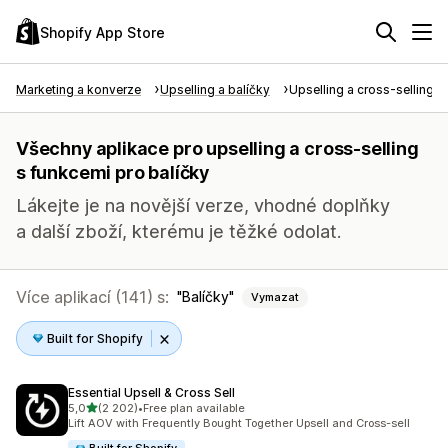
Shopify App Store
Marketing a konverze
Upselling a balíčky
Upselling a cross-selling
Všechny aplikace pro upselling a cross-selling
s funkcemi pro balíčky
Lákejte je na novější verze, vhodné doplňky
a další zboží, kterému je těžké odolat.
Více aplikací (141) s:
Balíčky
Vymazat
Built for Shopify
Essential Upsell & Cross Sell
z 5 hvězd
5,0
(2 202)
•
Free plan available
Celkový počet recenzí: 2202
Lift AOV with Frequently Bought Together Upsell and Cross-sell