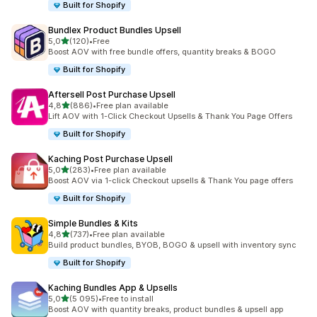
Built for Shopify
Bundlex Product Bundles Upsell
z 5 hvězd
5,0
(120)
•
Free
Celkový počet recenzí: 120
Boost AOV with free bundle offers, quantity breaks & BOGO
Built for Shopify
Aftersell Post Purchase Upsell
z 5 hvězd
4,8
(886)
•
Free plan available
Celkový počet recenzí: 886
Lift AOV with 1-Click Checkout Upsells & Thank You Page Offers
Built for Shopify
Kaching Post Purchase Upsell
z 5 hvězd
5,0
(283)
•
Free plan available
Celkový počet recenzí: 283
Boost AOV via 1-click Checkout upsells & Thank You page offers
Built for Shopify
Simple Bundles & Kits
z 5 hvězd
4,8
(737)
•
Free plan available
Celkový počet recenzí: 737
Build product bundles, BYOB, BOGO & upsell with inventory sync
Built for Shopify
Kaching Bundles App & Upsells
z 5 hvězd
5,0
(5 095)
•
Free to install
Celkový počet recenzí: 5095
Boost AOV with quantity breaks, product bundles & upsell app