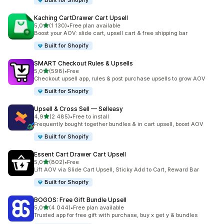
Built for Shopify
Kaching CartDrawer Cart Upsell
z 5 hvězd
5,0
(1 130)
•
Free plan available
Celkový počet recenzí: 1130
Boost your AOV: slide cart, upsell cart & free shipping bar
Built for Shopify
SMART Checkout Rules & Upsells
z 5 hvězd
5,0
(598)
•
Free
Celkový počet recenzí: 598
Checkout upsell app, rules & post purchase upsells to grow AOV
Built for Shopify
Upsell & Cross Sell — Selleasy
z 5 hvězd
4,9
(2 485)
•
Free to install
Celkový počet recenzí: 2485
Frequently bought together bundles & in cart upsell, boost AOV
Built for Shopify
Essent Cart Drawer Cart Upsell
z 5 hvězd
5,0
(802)
•
Free
Celkový počet recenzí: 802
Lift AOV via Slide Cart Upsell, Sticky Add to Cart, Reward Bar
Built for Shopify
BOGOS: Free Gift Bundle Upsell
z 5 hvězd
5,0
(4 044)
•
Free plan available
Celkový počet recenzí: 4044
Trusted app for free gift with purchase, buy x get y & bundles