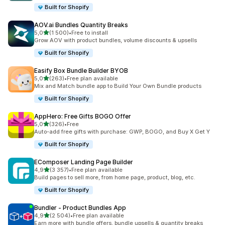
Built for Shopify
AOV.ai Bundles Quantity Breaks
z 5 hvězd
5,0
(1 500)
•
Free to install
Celkový počet recenzí: 1500
Grow AOV with product bundles, volume discounts & upsells
Built for Shopify
Easify Box Bundle Builder BYOB
z 5 hvězd
5,0
(263)
•
Free plan available
Celkový počet recenzí: 263
Mix and Match bundle app to Build Your Own Bundle products
Built for Shopify
AppHero: Free Gifts BOGO Offer
z 5 hvězd
5,0
(326)
•
Free
Celkový počet recenzí: 326
Auto-add free gifts with purchase: GWP, BOGO, and Buy X Get Y
Built for Shopify
EComposer Landing Page Builder
z 5 hvězd
4,9
(3 357)
•
Free plan available
Celkový počet recenzí: 3357
Build pages to sell more, from home page, product, blog, etc.
Built for Shopify
Bundler ‑ Product Bundles App
z 5 hvězd
4,9
(2 504)
•
Free plan available
Celkový počet recenzí: 2504
Earn more with bundle offers, bundle upsells & quantity breaks