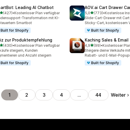
artBot: Leading AI Chatbot
AOV.ai Cart Drawer Car
von 5 Sternen
von 5 Sternen
(427)
•
Kostenloser Plan verfügbar
5,0
(773)
•
Kostenlose Inst
 Rezensionen insgesamt
773 Rezensionen insgesa
densupport-Transformation mit KI-
Slide-Cart-Drawer mit Cart
teuertem Smartbot
Sticky-Cart, kostenlosem 
Built for Shopify
Built for Shopify
iz zur Produktempfehlung
Kaching Sales & Email
von 5 Sternen
von 5 Sternen
(430)
•
Kostenloser Plan verfügbar
4,9
(99)
•
Kostenloser Pla
 Rezensionen insgesamt
99 Rezensionen insgesam
käufe steigern, Kunden
Steigere deine Verkäufe mit
mentieren und Anzahl steigern
Rabatt- und E-Mail-Popup
Built for Shopify
Built for Shopify
Weiter
1
2
3
4
…
44