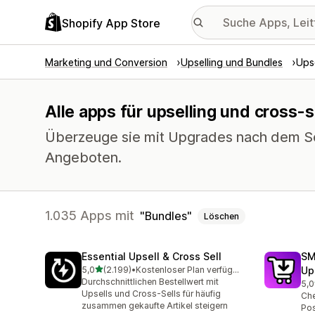
Shopify App Store
Marketing und Conversion
Upselling und Bundles
Upse
Alle apps für upselling und cross-s
Überzeuge sie mit Upgrades nach dem Sc
Angeboten.
1.035 Apps mit
Bundles
Löschen
Essential Upsell & Cross Sell
SM
von 5 Sternen
5,0
(2.199)
•
Kostenloser Plan verfügbar
Up
2199 Rezensionen insgesamt
Durchschnittlichen Bestellwert mit
5,0
592
Upsells und Cross-Sells für häufig
Che
zusammen gekaufte Artikel steigern
Pos