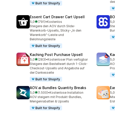
de
Built for Shopify
Essent Cart Drawer Cart Upsell
BO
von 5 Sternen
5,0
(791)
•
Kostenlos
5,0
791 Rezensionen insgesamt
403
Steigere den AOV durch Slide-
Ste
Warenkorb-Upsells, Sticky-„In den
Bun
Warenkorb“-Leiste und
Belohnungsleiste
Built for Shopify
Kaching Post Purchase Upsell
Ka
von 5 Sternen
5,0
(283)
•
Kostenloser Plan verfügbar
5,0
283 Rezensionen insgesamt
508
Steigere den Bestellwert durch 1-Click-
AOV
Checkout-Upsells und Angebote auf
Pro
der Dankesseite
Built for Shopify
AOV.ai Bundles Quantity Breaks
Ea
von 5 Sternen
5,0
(1.500)
•
Kostenlose Installation
5,0
1500 Rezensionen insgesamt
263
AOV steigern mit Produkt-Bundles,
Mi
Mengenrabatten & Upsells
Ers
Built for Shopify