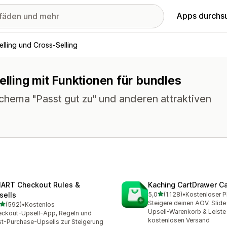
Apps durchs
lling und Cross-Selling
elling mit Funktionen für bundles
hema "Passt gut zu" und anderen attraktiven
ART Checkout Rules &
Kaching CartDrawer Ca
von 5 Sternen
sells
5,0
(1.128)
•
1128 Rezensionen insgesa
Steigere deinen AOV: Slid
von 5 Sternen
(592)
•
Kostenlos
 Rezensionen insgesamt
Upsell-Warenkorb & Leiste 
ckout-Upsell-App, Regeln und
kostenlosen Versand
t-Purchase-Upsells zur Steigerung