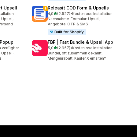
t Upsell
Releasit COD Form & Upsells
von 5 Sternen
allation
4,9
(2.527)
•
Kostenlose Installation
mt
2527 Rezensionen insgesamt
-Upsell,
Nachnahme-Formular: Upsell,
Versand
Angebote, OTP & SMS
Built for Shopify
 Popup
FBP | Fast Bundle & Upsell App
von 5 Sternen
n verfügbar
5,0
(2.957)
•
Kostenlose Installation
t
2957 Rezensionen insgesamt
 Upsell-,
Bündel, oft zusammen gekauft,
s
Mengenrabatt, KaufenX erhaltenY