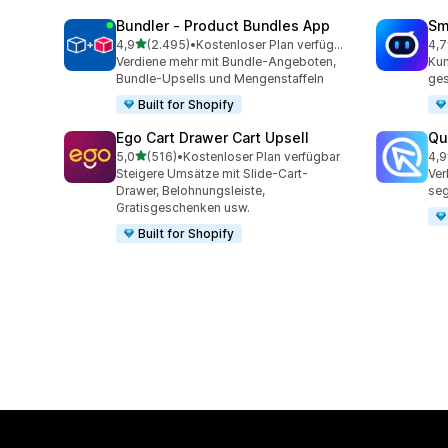
Bundler ‑ Product Bundles App
Sm
von 5 Sternen
4,9
(2.495)
•
Kostenloser Plan verfügbar
4,7
2495 Rezensionen insgesamt
427
Verdiene mehr mit Bundle-Angeboten,
Kun
Bundle-Upsells und Mengenstaffeln
ges
Built for Shopify
Ego Cart Drawer Cart Upsell
Qu
von 5 Sternen
5,0
(516)
•
Kostenloser Plan verfügbar
4,9
516 Rezensionen insgesamt
430
Steigere Umsätze mit Slide-Cart-
Ver
Drawer, Belohnungsleiste,
seg
Gratisgeschenken usw.
Built for Shopify