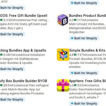
s AOV
Built for Shopify
Built for Shopify
GOS: Free Gift Bundle Upsell
Bundlex Product Bund
von 5 Sternen
von 5 Sternen
(4.036)
•
Kostenloser Plan verfügbar
5,0
(117)
•
Kostenlos
6 Rezensionen insgesamt
117 Rezensionen insgesam
igere AOV mit Gratis gift beim kauf,
Mehr Umsatz mit Bundles,
dles, Buy x get y
Mengenrabatten und BOG
Angeboten
Built for Shopify
Built for Shopify
ching Bundles App & Upsells
Simple Bundles & Kits
von 5 Sternen
von 5 Sternen
(5.081)
•
Kostenlose Installation
4,8
(737)
•
Kostenloser Pl
1 Rezensionen insgesamt
737 Rezensionen insgesa
 steigern mit Staffelpreisen,
Produkt-Bundles, BYOB, 
dukt-Bundles & Upsells
Upsells mit Inventarsynchr
erstellen
Built for Shopify
Built for Shopify
sify Box Bundle Builder BYOB
AppHero: Free Gifts B
von 5 Sternen
von 5 Sternen
(263)
•
Kostenloser Plan verfügbar
5,0
(323)
•
Kostenlos
 Rezensionen insgesamt
323 Rezensionen insgesa
x-and-Match-Bundle-App zur
Gratis-Geschenke beim Ka
tellung eigener Bundle-Produkte
automatisch hinzufügen:
und Kaufe X, erhalte Y
Built for Shopify
Built for Shopify