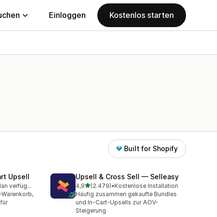
uchen
Einloggen
Kostenlos starten
Built for Shopify
rt Upsell
Upsell & Cross Sell — Selleasy
von 5 Sternen
Kostenloser Plan verfügbar
4,9
(2.479)
•
Kostenlose Installation
mt
2479 Rezensionen insgesamt
e-Warenkorb,
Häufig zusammen gekaufte Bundles
für
und In-Cart-Upsells zur AOV-
Steigerung