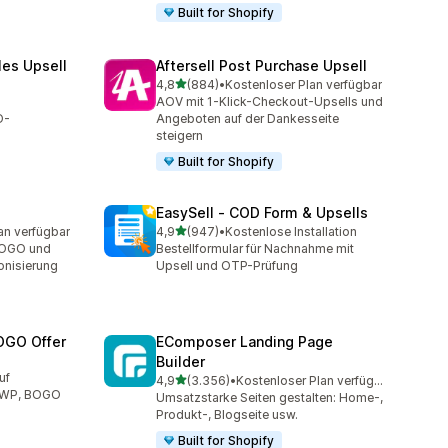
Built for Shopify
les Upsell
Aftersell Post Purchase Upsell
von 5 Sternen
4,8
(884)
•
Kostenloser Plan verfügbar
t
884 Rezensionen insgesamt
AOV mit 1-Klick-Checkout-Upsells und
O-
Angeboten auf der Dankesseite
steigern
Built for Shopify
EasySell ‑ COD Form & Upsells
von 5 Sternen
an verfügbar
4,9
(947)
•
Kostenlose Installation
mt
947 Rezensionen insgesamt
BOGO und
Bestellformular für Nachnahme mit
onisierung
Upsell und OTP-Prüfung
OGO Offer
EComposer Landing Page
Builder
mt
uf
von 5 Sternen
4,9
(3.356)
•
Kostenloser Plan verfügbar
3356 Rezensionen insgesamt
 GWP, BOGO
Umsatzstarke Seiten gestalten: Home-,
Produkt-, Blogseite usw.
Built for Shopify