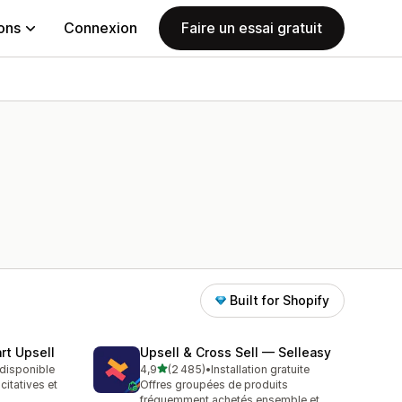
ions
Connexion
Faire un essai gratuit
Built for Shopify
rt Upsell
Upsell & Cross Sell — Selleasy
étoile(s) sur 5
t disponible
4,9
(2 485)
•
Installation gratuite
2485 avis au total
citatives et
Offres groupées de produits
fréquemment achetés ensemble et