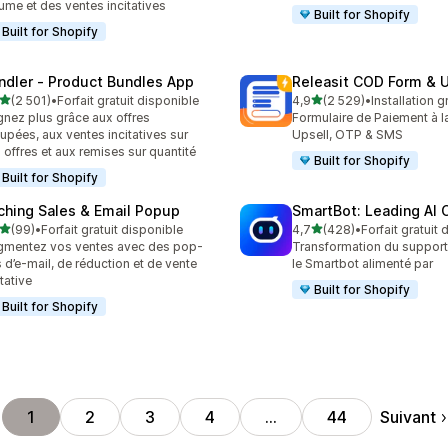
ume et des ventes incitatives
Built for Shopify
Built for Shopify
ndler ‑ Product Bundles App
Releasit COD Form & U
étoile(s) sur 5
étoile(s) sur 5
(2 501)
•
Forfait gratuit disponible
4,9
(2 529)
•
Installation g
1 avis au total
2529 avis au total
nez plus grâce aux offres
Formulaire de Paiement à la
upées, aux ventes incitatives sur
Upsell, OTP & SMS
 offres et aux remises sur quantité
Built for Shopify
Built for Shopify
ching Sales & Email Popup
SmartBot: Leading AI 
étoile(s) sur 5
étoile(s) sur 5
(99)
•
Forfait gratuit disponible
4,7
(428)
•
Forfait gratuit
avis au total
428 avis au total
mentez vos ventes avec des pop-
Transformation du support 
 d’e-mail, de réduction et de vente
le Smartbot alimenté par
itative
Built for Shopify
Built for Shopify
Suivant
1
2
3
4
…
44