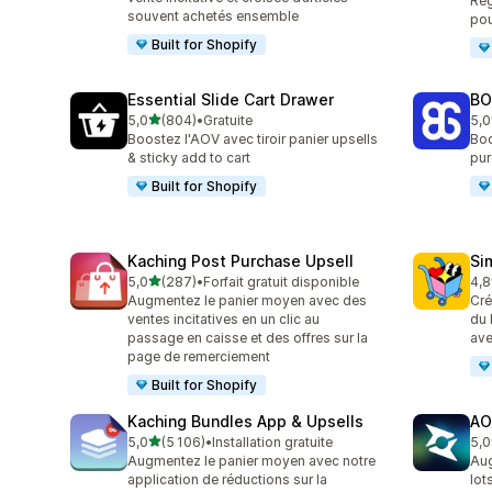
Règ
souvent achetés ensemble
pou
Built for Shopify
Essential Slide Cart Drawer
BO
étoile(s) sur 5
5,0
(804)
•
Gratuite
5,0
804 avis au total
404
Boostez l'AOV avec tiroir panier upsells
Boo
& sticky add to cart
pur
Built for Shopify
Kaching Post Purchase Upsell
Si
étoile(s) sur 5
5,0
(287)
•
Forfait gratuit disponible
4,8
287 avis au total
737
Augmentez le panier moyen avec des
Cré
ventes incitatives en un clic au
du 
passage en caisse et des offres sur la
ave
page de remerciement
Built for Shopify
Kaching Bundles App & Upsells
AO
étoile(s) sur 5
5,0
(5 106)
•
Installation gratuite
5,0
5106 avis au total
150
Augmentez le panier moyen avec notre
Aug
application de réductions sur la
lot