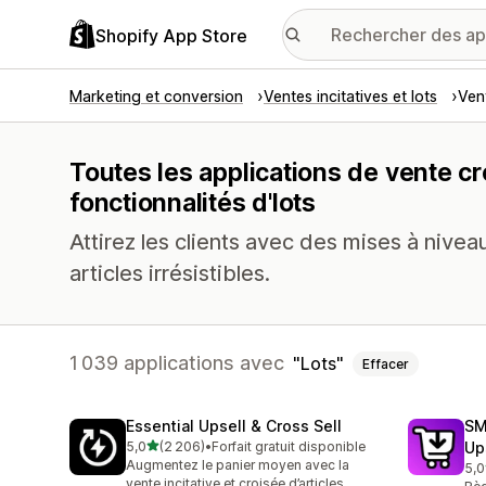
Shopify App Store
Marketing et conversion
Ventes incitatives et lots
Vent
Toutes les applications de vente cr
fonctionnalités d'lots
Attirez les clients avec des mises à nive
articles irrésistibles.
1 039 applications avec
Lots
Effacer
Essential Upsell & Cross Sell
SM
étoile(s) sur 5
5,0
(2 206)
•
Forfait gratuit disponible
Up
2206 avis au total
Augmentez le panier moyen avec la
5,0
602
vente incitative et croisée d’articles