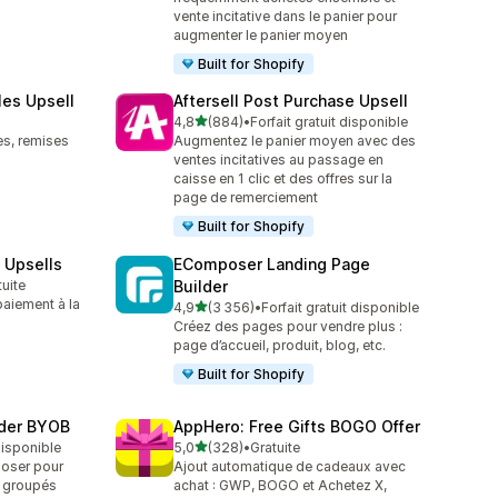
vente incitative dans le panier pour
augmenter le panier moyen
Built for Shopify
les Upsell
Aftersell Post Purchase Upsell
étoile(s) sur 5
4,8
(884)
•
Forfait gratuit disponible
884 avis au total
es, remises
Augmentez le panier moyen avec des
ventes incitatives au passage en
caisse en 1 clic et des offres sur la
page de remerciement
Built for Shopify
 Upsells
EComposer Landing Page
tuite
Builder
aiement à la
étoile(s) sur 5
4,9
(3 356)
•
Forfait gratuit disponible
3356 avis au total
Créez des pages pour vendre plus :
page d’accueil, produit, blog, etc.
Built for Shopify
lder BYOB
AppHero: Free Gifts BOGO Offer
étoile(s) sur 5
 disponible
5,0
(328)
•
Gratuite
328 avis au total
poser pour
Ajout automatique de cadeaux avec
s groupés
achat : GWP, BOGO et Achetez X,