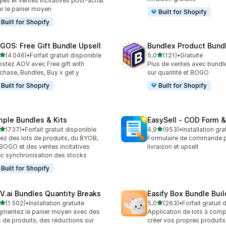
les et ventes incitatives post-achat
r le panier moyen
Built for Shopify
Built for Shopify
GOS: Free Gift Bundle Upsell
Bundlex Product Bund
étoile(s) sur 5
étoile(s) sur 5
(4 046)
•
Forfait gratuit disponible
5,0
(121)
•
Gratuite
6 avis au total
121 avis au total
stez AOV avec Free gift with
Plus de ventes avec bundl
chase, Bundles, Buy x get y
sur quantité et BOGO
Built for Shopify
Built for Shopify
mple Bundles & Kits
EasySell ‑ COD Form &
étoile(s) sur 5
étoile(s) sur 5
(737)
•
Forfait gratuit disponible
4,9
(953)
•
Installation gra
 avis au total
953 avis au total
ez des lots de produits, du BYOB,
Formulaire de commande p
BOGO et des ventes incitatives
livraison et upsell
c synchronisation des stocks
Built for Shopify
V.ai Bundles Quantity Breaks
Easify Box Bundle Bui
étoile(s) sur 5
étoile(s) sur 5
(1 502)
•
Installation gratuite
5,0
(263)
•
Forfait gratuit
2 avis au total
263 avis au total
mentez le panier moyen avec des
Application de lots à com
s de produits, des réductions sur
créer vos propres produit