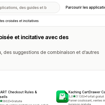
Parcourir les applicat
es croisées et incitatives
oisée et incitative avec des
au, des suggestions de combinaison et d’autres
ART Checkout Rules &
Kaching CartDrawer Ca
étoile(s) sur 5
sells
5,0
(1 135)
•
Forfait gratui
1135 avis au total
Panier coulissant, ventes in
étoile(s) sur 5
(602)
•
Gratuite
 avis au total
livraison gratuite