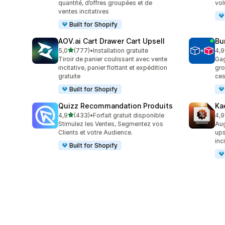
quantité, d’offres groupées et de
vol
ventes incitatives
Built for Shopify
AOV.ai Cart Drawer Cart Upsell
Bu
étoile(s) sur 5
5,0
(777)
•
Installation gratuite
4,9
777 avis au total
250
Tiroir de panier coulissant avec vente
Gag
incitative, panier flottant et expédition
gro
gratuite
ces
Built for Shopify
Quizz Recommandation Produits
Ka
étoile(s) sur 5
4,9
(433)
•
Forfait gratuit disponible
4,9
433 avis au total
99 
Stimulez les Ventes, Segmentez vos
Aug
Clients et votre Audience.
ups
inc
Built for Shopify