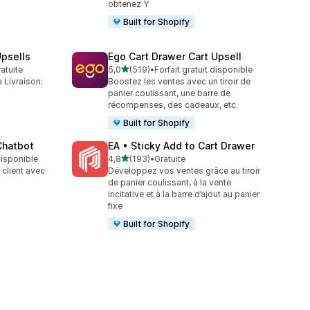
obtenez Y
Built for Shopify
psells
Ego Cart Drawer Cart Upsell
étoile(s) sur 5
ratuite
5,0
(519)
•
Forfait gratuit disponible
519 avis au total
 Livraison:
Boostez les ventes avec un tiroir de
panier coulissant, une barre de
récompenses, des cadeaux, etc.
Built for Shopify
Chatbot
EA • Sticky Add to Cart Drawer
étoile(s) sur 5
 disponible
4,8
(193)
•
Gratuite
193 avis au total
client avec
Développez vos ventes grâce au tiroir
de panier coulissant, à la vente
incitative et à la barre d’ajout au panier
fixe
Built for Shopify