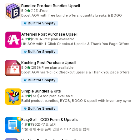
Bundlex Product Bundles Upsell
별 5개 중
5.0
(121)
•
Free
총 리뷰 121개
Boost AOV with free bundle offers, quantity breaks & BOGO
Built for Shopify
Aftersell Post Purchase Upsell
별 5개 중
4.8
(886)
•
Free plan available
총 리뷰 886개
Lift AOV with 1-Click Checkout Upsells & Thank You Page Offers
Built for Shopify
Kaching Post Purchase Upsell
별 5개 중
5.0
(283)
•
Free plan available
총 리뷰 283개
Boost AOV via 1-click Checkout upsells & Thank You page offers
Built for Shopify
Simple Bundles & Kits
별 5개 중
4.8
(737)
•
Free plan available
총 리뷰 737개
Build product bundles, BYOB, BOGO & upsell with inventory sync
Built for Shopify
EasySell ‑ COD Form & Upsells
별 5개 중
4.9
(952)
•
무료 설치
총 리뷰 952개
착불 결제 주문 폼에 업셀과 OTP 인증을 탑재