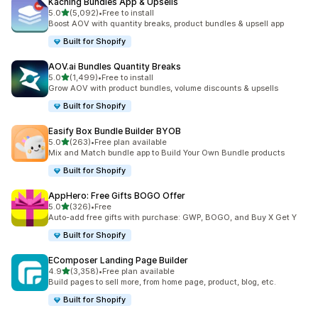
Kaching Bundles App & Upsells
별 5개 중
5.0
(5,092)
•
Free to install
총 리뷰 5092개
Boost AOV with quantity breaks, product bundles & upsell app
Built for Shopify
AOV.ai Bundles Quantity Breaks
별 5개 중
5.0
(1,499)
•
Free to install
총 리뷰 1499개
Grow AOV with product bundles, volume discounts & upsells
Built for Shopify
Easify Box Bundle Builder BYOB
별 5개 중
5.0
(263)
•
Free plan available
총 리뷰 263개
Mix and Match bundle app to Build Your Own Bundle products
Built for Shopify
AppHero: Free Gifts BOGO Offer
별 5개 중
5.0
(326)
•
Free
총 리뷰 326개
Auto-add free gifts with purchase: GWP, BOGO, and Buy X Get Y
Built for Shopify
EComposer Landing Page Builder
별 5개 중
4.9
(3,358)
•
Free plan available
총 리뷰 3358개
Build pages to sell more, from home page, product, blog, etc.
Built for Shopify