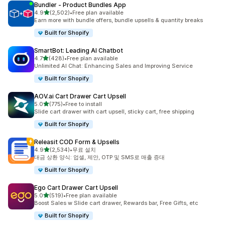
Bundler ‑ Product Bundles App
별 5개 중
4.9
(2,502)
•
Free plan available
총 리뷰 2502개
Earn more with bundle offers, bundle upsells & quantity breaks
Built for Shopify
SmartBot: Leading AI Chatbot
별 5개 중
4.7
(428)
•
Free plan available
총 리뷰 428개
Unlimited AI Chat: Enhancing Sales and Improving Service
Built for Shopify
AOV.ai Cart Drawer Cart Upsell
별 5개 중
5.0
(775)
•
Free to install
총 리뷰 775개
Slide cart drawer with cart upsell, sticky cart, free shipping
Built for Shopify
Releasit COD Form & Upsells
별 5개 중
4.9
(2,534)
•
무료 설치
총 리뷰 2534개
대금 상환 양식: 업셀, 제안, OTP 및 SMS로 매출 증대
Built for Shopify
Ego Cart Drawer Cart Upsell
별 5개 중
5.0
(519)
•
Free plan available
총 리뷰 519개
Boost Sales w Slide cart drawer, Rewards bar, Free Gifts, etc
Built for Shopify