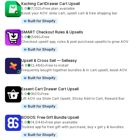
Kaching CartDrawer Cart Upsell
별 5개 중
5.0
(1,132)
•
Free plan available
총 리뷰 1132개
Boost your AOV: slide cart, upsell cart & free shipping bar
Built for Shopify
SMART Checkout Rules & Upsells
별 5개 중
5.0
(598)
•
Free
총 리뷰 598개
Checkout upsell app, rules & post purchase upsells to grow AOV
Built for Shopify
Upsell & Cross Sell — Selleasy
별 5개 중
4.9
(2,486)
•
Free to install
총 리뷰 2486개
Frequently bought together bundles & in cart upsell, boost AOV
Built for Shopify
Essent Cart Drawer Cart Upsell
별 5개 중
5.0
(801)
•
Free
총 리뷰 801개
Lift AOV via Slide Cart Upsell, Sticky Add to Cart, Reward Bar
Built for Shopify
BOGOS: Free Gift Bundle Upsell
별 5개 중
5.0
(4,044)
•
Free plan available
총 리뷰 4044개
Trusted app for free gift with purchase, buy x get y & bundles
Built for Shopify