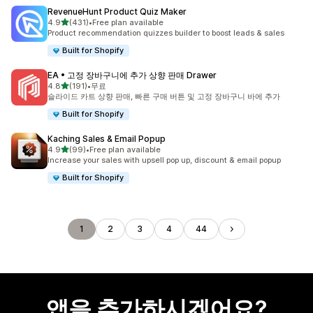
RevenueHunt Product Quiz Maker
별 5개 중
4.9
(431)
•
Free plan available
총 리뷰 431개
Product recommendation quizzes builder to boost leads & sales
Built for Shopify
EA • 고정 장바구니에 추가 상향 판매 Drawer
별 5개 중
4.8
(191)
•
무료
총 리뷰 191개
슬라이드 카트 상향 판매, 빠른 구매 버튼 및 고정 장바구니 바에 추가
Built for Shopify
Kaching Sales & Email Popup
별 5개 중
4.9
(99)
•
Free plan available
총 리뷰 99개
Increase your sales with upsell pop up, discount & email popup
Built for Shopify
1
2
3
4
44
앱을 추가하시겠어요?