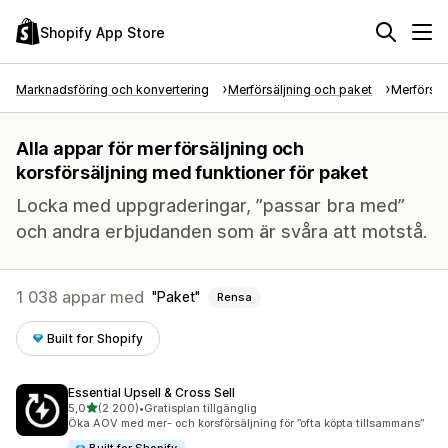
Shopify App Store
Marknadsföring och konvertering
Merförsäljning och paket
Merförsäl
Alla appar för merförsäljning och
korsförsäljning med funktioner för paket
Locka med uppgraderingar, ”passar bra med”
och andra erbjudanden som är svåra att motstå.
1 038 appar med
Paket
Rensa
Built for Shopify
Essential Upsell & Cross Sell
av 5 stjärnor
5,0
(2 200)
•
Gratisplan tillgänglig
2200 recensioner totalt
Öka AOV med mer- och korsförsäljning för ”ofta köpta tillsammans”