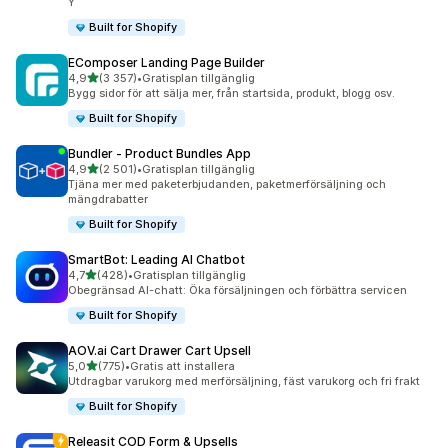
Y
Built for Shopify
EComposer Landing Page Builder
av 5 stjärnor
4,9
(3 357)
•
Gratisplan tillgänglig
3357 recensioner totalt
Bygg sidor för att sälja mer, från startsida, produkt, blogg osv.
Built for Shopify
Bundler ‑ Product Bundles App
av 5 stjärnor
4,9
(2 501)
•
Gratisplan tillgänglig
2501 recensioner totalt
Tjäna mer med paketerbjudanden, paketmerförsäljning och
mängdrabatter
Built for Shopify
SmartBot: Leading AI Chatbot
av 5 stjärnor
4,7
(428)
•
Gratisplan tillgänglig
428 recensioner totalt
Obegränsad AI-chatt: Öka försäljningen och förbättra servicen
Built for Shopify
AOV.ai Cart Drawer Cart Upsell
av 5 stjärnor
5,0
(775)
•
Gratis att installera
775 recensioner totalt
Utdragbar varukorg med merförsäljning, fäst varukorg och fri frakt
Built for Shopify
Releasit COD Form & Upsells