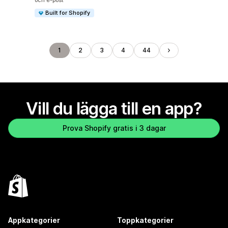
och e-post
Built for Shopify
1
2
3
4
44
Vill du lägga till en app?
Prova Shopify gratis i 3 dagar
Appkategorier
Toppkategorier