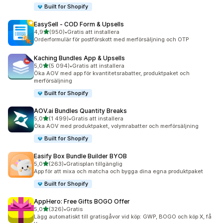
Built for Shopify
EasySell ‑ COD Form & Upsells
av 5 stjärnor
4,9
(950)
•
Gratis att installera
950 recensioner totalt
Orderformulär för postförskott med merförsäljning och OTP
Kaching Bundles App & Upsells
av 5 stjärnor
5,0
(5 094)
•
Gratis att installera
5094 recensioner totalt
Öka AOV med app för kvantitetsrabatter, produktpaket och
merförsäljning
Built for Shopify
AOV.ai Bundles Quantity Breaks
av 5 stjärnor
5,0
(1 499)
•
Gratis att installera
1499 recensioner totalt
Öka AOV med produktpaket, volymrabatter och merförsäljning
Built for Shopify
Easify Box Bundle Builder BYOB
av 5 stjärnor
5,0
(263)
•
Gratisplan tillgänglig
263 recensioner totalt
App för att mixa och matcha och bygga dina egna produktpaket
Built for Shopify
AppHero: Free Gifts BOGO Offer
av 5 stjärnor
5,0
(326)
•
Gratis
326 recensioner totalt
Lägg automatiskt till gratisgåvor vid köp: GWP, BOGO och köp X, få