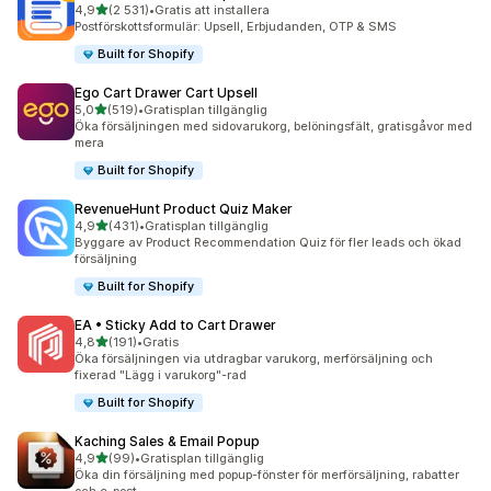
av 5 stjärnor
4,9
(2 531)
•
Gratis att installera
2531 recensioner totalt
Postförskottsformulär: Upsell, Erbjudanden, OTP & SMS
Built for Shopify
Ego Cart Drawer Cart Upsell
av 5 stjärnor
5,0
(519)
•
Gratisplan tillgänglig
519 recensioner totalt
Öka försäljningen med sidovarukorg, belöningsfält, gratisgåvor med
mera
Built for Shopify
RevenueHunt Product Quiz Maker
av 5 stjärnor
4,9
(431)
•
Gratisplan tillgänglig
431 recensioner totalt
Byggare av Product Recommendation Quiz för fler leads och ökad
försäljning
Built for Shopify
EA • Sticky Add to Cart Drawer
av 5 stjärnor
4,8
(191)
•
Gratis
191 recensioner totalt
Öka försäljningen via utdragbar varukorg, merförsäljning och
fixerad "Lägg i varukorg"-rad
Built for Shopify
Kaching Sales & Email Popup
av 5 stjärnor
4,9
(99)
•
Gratisplan tillgänglig
99 recensioner totalt
Öka din försäljning med popup-fönster för merförsäljning, rabatter