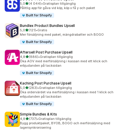
av 5 stjärnor
5,0
(4 044)
•
Gratisplan tillgänglig
4044 recensioner totalt
Pålitlig app för gåva vid köp, köp x få y och paket
Built for Shopify
Bundlex Product Bundles Upsell
av 5 stjärnor
5,0
(121)
•
Gratis
121 recensioner totalt
Mer försäljning med paket, mängdrabatter och BOGO
Built for Shopify
Aftersell Post Purchase Upsell
av 5 stjärnor
4,8
(886)
•
Gratisplan tillgänglig
886 recensioner totalt
Öka AOV med merförsäljning i kassan med ett klick och
erbjudanden på tacksidan
Built for Shopify
Kaching Post Purchase Upsell
av 5 stjärnor
5,0
(283)
•
Gratisplan tillgänglig
283 recensioner totalt
Öka ordervärdet via merförsäljning i kassan med 1 klick och
erbjudanden på tacksidan
Built for Shopify
Simple Bundles & Kits
av 5 stjärnor
4,8
(737)
•
Gratisplan tillgänglig
737 recensioner totalt
Bygg produktpaket, BYOB, BOGO och merförsäljning med
lagersynkronisering