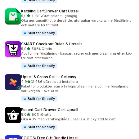
Built for Shopify
Kaching CartDrawer Cart Upsell
av 5 stjärnor
5,0
(1 131)
•
Gratisplan tillgänglig
1131 recensioner totalt
Öka genomsnittligt ordervärde: utdragbar varukorg, merförsäljning
och mätare för fri frakt
Built for Shopify
SMART Checkout Rules & Upsells
av 5 stjärnor
5,0
(598)
•
Gratis
598 recensioner totalt
App för merförsäljning i kassan, regler och merförsäljning efter köp
för ökat ordervärde
Built for Shopify
Upsell & Cross Sell — Selleasy
av 5 stjärnor
4,9
(2 486)
•
Gratis att installera
2486 recensioner totalt
Paket för produkter som ofta köps tillsammans och merförsäljning i
varukorgen – öka AOV
Built for Shopify
Essent Cart Drawer Cart Upsell
av 5 stjärnor
5,0
(801)
•
Gratis
801 recensioner totalt
Öka AOV med varukorgslåda upsells & sticky add to cart
Built for Shopify
BOGOS: Free Gift Bundle Upsell