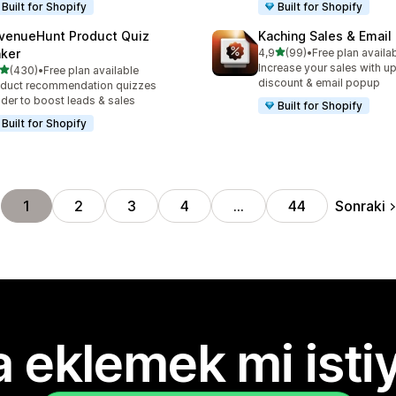
Built for Shopify
Built for Shopify
venueHunt Product Quiz
Kaching Sales & Email
5 yıldız üzerinden
ker
4,9
(99)
•
Free plan availa
toplam 99 değerlendirme
Increase your sales with up
5 yıldız üzerinden
(430)
•
Free plan available
lam 430 değerlendirme
discount & email popup
duct recommendation quizzes
lder to boost leads & sales
Built for Shopify
Built for Shopify
Sonraki
1
2
3
4
…
44
 eklemek mi isti