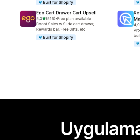
Built for Shopify
Ego Cart Drawer Cart Upsell
Re
5 yıldız üzerinden
5,0
(516)
•
Free plan available
Ma
toplam 516 değerlendirme
Boost Sales w Slide cart drawer,
4,9
top
Rewards bar, Free Gifts, etc
Pro
bui
Built for Shopify
Uygulama