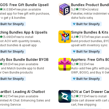
GOS: Free Gift Bundle Upsell
Bundlex Product Bund
5 yıldız üzerinden
5 yıldız üzerinden
(4.038)
•
Free plan available
5,0
(118)
•
Ücretsiz
lam 4038 değerlendirme
toplam 118 değerlendirme
sted app for free gift with purchase,
Paketler, miktar indirimleri
 x get y & bundles
daha fazla satış
Built for Shopify
Built for Shopify
ching Bundles App & Upsells
Simple Bundles & Kits
5 yıldız üzerinden
5 yıldız üzerinden
(5.090)
•
Free to install
4,8
(737)
•
Free plan avail
lam 5090 değerlendirme
toplam 737 değerlendirme
st AOV with quantity breaks,
Build product bundles, B
duct bundles & upsell app
upsell with inventory sync
Built for Shopify
Built for Shopify
sify Box Bundle Builder BYOB
AppHero: Free Gifts B
5 yıldız üzerinden
5 yıldız üzerinden
(263)
•
Free plan available
5,0
(323)
•
Free
lam 263 değerlendirme
toplam 323 değerlendirme
 and Match bundle app to Build
Auto-add free gifts with p
r Own Bundle products
GWP, BOGO, and Buy X Get
Built for Shopify
Built for Shopify
artBot: Leading AI Chatbot
AOV.ai Cart Drawer Car
5 yıldız üzerinden
5 yıldız üzerinden
(427)
•
Free plan available
5,0
(773)
•
Free to install
lam 427 değerlendirme
toplam 773 değerlendirme
imited AI Chat: Enhancing Sales and
Slide cart drawer with cart 
roving Service
cart, free shipping