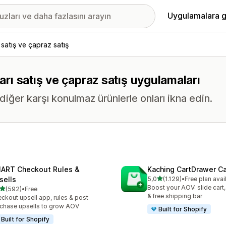
Uygulamalara g
 satış ve çapraz satış
karı satış ve çapraz satış uygulamaları
diğer karşı konulmaz ürünlerle onları ikna edin.
ART Checkout Rules &
Kaching CartDrawer Ca
5 yıldız üzerinden
sells
5,0
(1.129)
•
Free plan avai
toplam 1129 değerlendirm
Boost your AOV: slide cart,
5 yıldız üzerinden
(592)
•
Free
lam 592 değerlendirme
& free shipping bar
ckout upsell app, rules & post
chase upsells to grow AOV
Built for Shopify
Built for Shopify