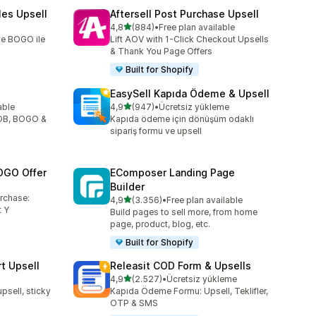
les Upsell
Aftersell Post Purchase Upsell
5 yıldız üzerinden
4,8
(884)
•
Free plan available
toplam 884 değerlendirme
 ve BOGO ile
Lift AOV with 1-Click Checkout Upsells
& Thank You Page Offers
Built for Shopify
EasySell Kapıda Ödeme & Upsell
5 yıldız üzerinden
able
4,9
(947)
•
Ücretsiz yükleme
toplam 947 değerlendirme
YOB, BOGO &
Kapıda ödeme için dönüşüm odaklı
sipariş formu ve upsell
OGO Offer
EComposer Landing Page
Builder
urchase:
5 yıldız üzerinden
4,9
(3.356)
•
Free plan available
toplam 3356 değerlendirme
 Y
Build pages to sell more, from home
page, product, blog, etc.
Built for Shopify
t Upsell
Releasit COD Form & Upsells
5 yıldız üzerinden
4,9
(2.527)
•
Ücretsiz yükleme
toplam 2527 değerlendirme
upsell, sticky
Kapıda Ödeme Formu: Upsell, Teklifler,
OTP & SMS