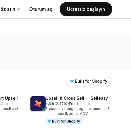
öz atın
Oturum aç
Ücretsiz başlayın
Built for Shopify
rt Upsell
Upsell & Cross Sell — Selleasy
5 yıldız üzerinden
lable
4,9
(2.479)
•
Free to install
e
toplam 2479 değerlendirme
 upsell cart
Frequently bought together bundles &
in cart upsell, boost AOV
Built for Shopify