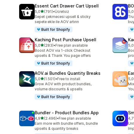
Essent Cart Drawer Cart Upsell
BO
5 yıldız üzerinden
5,0
(791)
•
Ücretsiz
5,0
toplam 791 değerlendirme
top
Sepet çekmecesi upsell & sticky
Tru
sepete ekle ile AOV artırın
buy
Built for Shopify
Kaching Post Purchase Upsell
Ka
5 yıldız üzerinden
5,0
(283)
•
Free plan available
5,0
toplam 283 değerlendirme
top
Boost AOV via 1-click Checkout
Boo
upsells & Thank You page offers
pro
Built for Shopify
AOV.ai Bundles Quantity Breaks
Ea
5 yıldız üzerinden
5,0
(1.501)
•
Free to install
5,0
toplam 1501 değerlendirme
top
Grow AOV with product bundles,
Mix
volume discounts & upsells
You
Built for Shopify
Bundler ‑ Product Bundles App
Sm
5 yıldız üzerinden
4,9
(2.496)
•
Free plan available
4,7
toplam 2496 değerlendirme
top
Earn more with bundle offers, bundle
Unl
upsells & quantity breaks
Imp