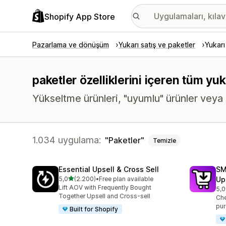
Shopify App Store
Pazarlama ve dönüşüm
Yukarı satış ve paketler
Yukarı
paketler özelliklerini içeren tüm yu
Yükseltme ürünleri, "uyumlu" ürünler veya 
1.034 uygulama:
Paketler
Temizle
Essential Upsell & Cross Sell
SM
5 yıldız üzerinden
5,0
(2.200)
•
Free plan available
Up
toplam 2200 değerlendirme
Lift AOV with Frequently Bought
5,0
top
Together Upsell and Cross-sell
Che
pur
Built for Shopify