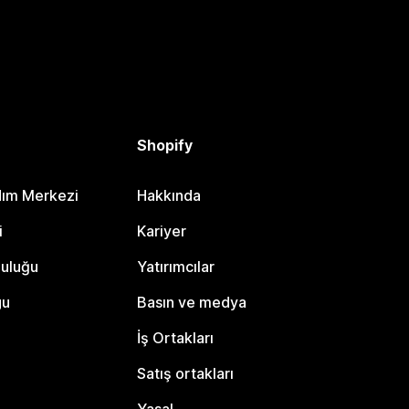
Shopify
dım Merkezi
Hakkında
i
Kariyer
luluğu
Yatırımcılar
gu
Basın ve medya
İş Ortakları
Satış ortakları