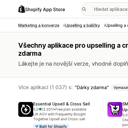
Shopify App Store
Marketing a konverze
Upselling a balíčky
Upselling a 
Všechny aplikace pro upselling a c
zdarma
Lákejte je na novější verze, vhodné doplň
Více aplikací (1 037) s:
Dárky zdarma
Vymaza
Essential Upsell & Cross Sell
SM
z 5 hvězd
5,0
(2 201)
•
Free plan available
Up
Celkový počet recenzí: 2201
Lift AOV with Frequently Bought
5,0
Cel
Together Upsell and Cross-sell
Che
pur
Built for Shopify