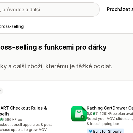
Procházet 
cross-selling
ross-selling s funkcemi pro dárky
ky a další zboží, kterému je těžké odolat.
t
ART Checkout Rules &
Kaching CartDrawer Ca
z 5 hvězd
sells
5,0
(1 129)
•
Free plan avai
Celkový počet recenzí: 11
Boost your AOV: slide cart,
z 5 hvězd
(596)
•
Free
kový počet recenzí: 596
& free shipping bar
ckout upsell app, rules & post
chase upsells to grow AOV
Built for Shopify