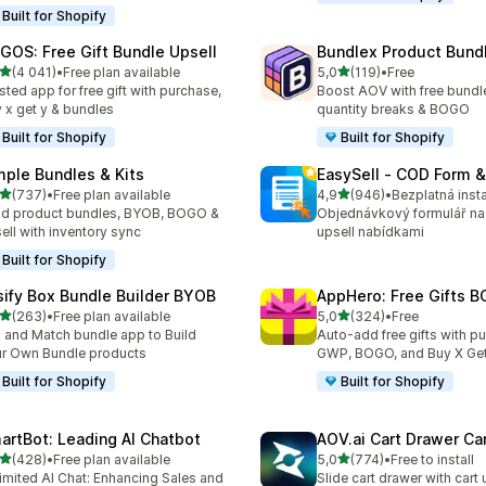
Built for Shopify
GOS: Free Gift Bundle Upsell
Bundlex Product Bund
z 5 hvězd
z 5 hvězd
(4 041)
•
Free plan available
5,0
(119)
•
Free
kový počet recenzí: 4041
Celkový počet recenzí: 119
sted app for free gift with purchase,
Boost AOV with free bundle
 x get y & bundles
quantity breaks & BOGO
Built for Shopify
Built for Shopify
mple Bundles & Kits
EasySell ‑ COD Form &
z 5 hvězd
z 5 hvězd
(737)
•
Free plan available
4,9
(946)
•
Bezplatná inst
kový počet recenzí: 737
Celkový počet recenzí: 94
ld product bundles, BYOB, BOGO &
Objednávkový formulář na
ell with inventory sync
upsell nabídkami
Built for Shopify
sify Box Bundle Builder BYOB
AppHero: Free Gifts B
z 5 hvězd
z 5 hvězd
(263)
•
Free plan available
5,0
(324)
•
Free
kový počet recenzí: 263
Celkový počet recenzí: 32
 and Match bundle app to Build
Auto-add free gifts with p
r Own Bundle products
GWP, BOGO, and Buy X Get
Built for Shopify
Built for Shopify
artBot: Leading AI Chatbot
AOV.ai Cart Drawer Car
z 5 hvězd
z 5 hvězd
(428)
•
Free plan available
5,0
(774)
•
Free to install
kový počet recenzí: 428
Celkový počet recenzí: 77
imited AI Chat: Enhancing Sales and
Slide cart drawer with cart 