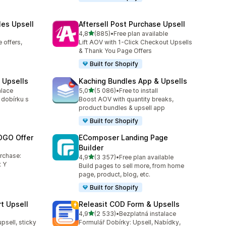
les Upsell
Aftersell Post Purchase Upsell
z 5 hvězd
4,8
(885)
•
Free plan available
Celkový počet recenzí: 885
 offers,
Lift AOV with 1-Click Checkout Upsells
& Thank You Page Offers
Built for Shopify
 Upsells
Kaching Bundles App & Upsells
z 5 hvězd
alace
5,0
(5 086)
•
Free to install
6
Celkový počet recenzí: 5086
 dobírku s
Boost AOV with quantity breaks,
product bundles & upsell app
Built for Shopify
OGO Offer
EComposer Landing Page
Builder
4
urchase:
z 5 hvězd
4,9
(3 357)
•
Free plan available
Celkový počet recenzí: 3357
 Y
Build pages to sell more, from home
page, product, blog, etc.
Built for Shopify
t Upsell
Releasit COD Form & Upsells
z 5 hvězd
4,9
(2 533)
•
Bezplatná instalace
4
Celkový počet recenzí: 2533
upsell, sticky
Formulář Dobírky: Upsell, Nabídky,