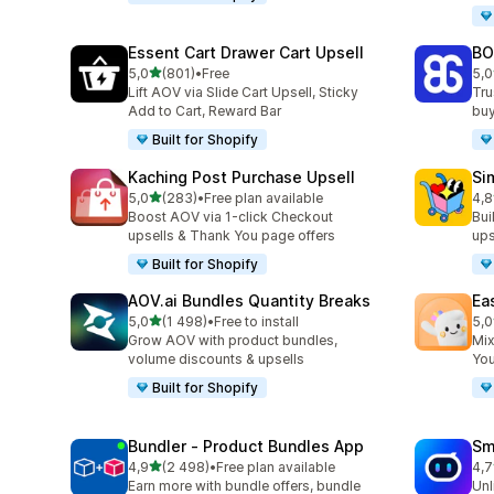
Essent Cart Drawer Cart Upsell
BO
z 5 hvězd
5,0
(801)
•
Free
5,0
Celkový počet recenzí: 801
Cel
Lift AOV via Slide Cart Upsell, Sticky
Tru
Add to Cart, Reward Bar
buy
Built for Shopify
Kaching Post Purchase Upsell
Si
z 5 hvězd
5,0
(283)
•
Free plan available
4,8
Celkový počet recenzí: 283
Cel
Boost AOV via 1-click Checkout
Bui
upsells & Thank You page offers
ups
Built for Shopify
AOV.ai Bundles Quantity Breaks
Ea
z 5 hvězd
5,0
(1 498)
•
Free to install
5,0
Celkový počet recenzí: 1498
Cel
Grow AOV with product bundles,
Mix
volume discounts & upsells
You
Built for Shopify
Bundler ‑ Product Bundles App
Sm
z 5 hvězd
4,9
(2 498)
•
Free plan available
4,7
Celkový počet recenzí: 2498
Cel
Earn more with bundle offers, bundle
Unl