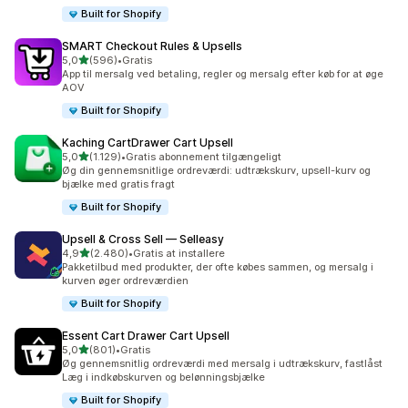
Built for Shopify
SMART Checkout Rules & Upsells
ud af 5 stjerner
5,0
(596)
•
Gratis
596 anmeldelser i alt
App til mersalg ved betaling, regler og mersalg efter køb for at øge
AOV
Built for Shopify
Kaching CartDrawer Cart Upsell
ud af 5 stjerner
5,0
(1.129)
•
Gratis abonnement tilgængeligt
1129 anmeldelser i alt
Øg din gennemsnitlige ordreværdi: udtrækskurv, upsell-kurv og
bjælke med gratis fragt
Built for Shopify
Upsell & Cross Sell — Selleasy
ud af 5 stjerner
4,9
(2.480)
•
Gratis at installere
2480 anmeldelser i alt
Pakketilbud med produkter, der ofte købes sammen, og mersalg i
kurven øger ordreværdien
Built for Shopify
Essent Cart Drawer Cart Upsell
ud af 5 stjerner
5,0
(801)
•
Gratis
801 anmeldelser i alt
Øg gennemsnitlig ordreværdi med mersalg i udtrækskurv, fastlåst
Læg i indkøbskurven og belønningsbjælke
Built for Shopify