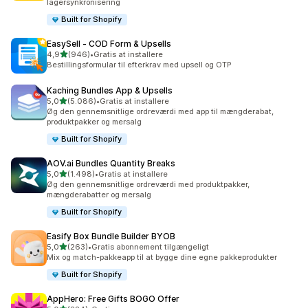
lagersynkronisering
Built for Shopify
EasySell ‑ COD Form & Upsells
ud af 5 stjerner
4,9
(946)
•
Gratis at installere
946 anmeldelser i alt
Bestillingsformular til efterkrav med upsell og OTP
Kaching Bundles App & Upsells
ud af 5 stjerner
5,0
(5.086)
•
Gratis at installere
5086 anmeldelser i alt
Øg den gennemsnitlige ordreværdi med app til mængderabat,
produktpakker og mersalg
Built for Shopify
AOV.ai Bundles Quantity Breaks
ud af 5 stjerner
5,0
(1.498)
•
Gratis at installere
1498 anmeldelser i alt
Øg den gennemsnitlige ordreværdi med produktpakker,
mængderabatter og mersalg
Built for Shopify
Easify Box Bundle Builder BYOB
ud af 5 stjerner
5,0
(263)
•
Gratis abonnement tilgængeligt
263 anmeldelser i alt
Mix og match-pakkeapp til at bygge dine egne pakkeprodukter
Built for Shopify
AppHero: Free Gifts BOGO Offer