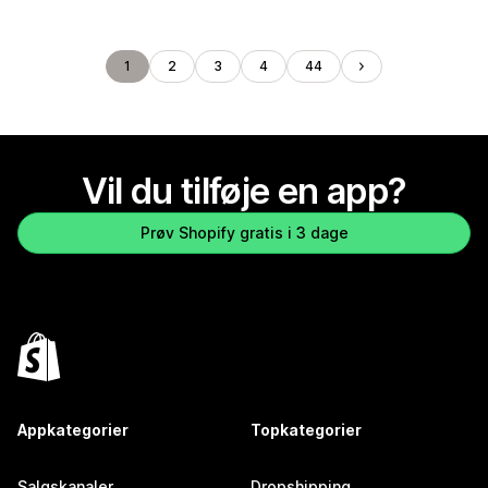
1
2
3
4
44
Vil du tilføje en app?
Prøv Shopify gratis i 3 dage
Appkategorier
Topkategorier
Salgskanaler
Dropshipping