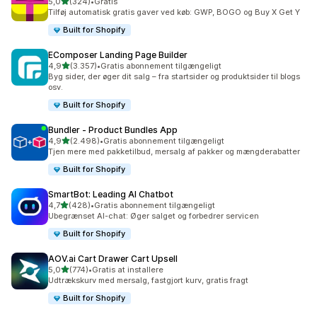
ud af 5 stjerner
5,0
(324)
•
Gratis
324 anmeldelser i alt
Tilføj automatisk gratis gaver ved køb: GWP, BOGO og Buy X Get Y
Built for Shopify
EComposer Landing Page Builder
ud af 5 stjerner
4,9
(3.357)
•
Gratis abonnement tilgængeligt
3357 anmeldelser i alt
Byg sider, der øger dit salg – fra startsider og produktsider til blogs
osv.
Built for Shopify
Bundler ‑ Product Bundles App
ud af 5 stjerner
4,9
(2.498)
•
Gratis abonnement tilgængeligt
2498 anmeldelser i alt
Tjen mere med pakketilbud, mersalg af pakker og mængderabatter
Built for Shopify
SmartBot: Leading AI Chatbot
ud af 5 stjerner
4,7
(428)
•
Gratis abonnement tilgængeligt
428 anmeldelser i alt
Ubegrænset AI-chat: Øger salget og forbedrer servicen
Built for Shopify
AOV.ai Cart Drawer Cart Upsell
ud af 5 stjerner
5,0
(774)
•
Gratis at installere
774 anmeldelser i alt
Udtrækskurv med mersalg, fastgjort kurv, gratis fragt
Built for Shopify