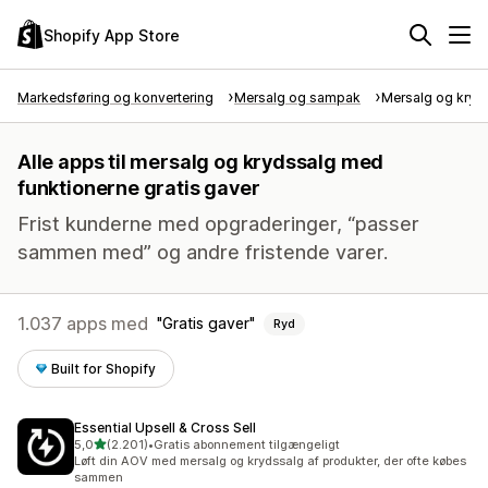
Shopify App Store
Markedsføring og konvertering
Mersalg og sampak
Mersalg og kryd
Alle apps til mersalg og krydssalg med
funktionerne gratis gaver
Frist kunderne med opgraderinger, “passer
sammen med” og andre fristende varer.
1.037 apps med
Gratis gaver
Ryd
Built for Shopify
Essential Upsell & Cross Sell
ud af 5 stjerner
5,0
(2.201)
•
Gratis abonnement tilgængeligt
2201 anmeldelser i alt
Løft din AOV med mersalg og krydssalg af produkter, der ofte købes
sammen