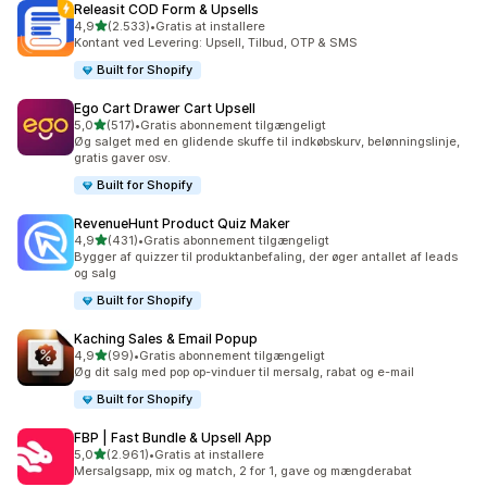
Releasit COD Form & Upsells
ud af 5 stjerner
4,9
(2.533)
•
Gratis at installere
2533 anmeldelser i alt
Kontant ved Levering: Upsell, Tilbud, OTP & SMS
Built for Shopify
Ego Cart Drawer Cart Upsell
ud af 5 stjerner
5,0
(517)
•
Gratis abonnement tilgængeligt
517 anmeldelser i alt
Øg salget med en glidende skuffe til indkøbskurv, belønningslinje,
gratis gaver osv.
Built for Shopify
RevenueHunt Product Quiz Maker
ud af 5 stjerner
4,9
(431)
•
Gratis abonnement tilgængeligt
431 anmeldelser i alt
Bygger af quizzer til produktanbefaling, der øger antallet af leads
og salg
Built for Shopify
Kaching Sales & Email Popup
ud af 5 stjerner
4,9
(99)
•
Gratis abonnement tilgængeligt
99 anmeldelser i alt
Øg dit salg med pop op-vinduer til mersalg, rabat og e-mail
Built for Shopify
FBP | Fast Bundle & Upsell App
ud af 5 stjerner
5,0
(2.961)
•
Gratis at installere
2961 anmeldelser i alt
Mersalgsapp, mix og match, 2 for 1, gave og mængderabat