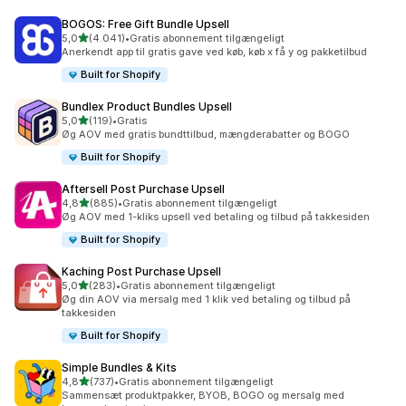
BOGOS: Free Gift Bundle Upsell
ud af 5 stjerner
5,0
(4.041)
•
Gratis abonnement tilgængeligt
4041 anmeldelser i alt
Anerkendt app til gratis gave ved køb, køb x få y og pakketilbud
Built for Shopify
Bundlex Product Bundles Upsell
ud af 5 stjerner
5,0
(119)
•
Gratis
119 anmeldelser i alt
Øg AOV med gratis bundttilbud, mængderabatter og BOGO
Built for Shopify
Aftersell Post Purchase Upsell
ud af 5 stjerner
4,8
(885)
•
Gratis abonnement tilgængeligt
885 anmeldelser i alt
Øg AOV med 1-kliks upsell ved betaling og tilbud på takkesiden
Built for Shopify
Kaching Post Purchase Upsell
ud af 5 stjerner
5,0
(283)
•
Gratis abonnement tilgængeligt
283 anmeldelser i alt
Øg din AOV via mersalg med 1 klik ved betaling og tilbud på
takkesiden
Built for Shopify
Simple Bundles & Kits
ud af 5 stjerner
4,8
(737)
•
Gratis abonnement tilgængeligt
737 anmeldelser i alt
Sammensæt produktpakker, BYOB, BOGO og mersalg med