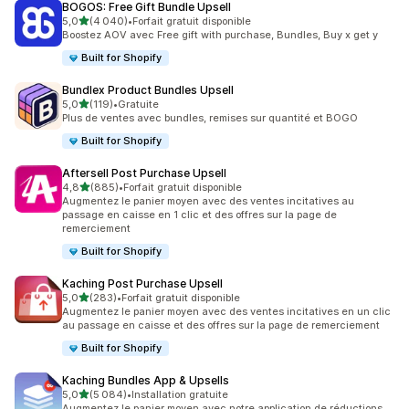
BOGOS: Free Gift Bundle Upsell
étoile(s) sur 5
5,0
(4 040)
•
Forfait gratuit disponible
4040 avis au total
Boostez AOV avec Free gift with purchase, Bundles, Buy x get y
Built for Shopify
Bundlex Product Bundles Upsell
étoile(s) sur 5
5,0
(119)
•
Gratuite
119 avis au total
Plus de ventes avec bundles, remises sur quantité et BOGO
Built for Shopify
Aftersell Post Purchase Upsell
étoile(s) sur 5
4,8
(885)
•
Forfait gratuit disponible
885 avis au total
Augmentez le panier moyen avec des ventes incitatives au
passage en caisse en 1 clic et des offres sur la page de
remerciement
Built for Shopify
Kaching Post Purchase Upsell
étoile(s) sur 5
5,0
(283)
•
Forfait gratuit disponible
283 avis au total
Augmentez le panier moyen avec des ventes incitatives en un clic
au passage en caisse et des offres sur la page de remerciement
Built for Shopify
Kaching Bundles App & Upsells
étoile(s) sur 5
5,0
(5 084)
•
Installation gratuite
5084 avis au total
Augmentez le panier moyen avec notre application de réductions