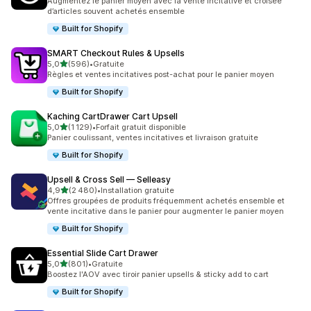
Augmentez le panier moyen avec la vente incitative et croisée
d’articles souvent achetés ensemble
Built for Shopify
SMART Checkout Rules & Upsells
étoile(s) sur 5
5,0
(596)
•
Gratuite
596 avis au total
Règles et ventes incitatives post-achat pour le panier moyen
Built for Shopify
Kaching CartDrawer Cart Upsell
étoile(s) sur 5
5,0
(1 129)
•
Forfait gratuit disponible
1129 avis au total
Panier coulissant, ventes incitatives et livraison gratuite
Built for Shopify
Upsell & Cross Sell — Selleasy
étoile(s) sur 5
4,9
(2 480)
•
Installation gratuite
2480 avis au total
Offres groupées de produits fréquemment achetés ensemble et
vente incitative dans le panier pour augmenter le panier moyen
Built for Shopify
Essential Slide Cart Drawer
étoile(s) sur 5
5,0
(801)
•
Gratuite
801 avis au total
Boostez l'AOV avec tiroir panier upsells & sticky add to cart
Built for Shopify