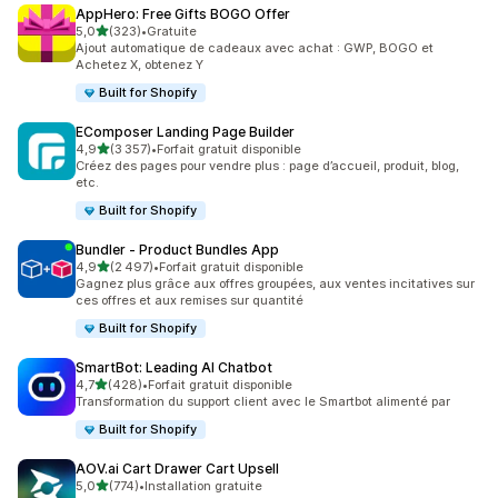
AppHero: Free Gifts BOGO Offer
étoile(s) sur 5
5,0
(323)
•
Gratuite
323 avis au total
Ajout automatique de cadeaux avec achat : GWP, BOGO et
Achetez X, obtenez Y
Built for Shopify
EComposer Landing Page Builder
étoile(s) sur 5
4,9
(3 357)
•
Forfait gratuit disponible
3357 avis au total
Créez des pages pour vendre plus : page d’accueil, produit, blog,
etc.
Built for Shopify
Bundler ‑ Product Bundles App
étoile(s) sur 5
4,9
(2 497)
•
Forfait gratuit disponible
2497 avis au total
Gagnez plus grâce aux offres groupées, aux ventes incitatives sur
ces offres et aux remises sur quantité
Built for Shopify
SmartBot: Leading AI Chatbot
étoile(s) sur 5
4,7
(428)
•
Forfait gratuit disponible
428 avis au total
Transformation du support client avec le Smartbot alimenté par
Built for Shopify
AOV.ai Cart Drawer Cart Upsell
étoile(s) sur 5
5,0
(774)
•
Installation gratuite
774 avis au total