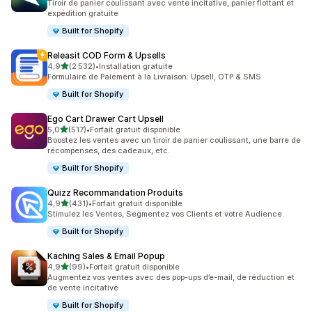
Tiroir de panier coulissant avec vente incitative, panier flottant et
expédition gratuite
Built for Shopify
Releasit COD Form & Upsells
étoile(s) sur 5
4,9
(2 532)
•
Installation gratuite
2532 avis au total
Formulaire de Paiement à la Livraison: Upsell, OTP & SMS
Built for Shopify
Ego Cart Drawer Cart Upsell
étoile(s) sur 5
5,0
(517)
•
Forfait gratuit disponible
517 avis au total
Boostez les ventes avec un tiroir de panier coulissant, une barre de
récompenses, des cadeaux, etc.
Built for Shopify
Quizz Recommandation Produits
étoile(s) sur 5
4,9
(431)
•
Forfait gratuit disponible
431 avis au total
Stimulez les Ventes, Segmentez vos Clients et votre Audience.
Built for Shopify
Kaching Sales & Email Popup
étoile(s) sur 5
4,9
(99)
•
Forfait gratuit disponible
99 avis au total
Augmentez vos ventes avec des pop-ups d’e-mail, de réduction et
de vente incitative
Built for Shopify