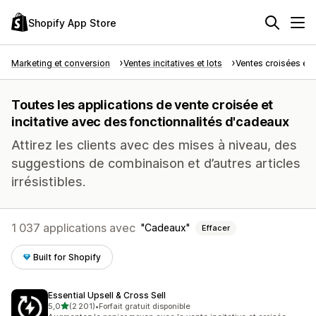
Shopify App Store
Marketing et conversion
Ventes incitatives et lots
Ventes croisées et i
Toutes les applications de vente croisée et
incitative avec des fonctionnalités d'cadeaux
Attirez les clients avec des mises à niveau, des
suggestions de combinaison et d’autres articles
irrésistibles.
1 037 applications avec
Cadeaux
Effacer
Built for Shopify
Essential Upsell & Cross Sell
étoile(s) sur 5
5,0
(2 201)
•
Forfait gratuit disponible
2201 avis au total