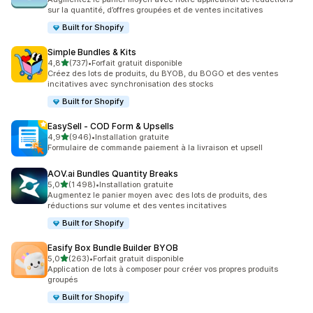
sur la quantité, d’offres groupées et de ventes incitatives
Built for Shopify
Simple Bundles & Kits
étoile(s) sur 5
4,8
(737)
•
Forfait gratuit disponible
737 avis au total
Créez des lots de produits, du BYOB, du BOGO et des ventes
incitatives avec synchronisation des stocks
Built for Shopify
EasySell ‑ COD Form & Upsells
étoile(s) sur 5
4,9
(946)
•
Installation gratuite
946 avis au total
Formulaire de commande paiement à la livraison et upsell
AOV.ai Bundles Quantity Breaks
étoile(s) sur 5
5,0
(1 498)
•
Installation gratuite
1498 avis au total
Augmentez le panier moyen avec des lots de produits, des
réductions sur volume et des ventes incitatives
Built for Shopify
Easify Box Bundle Builder BYOB
étoile(s) sur 5
5,0
(263)
•
Forfait gratuit disponible
263 avis au total
Application de lots à composer pour créer vos propres produits
groupés
Built for Shopify