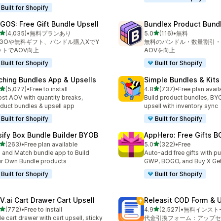
Built for Shopify
GOS: Free Gift Bundle Upsell
Bundlex Product Bund
5つ星中
5つ星中
(4,035)
•
無料プランあり
5.0
(116)
•
無料
計レビュー数：4035件
合計レビュー数：116件
OGOや無料ギフト、バンドル購入XでY
無料のバンドル・数量割引・
ットでAOV向上
AOVを向上
Built for Shopify
Built for Shopify
ching Bundles App & Upsells
Simple Bundles & Kits
5つ星中
5つ星中
(5,077)
•
Free to install
4.8
(737)
•
Free plan avail
計レビュー数：5077件
合計レビュー数：737件
st AOV with quantity breaks,
Build product bundles, B
duct bundles & upsell app
upsell with inventory sync
Built for Shopify
Built for Shopify
sify Box Bundle Builder BYOB
AppHero: Free Gifts B
5つ星中
5つ星中
(263)
•
Free plan available
5.0
(322)
•
Free
計レビュー数：263件
合計レビュー数：322件
 and Match bundle app to Build
Auto-add free gifts with p
r Own Bundle products
GWP, BOGO, and Buy X Get
Built for Shopify
Built for Shopify
V.ai Cart Drawer Cart Upsell
Releasit COD Form & U
5つ星中
5つ星中
(772)
•
Free to install
4.9
(2,527)
•
無料インスト
計レビュー数：772件
合計レビュー数：2527件
de cart drawer with cart upsell, sticky
代金引換フォーム：アップセ