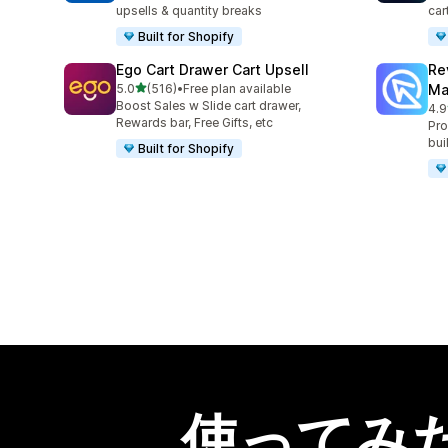
upsells & quantity breaks
car
Built for Shopify
Ego Cart Drawer Cart Upsell
Re
5つ星中
5.0
(516)
•
Free plan available
Ma
合計レビュー数：516件
Boost Sales w Slide cart drawer,
4.9
合
Rewards bar, Free Gifts, etc
Pro
bui
Built for Shopify
使ってみ