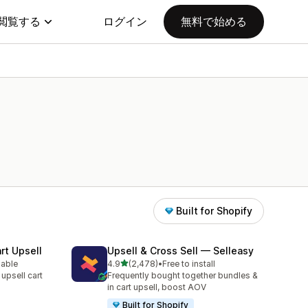
閲覧する
ログイン
無料で始める
Built for Shopify
rt Upsell
Upsell & Cross Sell — Selleasy
5つ星中
lable
4.9
(2,478)
•
Free to install
合計レビュー数：2478件
 upsell cart
Frequently bought together bundles &
in cart upsell, boost AOV
Built for Shopify