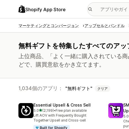
Shopify App Store
マーケティングとコンバージョン
アップセルとバンドル
無料ギフトを特集したすべてのアッ
上位商品、「よく一緒に購入されている商
どで、購買意欲をかき立てます。
1,034個のアプリ：
無料ギフト
クリア
Essential Upsell & Cross Sell
SM
5つ星中
5.0
(2,199)
•
Free plan available
Up
合計レビュー数：2199件
Lift AOV with Frequently Bought
5.0
合
Together Upsell and Cross-sell
Che
pur
Built for Shopify