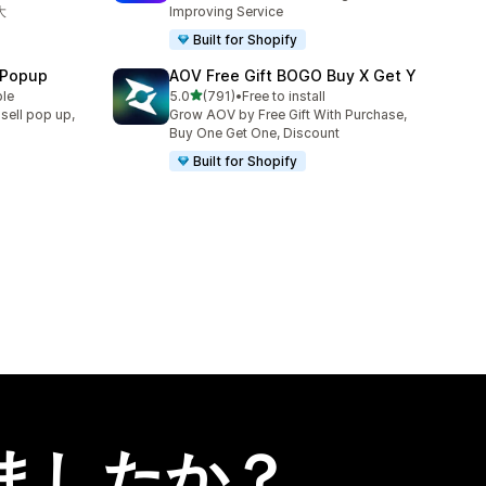
大
Improving Service
Built for Shopify
 Popup
AOV Free Gift BOGO Buy X Get Y
5つ星中
ble
5.0
(791)
•
Free to install
合計レビュー数：791件
sell pop up,
Grow AOV by Free Gift With Purchase,
Buy One Get One, Discount
Built for Shopify
ましたか？