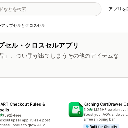
アプリを
アップセルとクロスセル
プセル・クロスセルアプリ
品」、つい手が出てしまうその他のアイテムな
ART Checkout Rules &
Kaching CartDrawer Ca
5つ星中
sells
5.0
(1,126)
•
Free plan avai
合計レビュー数：1126件
Boost your AOV: slide cart,
5つ星中
(592)
•
Free
計レビュー数：592件
& free shipping bar
ckout upsell app, rules & post
chase upsells to grow AOV
Built for Shopify