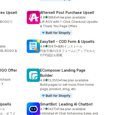
les Upsell
Aftersell Post Purchase Upsell
5つ星中
4.8
(884)
•
Free plan available
合計レビュー数：884件
BOGOで
Lift AOV with 1-Click Checkout Upsells
& Thank You Page Offers
Built for Shopify
EasySell ‑ COD Form & Upsells
5つ星中
able
4.9
(947)
•
無料インストール
合計レビュー数：947件
YOB, BOGO &
代金引換の注文フォームにアップセルと
OTP認証を搭載
OGO Offer
EComposer Landing Page
Builder
urchase:
5つ星中
4.9
(3,355)
•
Free plan available
合計レビュー数：3355件
 Y
Build pages to sell more, from home
page, product, blog, etc.
Built for Shopify
psells
SmartBot: Leading AI Chatbot
5つ星中
ール
4.7
(427)
•
Free plan available
合計レビュー数：427件
ル、オファ
Unlimited AI Chat: Enhancing Sales and