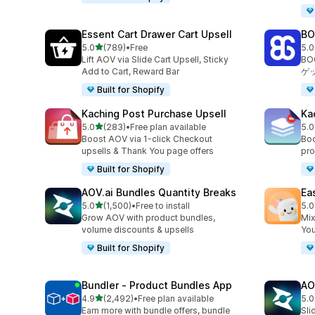
Essent Cart Drawer Cart Upsell
BO
5つ星中
5.0
(789)
•
Free
5.0
合計レビュー数：789件
合
Lift AOV via Slide Cart Upsell, Sticky
B
Add to Cart, Reward Bar
ゲ
Built for Shopify
Kaching Post Purchase Upsell
Ka
5つ星中
5.0
(283)
•
Free plan available
5.0
合計レビュー数：283件
合
Boost AOV via 1-click Checkout
Boo
upsells & Thank You page offers
pro
Built for Shopify
AOV.ai Bundles Quantity Breaks
Ea
5つ星中
5.0
(1,500)
•
Free to install
5.0
合計レビュー数：1500件
合
Grow AOV with product bundles,
Mix
volume discounts & upsells
You
Built for Shopify
Bundler ‑ Product Bundles App
AO
5つ星中
4.9
(2,492)
•
Free plan available
5.0
合計レビュー数：2492件
合
Earn more with bundle offers, bundle
Sli