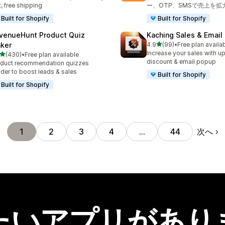
t, free shipping
ー、OTP、SMSで売上を拡
Built for Shopify
Built for Shopify
venueHunt Product Quiz
Kaching Sales & Email
5つ星中
ker
4.9
(99)
•
Free plan availa
合計レビュー数：99件
Increase your sales with up
5つ星中
(430)
•
Free plan available
計レビュー数：430件
discount & email popup
duct recommendation quizzes
lder to boost leads & sales
Built for Shopify
Built for Shopify
次へ
1
2
3
4
…
44
たいアプリがあり