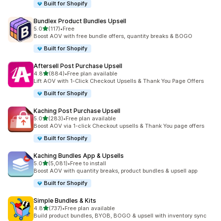
Built for Shopify
Bundlex Product Bundles Upsell
별 5개 중
5.0
(117)
•
Free
총 리뷰 117개
Boost AOV with free bundle offers, quantity breaks & BOGO
Built for Shopify
Aftersell Post Purchase Upsell
별 5개 중
4.8
(884)
•
Free plan available
총 리뷰 884개
Lift AOV with 1-Click Checkout Upsells & Thank You Page Offers
Built for Shopify
Kaching Post Purchase Upsell
별 5개 중
5.0
(283)
•
Free plan available
총 리뷰 283개
Boost AOV via 1-click Checkout upsells & Thank You page offers
Built for Shopify
Kaching Bundles App & Upsells
별 5개 중
5.0
(5,081)
•
Free to install
총 리뷰 5081개
Boost AOV with quantity breaks, product bundles & upsell app
Built for Shopify
Simple Bundles & Kits
별 5개 중
4.8
(737)
•
Free plan available
총 리뷰 737개
Build product bundles, BYOB, BOGO & upsell with inventory sync