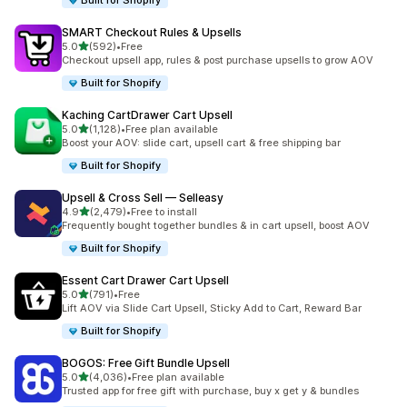
Built for Shopify
SMART Checkout Rules & Upsells
별 5개 중
5.0
(592)
•
Free
총 리뷰 592개
Checkout upsell app, rules & post purchase upsells to grow AOV
Built for Shopify
Kaching CartDrawer Cart Upsell
별 5개 중
5.0
(1,128)
•
Free plan available
총 리뷰 1128개
Boost your AOV: slide cart, upsell cart & free shipping bar
Built for Shopify
Upsell & Cross Sell — Selleasy
별 5개 중
4.9
(2,479)
•
Free to install
총 리뷰 2479개
Frequently bought together bundles & in cart upsell, boost AOV
Built for Shopify
Essent Cart Drawer Cart Upsell
별 5개 중
5.0
(791)
•
Free
총 리뷰 791개
Lift AOV via Slide Cart Upsell, Sticky Add to Cart, Reward Bar
Built for Shopify
BOGOS: Free Gift Bundle Upsell
별 5개 중
5.0
(4,036)
•
Free plan available
총 리뷰 4036개
Trusted app for free gift with purchase, buy x get y & bundles