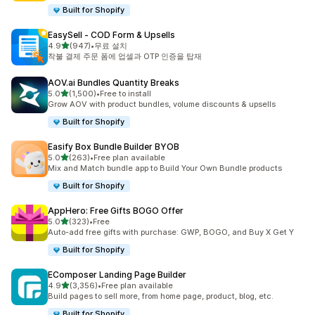
Built for Shopify
EasySell ‑ COD Form & Upsells
별 5개 중
4.9
(947)
•
무료 설치
총 리뷰 947개
착불 결제 주문 폼에 업셀과 OTP 인증을 탑재
AOV.ai Bundles Quantity Breaks
별 5개 중
5.0
(1,500)
•
Free to install
총 리뷰 1500개
Grow AOV with product bundles, volume discounts & upsells
Built for Shopify
Easify Box Bundle Builder BYOB
별 5개 중
5.0
(263)
•
Free plan available
총 리뷰 263개
Mix and Match bundle app to Build Your Own Bundle products
Built for Shopify
AppHero: Free Gifts BOGO Offer
별 5개 중
5.0
(323)
•
Free
총 리뷰 323개
Auto-add free gifts with purchase: GWP, BOGO, and Buy X Get Y
Built for Shopify
EComposer Landing Page Builder
별 5개 중
4.9
(3,356)
•
Free plan available
총 리뷰 3356개
Build pages to sell more, from home page, product, blog, etc.
Built for Shopify