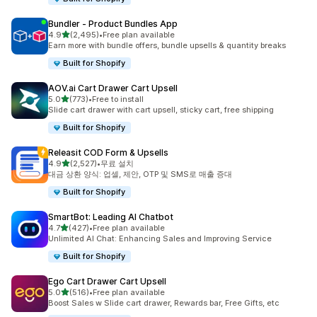
Bundler ‑ Product Bundles App
별 5개 중
4.9
(2,495)
•
Free plan available
총 리뷰 2495개
Earn more with bundle offers, bundle upsells & quantity breaks
Built for Shopify
AOV.ai Cart Drawer Cart Upsell
별 5개 중
5.0
(773)
•
Free to install
총 리뷰 773개
Slide cart drawer with cart upsell, sticky cart, free shipping
Built for Shopify
Releasit COD Form & Upsells
별 5개 중
4.9
(2,527)
•
무료 설치
총 리뷰 2527개
대금 상환 양식: 업셀, 제안, OTP 및 SMS로 매출 증대
Built for Shopify
SmartBot: Leading AI Chatbot
별 5개 중
4.7
(427)
•
Free plan available
총 리뷰 427개
Unlimited AI Chat: Enhancing Sales and Improving Service
Built for Shopify
Ego Cart Drawer Cart Upsell
별 5개 중
5.0
(516)
•
Free plan available
총 리뷰 516개
Boost Sales w Slide cart drawer, Rewards bar, Free Gifts, etc