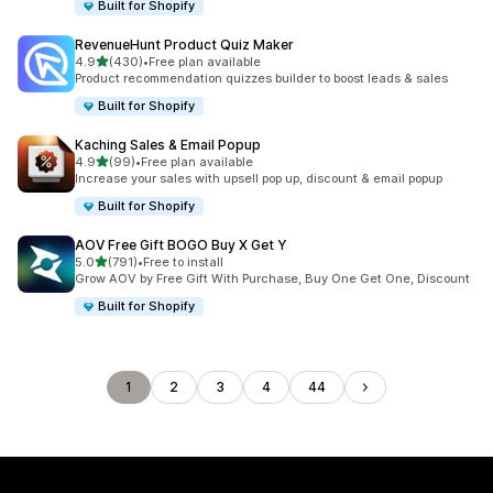
Built for Shopify
RevenueHunt Product Quiz Maker
별 5개 중
4.9
(430)
•
Free plan available
총 리뷰 430개
Product recommendation quizzes builder to boost leads & sales
Built for Shopify
Kaching Sales & Email Popup
별 5개 중
4.9
(99)
•
Free plan available
총 리뷰 99개
Increase your sales with upsell pop up, discount & email popup
Built for Shopify
AOV Free Gift BOGO Buy X Get Y
별 5개 중
5.0
(791)
•
Free to install
총 리뷰 791개
Grow AOV by Free Gift With Purchase, Buy One Get One, Discount
Built for Shopify
1
2
3
4
44