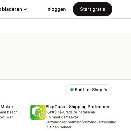
 bladeren
Inloggen
Start gratis
Built for Shopify
z Maker
ShipGuard: Shipping Protection
van 5 sterren
Gratis abonnement beschikbaar
4,4
(14)
•
Gratis te installeren
14 recensies in totaal
-bouwer
Op maat gemaakte
verzendbescherming/verzendverzekering
in eigen beheer.