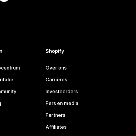
n
Shopify
pcentrum
Over ons
ntatie
Carrières
mmunity
Investeerders
g
Pers en media
Partners
Affiliates