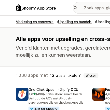
Shopify App Store
Marketing en conversie
Upselling en bundels
Upsellin
Alle apps voor upselling en cross-se
Verleid klanten met upgrades, gerelatee
moeilijk zullen kunnen weerstaan.
1.038 apps met
Gratis artikelen
Wissen
One Click Upsell ‑ Zipify OCU
Fo
van 5 sterren
4,6
(496)
•
Gratis abonnement beschikbaar
4,9
496 recensies in totaal
348
Verhoog de AOV met AI-post-
AOV
purchase-upsells en checkout-upsells
ups
Built for Shopify