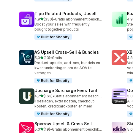
Tipo Related Products, Upsell
Ko
van 5 sterren
4,9
(330)
•
Gratis abonnement beschikbaar
4,9
330 recensies in totaal
347
Boost your sales with frequently
Ste
bought together products
pop
Built for Shopify
AS Upsell Cross‑Sell & Bundles
XB
van 5 sterren
5,0
(13)
•
Gratis
4,8
13 recensies in totaal
16 
Product-upsells, add-ons, bundels en
Ver
kwantumkortingen om de AOV te
voo
verhogen
win
Built for Shopify
Upcharge Surcharge Fees Tariff
Go
van 5 sterren
4,7
(163)
•
Gratis abonnement beschikbaar
5,0
163 recensies in totaal
42 
Toeslagen, extra kosten, checkout-
AI-
kosten, creditcardkosten en meer
voo
Built for Shopify
Sparrow Upsell & Cross Sell
Sk
van 5 sterren
5,0
(19)
•
Gratis abonnement beschikbaar
5,0
19 recensies in totaal
226