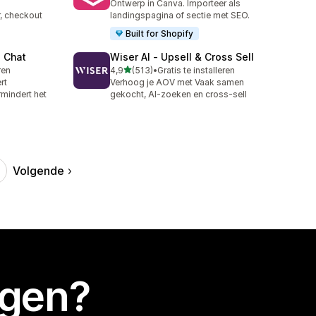
Ontwerp in Canva. Importeer als
, checkout
landingspagina of sectie met SEO.
Built for Shopify
e Chat
Wiser AI ‑ Upsell & Cross Sell
van 5 sterren
ren
4,9
(513)
•
Gratis te installeren
513 recensies in totaal
rt
Verhoog je AOV met Vaak samen
mindert het
gekocht, AI-zoeken en cross-sell
Volgende
egen?