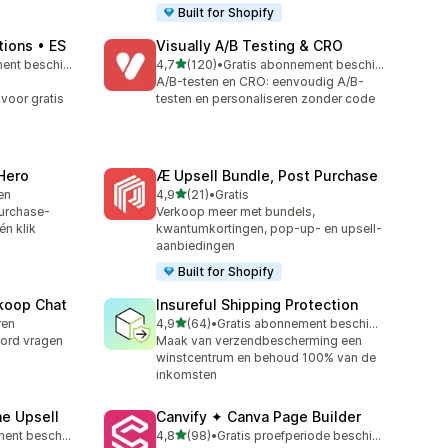
Built for Shopify
ions • ES
Visually A/B Testing & CRO
van 5 sterren
Gratis abonnement beschikbaar
4,7
(120)
•
Gratis abonnement beschikbaar
120 recensies in totaal
A/B-testen en CRO: eenvoudig A/B-
voor gratis
testen en personaliseren zonder code
Hero
Æ Upsell Bundle, Post Purchase
van 5 sterren
ren
4,9
(21)
•
Gratis
21 recensies in totaal
urchase-
Verkoop meer met bundels,
n klik
kwantumkortingen, pop-up- en upsell-
aanbiedingen
Built for Shopify
koop Chat
Insureful Shipping Protection
van 5 sterren
ren
4,9
(64)
•
Gratis abonnement beschikbaar
64 recensies in totaal
ord vragen
Maak van verzendbescherming een
winstcentrum en behoud 100% van de
inkomsten
ne Upsell
Canvify ✦ Canva Page Builder
van 5 sterren
Gratis abonnement beschikbaar
4,8
(98)
•
Gratis proefperiode beschikbaar
98 recensies in totaal