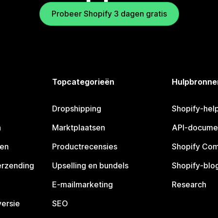
Probeer Shopify 3 dagen gratis
Topcategorieën
Hulpbronne
Dropshipping
Shopify-hel
n
Marktplaatsen
API-docume
pen
Productrecensies
Shopify Co
erzending
Upselling en bundels
Shopify-blo
E-mailmarketing
Research
ersie
SEO