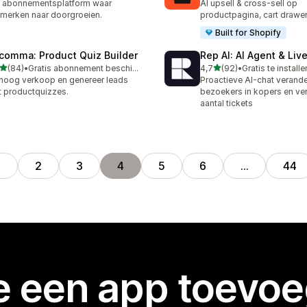
 abonnementsplatform waar
AI upsell & cross-sell op
merken naar doorgroeien.
productpagina, cart drawer
Built for Shopify
comma: Product Quiz Builder
Rep AI: AI Agent & Liv
van 5 sterren
van 5 sterren
(84)
•
Gratis abonnement beschikbaar
4,7
(92)
•
Gratis te installe
recensies in totaal
92 recensies in totaal
hoog verkoop en genereer leads
Proactieve AI-chat verande
 productquizzes.
bezoekers in kopers en ver
aantal tickets
1
2
3
4
5
6
…
44
je een app toevo