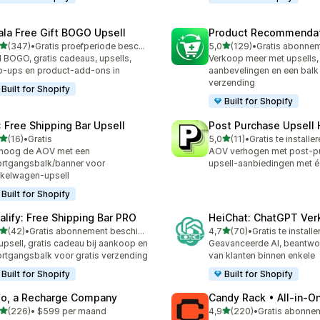
ala Free Gift BOGO Upsell
Product Recommendat
van 5 sterren
van 5 sterren
(347)
•
Gratis proefperiode beschikbaar
5,0
(129)
•
 recensies in totaal
129 recensies in totaal
l BOGO, gratis cadeaus, upsells,
Verkoop meer met upsells,
-ups en product-add-ons in
aanbevelingen en een balk 
verzending
Built for Shopify
Built for Shopify
: Free Shipping Bar Upsell
Post Purchase Upsell 
van 5 sterren
van 5 sterren
(16)
•
Gratis
5,0
(11)
•
Gratis te installe
recensies in totaal
11 recensies in totaal
hoog de AOV met een
AOV verhogen met post-p
rtgangsbalk/banner voor
upsell-aanbiedingen met éé
kelwagen-upsell
Built for Shopify
alify: Free Shipping Bar PRO
HeiChat: ChatGPT Ver
van 5 sterren
van 5 sterren
(42)
•
Gratis abonnement beschikbaar
4,7
(70)
•
Gratis te installe
recensies in totaal
70 recensies in totaal
upsell, gratis cadeau bij aankoop en
Geavanceerde AI, beantwo
rtgangsbalk voor gratis verzending
van klanten binnen enkele
Built for Shopify
Built for Shopify
io, a Recharge Company
Candy Rack • All‑in‑O
van 5 sterren
van 5 sterren
(226)
•
$599 per maand
4,9
(220)
•
 recensies in totaal
220 recensies in totaal