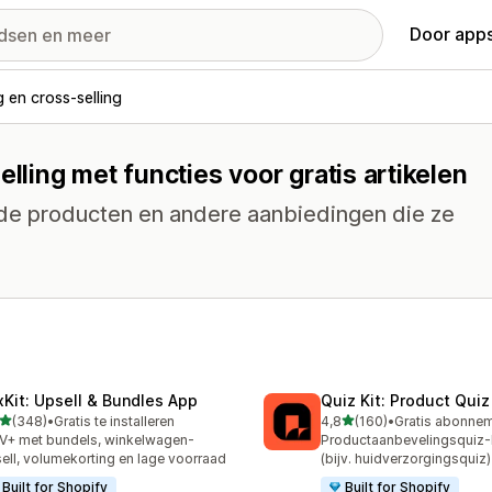
Door apps
g en cross-selling
lling met functies voor gratis artikelen
rde producten en andere aanbiedingen die ze
xKit: Upsell & Bundles App
Quiz Kit: Product Qui
van 5 sterren
van 5 sterren
(348)
•
Gratis te installeren
4,8
(160)
•
 recensies in totaal
160 recensies in totaal
+ met bundels, winkelwagen-
Productaanbevelingsquiz
ell, volumekorting en lage voorraad
(bijv. huidverzorgingsquiz)
Built for Shopify
Built for Shopify