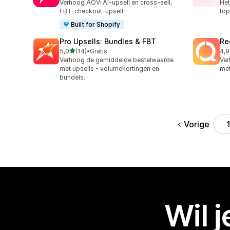
Verhoog AOV: AI-upsell en cross-sell,
Het
FBT-checkout-upsell
top
Built for Shopify
Pro Upsells: Bundles & FBT
Re
van 5 sterren
5,0
(14)
•
Gratis
4,9
14 recensies in totaal
84 
Verhoog de gemiddelde bestelwaarde
Ver
met upsells - volumekortingen en
met
bundels.
Vorige
Wil 