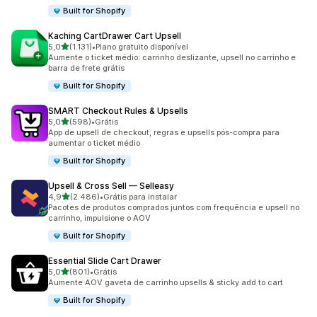
Built for Shopify
Kaching CartDrawer Cart Upsell
de 5 estrelas
5,0
(1.131)
•
Plano gratuito disponível
1131 avaliações ao todo
Aumente o ticket médio: carrinho deslizante, upsell no carrinho e
barra de frete grátis
Built for Shopify
SMART Checkout Rules & Upsells
de 5 estrelas
5,0
(598)
•
Grátis
598 avaliações ao todo
App de upsell de checkout, regras e upsells pós-compra para
aumentar o ticket médio
Built for Shopify
Upsell & Cross Sell — Selleasy
de 5 estrelas
4,9
(2.486)
•
Grátis para instalar
2486 avaliações ao todo
Pacotes de produtos comprados juntos com frequência e upsell no
carrinho, impulsione o AOV
Built for Shopify
Essential Slide Cart Drawer
de 5 estrelas
5,0
(801)
•
Grátis
801 avaliações ao todo
Aumente AOV gaveta de carrinho upsells & sticky add to cart
Built for Shopify