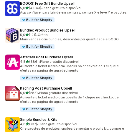
BOGOS: Free Gift Bundle Upsell
de 5 estrelas
5,0
(4.043)
•
Plano gratuito disponível
4043 avaliações ao todo
App confiável para brinde em compras, compre X e leve Y e pacotes
Built for Shopify
Bundlex Product Bundles Upsell
de 5 estrelas
5,0
(121)
•
Grátis
121 avaliações ao todo
Mais vendas com bundles, descontos por quantidade e BOGO
Built for Shopify
Aftersell Post Purchase Upsell
de 5 estrelas
4,8
(886)
•
Plano gratuito disponível
886 avaliações ao todo
Aumente o ticket médio com upsells no checkout de 1 clique e
ofertas na página de agradecimento
Built for Shopify
Kaching Post Purchase Upsell
de 5 estrelas
5,0
(283)
•
Plano gratuito disponível
283 avaliações ao todo
Aumente o ticket médio com upsells de 1 clique no checkout e
ofertas na página de agradecimento
Built for Shopify
Simple Bundles & Kits
de 5 estrelas
4,8
(737)
•
Plano gratuito disponível
737 avaliações ao todo
Crie pacotes de produtos, opções de montar o próprio kit, compre e