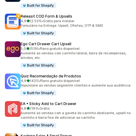
Built for Shopify
Releasit COD Form & Upsells
de 5 estrelas
4,9
(2.531)
•
Grátis para instalar
2531 avaliações ao todo
Formulário na Entrega: Upsell, Ofertas, OTP & SMS
Built for Shopify
Ego Cart Drawer Cart Upsell
de 5 estrelas
5,0
(519)
•
Plano gratuito disponível
519 avaliações ao todo
Aumente as vendas com carrinho lateral, barra de recompensas,
brindes, etc.
Built for Shopify
Quiz Recomendação de Produtos
de 5 estrelas
4,9
(431)
•
Plano gratuito disponível
431 avaliações ao todo
Impulsione as vendas segmente clientes e aumente sua audiência
Built for Shopify
EA • Sticky Add to Cart Drawer
de 5 estrelas
4,8
(191)
•
Grátis
191 avaliações ao todo
Aumente as vendas com a gaveta do carrinho deslizante, upsell no
carrinho e barra fixa de adicionar ao carrinho
Built for Shopify
Kaching Sales & Email Popup