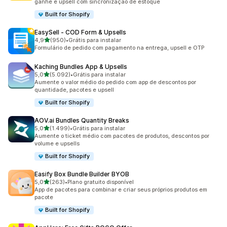
ganhe e upsell com sincronização de estoque
Built for Shopify
EasySell ‑ COD Form & Upsells
de 5 estrelas
4,9
(950)
•
Grátis para instalar
950 avaliações ao todo
Formulário de pedido com pagamento na entrega, upsell e OTP
Kaching Bundles App & Upsells
de 5 estrelas
5,0
(5.092)
•
Grátis para instalar
5092 avaliações ao todo
Aumente o valor médio do pedido com app de descontos por
quantidade, pacotes e upsell
Built for Shopify
AOV.ai Bundles Quantity Breaks
de 5 estrelas
5,0
(1.499)
•
Grátis para instalar
1499 avaliações ao todo
Aumente o ticket médio com pacotes de produtos, descontos por
volume e upsells
Built for Shopify
Easify Box Bundle Builder BYOB
de 5 estrelas
5,0
(263)
•
Plano gratuito disponível
263 avaliações ao todo
App de pacotes para combinar e criar seus próprios produtos em
pacote
Built for Shopify