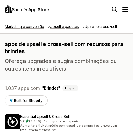
Shopify App Store
Marketing e conversão
Upsell e pacotes
Upsell e cross-sell
apps de upsell e cross-sell com recursos para
brindes
Ofereça upgrades e sugira combinações ou
outros itens irresistíveis.
1.037 apps com
Brindes
Limpar
Built for Shopify
Essential Upsell & Cross Sell
de 5 estrelas
5,0
(2.200)
•
Plano gratuito disponível
2200 avaliações ao todo
Aumente o ticket médio com upsell de comprados juntos com
frequência e cross-sell