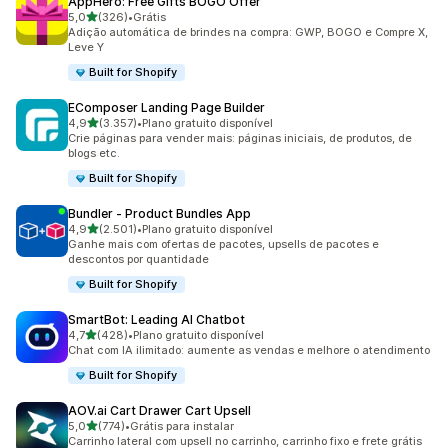
AppHero: Free Gifts BOGO Offer
de 5 estrelas
5,0
(326)
•
Grátis
326 avaliações ao todo
Adição automática de brindes na compra: GWP, BOGO e Compre X,
Leve Y
Built for Shopify
EComposer Landing Page Builder
de 5 estrelas
4,9
(3.357)
•
Plano gratuito disponível
3357 avaliações ao todo
Crie páginas para vender mais: páginas iniciais, de produtos, de
blogs etc.
Built for Shopify
Bundler ‑ Product Bundles App
de 5 estrelas
4,9
(2.501)
•
Plano gratuito disponível
2501 avaliações ao todo
Ganhe mais com ofertas de pacotes, upsells de pacotes e
descontos por quantidade
Built for Shopify
SmartBot: Leading AI Chatbot
de 5 estrelas
4,7
(428)
•
Plano gratuito disponível
428 avaliações ao todo
Chat com IA ilimitado: aumente as vendas e melhore o atendimento
Built for Shopify
AOV.ai Cart Drawer Cart Upsell
de 5 estrelas
5,0
(774)
•
Grátis para instalar
774 avaliações ao todo
Carrinho lateral com upsell no carrinho, carrinho fixo e frete grátis