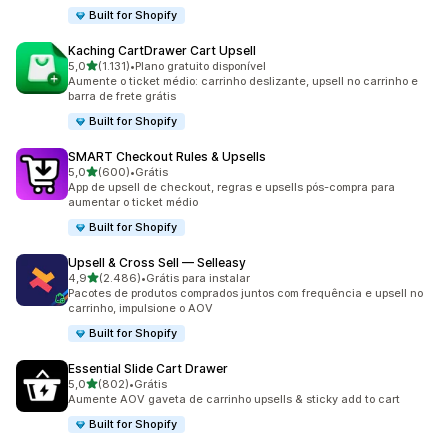
Built for Shopify
Kaching CartDrawer Cart Upsell
de 5 estrelas
5,0
(1.131)
•
Plano gratuito disponível
1131 avaliações ao todo
Aumente o ticket médio: carrinho deslizante, upsell no carrinho e
barra de frete grátis
Built for Shopify
SMART Checkout Rules & Upsells
de 5 estrelas
5,0
(600)
•
Grátis
600 avaliações ao todo
App de upsell de checkout, regras e upsells pós-compra para
aumentar o ticket médio
Built for Shopify
Upsell & Cross Sell — Selleasy
de 5 estrelas
4,9
(2.486)
•
Grátis para instalar
2486 avaliações ao todo
Pacotes de produtos comprados juntos com frequência e upsell no
carrinho, impulsione o AOV
Built for Shopify
Essential Slide Cart Drawer
de 5 estrelas
5,0
(802)
•
Grátis
802 avaliações ao todo
Aumente AOV gaveta de carrinho upsells & sticky add to cart
Built for Shopify