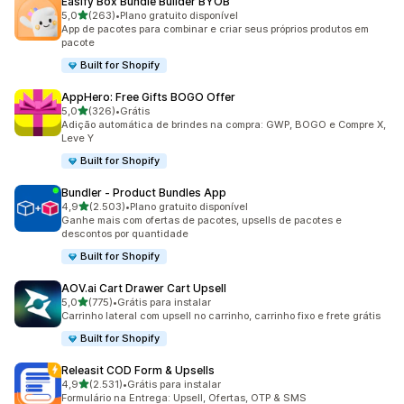
Easify Box Bundle Builder BYOB
de 5 estrelas
5,0
(263)
•
Plano gratuito disponível
263 avaliações ao todo
App de pacotes para combinar e criar seus próprios produtos em
pacote
Built for Shopify
AppHero: Free Gifts BOGO Offer
de 5 estrelas
5,0
(326)
•
Grátis
326 avaliações ao todo
Adição automática de brindes na compra: GWP, BOGO e Compre X,
Leve Y
Built for Shopify
Bundler ‑ Product Bundles App
de 5 estrelas
4,9
(2.503)
•
Plano gratuito disponível
2503 avaliações ao todo
Ganhe mais com ofertas de pacotes, upsells de pacotes e
descontos por quantidade
Built for Shopify
AOV.ai Cart Drawer Cart Upsell
de 5 estrelas
5,0
(775)
•
Grátis para instalar
775 avaliações ao todo
Carrinho lateral com upsell no carrinho, carrinho fixo e frete grátis
Built for Shopify
Releasit COD Form & Upsells
de 5 estrelas
4,9
(2.531)
•
Grátis para instalar
2531 avaliações ao todo
Formulário na Entrega: Upsell, Ofertas, OTP & SMS