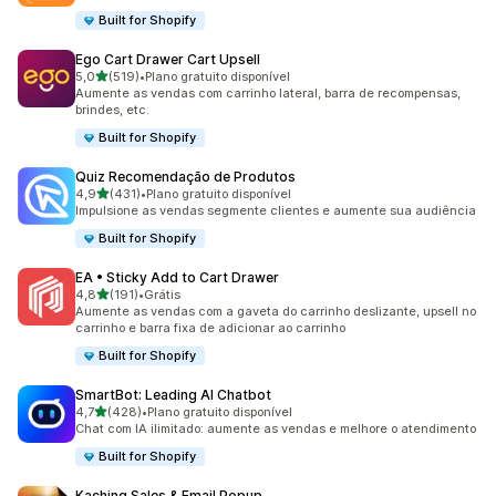
Built for Shopify
Ego Cart Drawer Cart Upsell
de 5 estrelas
5,0
(519)
•
Plano gratuito disponível
519 avaliações ao todo
Aumente as vendas com carrinho lateral, barra de recompensas,
brindes, etc.
Built for Shopify
Quiz Recomendação de Produtos
de 5 estrelas
4,9
(431)
•
Plano gratuito disponível
431 avaliações ao todo
Impulsione as vendas segmente clientes e aumente sua audiência
Built for Shopify
EA • Sticky Add to Cart Drawer
de 5 estrelas
4,8
(191)
•
Grátis
191 avaliações ao todo
Aumente as vendas com a gaveta do carrinho deslizante, upsell no
carrinho e barra fixa de adicionar ao carrinho
Built for Shopify
SmartBot: Leading AI Chatbot
de 5 estrelas
4,7
(428)
•
Plano gratuito disponível
428 avaliações ao todo
Chat com IA ilimitado: aumente as vendas e melhore o atendimento
Built for Shopify
Kaching Sales & Email Popup