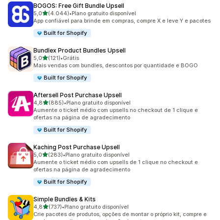
BOGOS: Free Gift Bundle Upsell
de 5 estrelas
5,0
(4.044)
•
Plano gratuito disponível
4044 avaliações ao todo
App confiável para brinde em compras, compre X e leve Y e pacotes
Built for Shopify
Bundlex Product Bundles Upsell
de 5 estrelas
5,0
(121)
•
Grátis
121 avaliações ao todo
Mais vendas com bundles, descontos por quantidade e BOGO
Built for Shopify
Aftersell Post Purchase Upsell
de 5 estrelas
4,8
(885)
•
Plano gratuito disponível
885 avaliações ao todo
Aumente o ticket médio com upsells no checkout de 1 clique e
ofertas na página de agradecimento
Built for Shopify
Kaching Post Purchase Upsell
de 5 estrelas
5,0
(283)
•
Plano gratuito disponível
283 avaliações ao todo
Aumente o ticket médio com upsells de 1 clique no checkout e
ofertas na página de agradecimento
Built for Shopify
Simple Bundles & Kits
de 5 estrelas
4,8
(737)
•
Plano gratuito disponível
737 avaliações ao todo
Crie pacotes de produtos, opções de montar o próprio kit, compre e