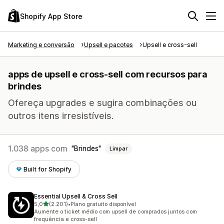
Shopify App Store
Marketing e conversão
Upsell e pacotes
Upsell e cross-sell
apps de upsell e cross-sell com recursos para
brindes
Ofereça upgrades e sugira combinações ou
outros itens irresistíveis.
1.038 apps com
Brindes
Limpar
Built for Shopify
Essential Upsell & Cross Sell
de 5 estrelas
5,0
(2.201)
•
Plano gratuito disponível
2201 avaliações ao todo
Aumente o ticket médio com upsell de comprados juntos com
frequência e cross-sell