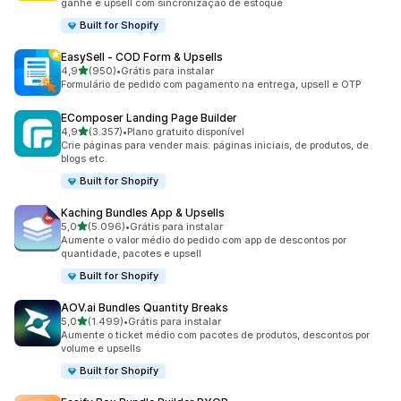
ganhe e upsell com sincronização de estoque
Built for Shopify
EasySell ‑ COD Form & Upsells
de 5 estrelas
4,9
(950)
•
Grátis para instalar
950 avaliações ao todo
Formulário de pedido com pagamento na entrega, upsell e OTP
EComposer Landing Page Builder
de 5 estrelas
4,9
(3.357)
•
Plano gratuito disponível
3357 avaliações ao todo
Crie páginas para vender mais: páginas iniciais, de produtos, de
blogs etc.
Built for Shopify
Kaching Bundles App & Upsells
de 5 estrelas
5,0
(5.096)
•
Grátis para instalar
5096 avaliações ao todo
Aumente o valor médio do pedido com app de descontos por
quantidade, pacotes e upsell
Built for Shopify
AOV.ai Bundles Quantity Breaks
de 5 estrelas
5,0
(1.499)
•
Grátis para instalar
1499 avaliações ao todo
Aumente o ticket médio com pacotes de produtos, descontos por
volume e upsells
Built for Shopify