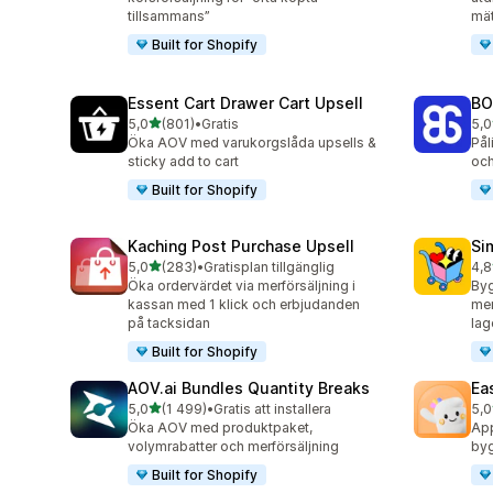
tillsammans”
mät
Built for Shopify
Essent Cart Drawer Cart Upsell
BO
av 5 stjärnor
5,0
(801)
•
Gratis
5,0
801 recensioner totalt
404
Öka AOV med varukorgslåda upsells &
Pål
sticky add to cart
och
Built for Shopify
Kaching Post Purchase Upsell
Si
av 5 stjärnor
5,0
(283)
•
Gratisplan tillgänglig
4,8
283 recensioner totalt
737
Öka ordervärdet via merförsäljning i
By
kassan med 1 klick och erbjudanden
mer
på tacksidan
lag
Built for Shopify
AOV.ai Bundles Quantity Breaks
Ea
av 5 stjärnor
5,0
(1 499)
•
Gratis att installera
5,0
1499 recensioner totalt
263
Öka AOV med produktpaket,
App
volymrabatter och merförsäljning
byg
Built for Shopify