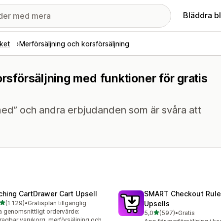
Bläddra b
ket
Merförsäljning och korsförsäljning
orsförsäljning med funktioner för gratis
ed” och andra erbjudanden som är svåra att
ching CartDrawer Cart Upsell
SMART Checkout Rule
av 5 stjärnor
(1 129)
•
Gratisplan tillgänglig
Upsells
9 recensioner totalt
 genomsnittligt ordervärde:
av 5 stjärnor
5,0
(597)
•
Gratis
597 recensioner totalt
ragbar varukorg, merförsäljning och