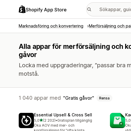
Shopify App Store
Marknadsföring och konvertering
Merförsäljning och pa
Alla appar för merförsäljning och k
gåvor
Locka med uppgraderingar, ”passar bra m
motstå.
1 040 appar med
Gratis gåvor
Rensa
Essential Upsell & Cross Sell
Ka
av 5 stjärnor
5,0
(2 202)
•
Gratisplan tillgänglig
5,0
2202 recensioner totalt
112
Öka AOV med mer- och
Öka
korsförsäljning för ”ofta köpta
utd