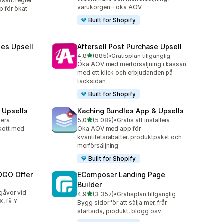
ssan, regler
varukorgen – öka AOV
p för ökat
Built for Shopify
les Upsell
Aftersell Post Purchase Upsell
av 5 stjärnor
4,8
(885)
•
Gratisplan tillgänglig
885 recensioner totalt
Öka AOV med merförsäljning i kassan
med ett klick och erbjudanden på
tacksidan
Built for Shopify
 Upsells
Kaching Bundles App & Upsells
av 5 stjärnor
lera
5,0
(5 089)
•
Gratis att installera
5089 recensioner totalt
skott med
Öka AOV med app för
kvantitetsrabatter, produktpaket och
merförsäljning
Built for Shopify
OGO Offer
EComposer Landing Page
Builder
sgåvor vid
av 5 stjärnor
4,9
(3 357)
•
Gratisplan tillgänglig
3357 recensioner totalt
, få Y
Bygg sidor för att sälja mer, från
startsida, produkt, blogg osv.