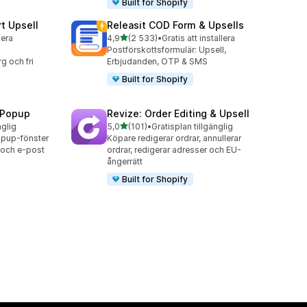
Built for Shopify
t Upsell
Releasit COD Form & Upsells
av 5 stjärnor
lera
4,9
(2 533)
•
Gratis att installera
2533 recensioner totalt
Postförskottsformulär: Upsell,
g och fri
Erbjudanden, OTP & SMS
Built for Shopify
 Popup
Revize: Order Editing & Upsell
av 5 stjärnor
nglig
5,0
(101)
•
Gratisplan tillgänglig
101 recensioner totalt
opup-fönster
Köpare redigerar ordrar, annullerar
r och e-post
ordrar, redigerar adresser och EU-
ångerrätt
Built for Shopify