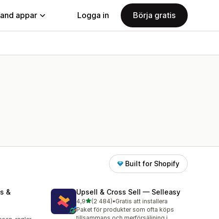
land appar
Logga in
Börja gratis
Built for Shopify
s &
Upsell & Cross Sell — Selleasy
av 5 stjärnor
4,9
(2 484)
•
Gratis att installera
2484 recensioner totalt
Paket för produkter som ofta köps
tillsammans och merförsäljning i