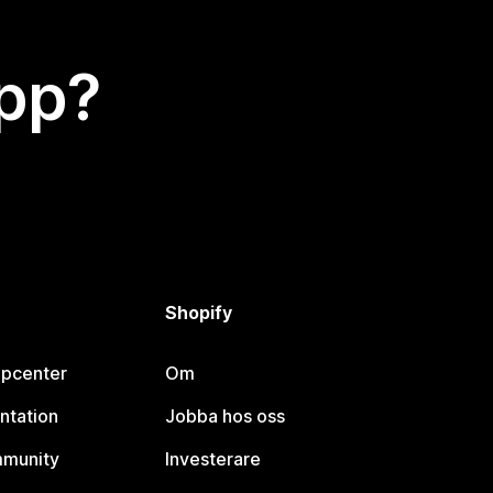
app?
Shopify
lpcenter
Om
ntation
Jobba hos oss
mmunity
Investerare