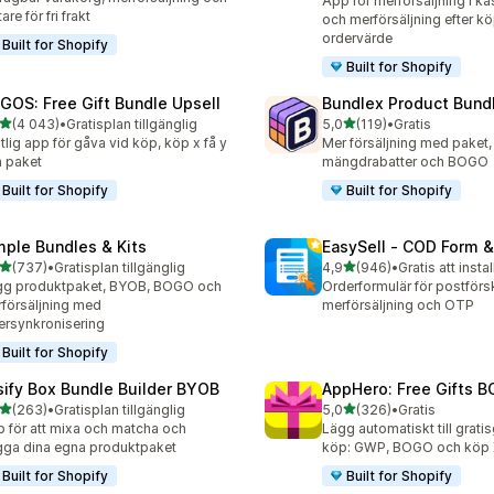
App för merförsäljning i ka
are för fri frakt
och merförsäljning efter kö
ordervärde
Built for Shopify
Built for Shopify
GOS: Free Gift Bundle Upsell
Bundlex Product Bund
av 5 stjärnor
av 5 stjärnor
(4 043)
•
Gratisplan tillgänglig
5,0
(119)
•
Gratis
3 recensioner totalt
119 recensioner totalt
itlig app för gåva vid köp, köp x få y
Mer försäljning med paket,
 paket
mängdrabatter och BOGO
Built for Shopify
Built for Shopify
mple Bundles & Kits
EasySell ‑ COD Form &
av 5 stjärnor
av 5 stjärnor
(737)
•
Gratisplan tillgänglig
4,9
(946)
•
Gratis att instal
 recensioner totalt
946 recensioner totalt
gg produktpaket, BYOB, BOGO och
Orderformulär för postför
försäljning med
merförsäljning och OTP
ersynkronisering
Built for Shopify
sify Box Bundle Builder BYOB
AppHero: Free Gifts B
av 5 stjärnor
av 5 stjärnor
(263)
•
Gratisplan tillgänglig
5,0
(326)
•
Gratis
 recensioner totalt
326 recensioner totalt
 för att mixa och matcha och
Lägg automatiskt till grati
ga dina egna produktpaket
köp: GWP, BOGO och köp X
Built for Shopify
Built for Shopify