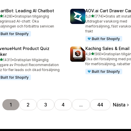
artBot: Leading AI Chatbot
AOV.ai Cart Drawer Car
av 5 stjärnor
av 5 stjärnor
(428)
•
Gratisplan tillgänglig
5,0
(774)
•
Gratis att instal
 recensioner totalt
774 recensioner totalt
gränsad AI-chatt: Öka
Utdragbar varukorg med
säljningen och förbättra servicen
merförsäljning, fäst varukor
frakt
Built for Shopify
Built for Shopify
venueHunt Product Quiz
Kaching Sales & Email
av 5 stjärnor
ker
4,9
(99)
•
Gratisplan tillgä
99 recensioner totalt
Öka din försäljning med p
av 5 stjärnor
(431)
•
Gratisplan tillgänglig
 recensioner totalt
för merförsäljning, rabatte
ggare av Product Recommendation
z för fler leads och ökad försäljning
Built for Shopify
Built for Shopify
Nästa
1
2
3
4
…
44