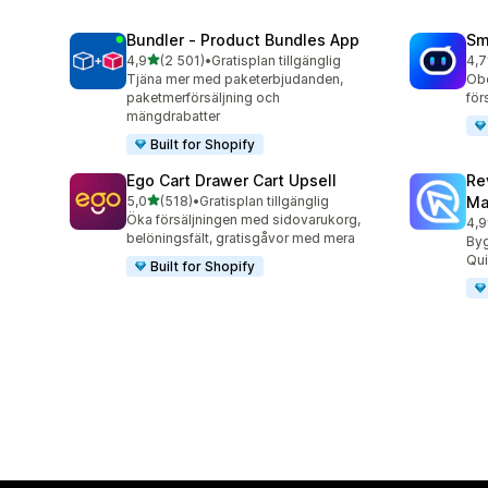
Bundler ‑ Product Bundles App
Sm
av 5 stjärnor
4,9
(2 501)
•
Gratisplan tillgänglig
4,7
2501 recensioner totalt
428
Tjäna mer med paketerbjudanden,
Obe
paketmerförsäljning och
för
mängdrabatter
Built for Shopify
Ego Cart Drawer Cart Upsell
Re
av 5 stjärnor
5,0
(518)
•
Gratisplan tillgänglig
Ma
518 recensioner totalt
Öka försäljningen med sidovarukorg,
4,9
431
belöningsfält, gratisgåvor med mera
By
Qui
Built for Shopify