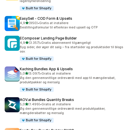
lagersynkronisering
Built for Shopify
EasySell ‑ COD Form & Upsells
ud af 5 stjerner
4,9
(950)
•
Gratis at installere
950 anmeldelser i alt
Bestillingsformular til efterkrav med upsell og OTP
EComposer Landing Page Builder
ud af 5 stjerner
4,9
(3.357)
•
Gratis abonnement tilgængeligt
3357 anmeldelser i alt
Byg sider, der øger dit salg – fra startsider og produktsider til blogs
osv.
Built for Shopify
Kaching Bundles App & Upsells
ud af 5 stjerner
5,0
(5.097)
•
Gratis at installere
5097 anmeldelser i alt
Øg den gennemsnitlige ordreværdi med app til mængderabat,
produktpakker og mersalg
Built for Shopify
AOV.ai Bundles Quantity Breaks
ud af 5 stjerner
5,0
(1.499)
•
Gratis at installere
1499 anmeldelser i alt
Øg den gennemsnitlige ordreværdi med produktpakker,
mængderabatter og mersalg
Built for Shopify