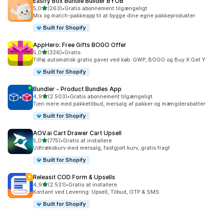
Easify Box Bundle Builder BYOB
ud af 5 stjerner
5,0
(263)
•
Gratis abonnement tilgængeligt
263 anmeldelser i alt
Mix og match-pakkeapp til at bygge dine egne pakkeprodukter
Built for Shopify
AppHero: Free Gifts BOGO Offer
ud af 5 stjerner
5,0
(326)
•
Gratis
326 anmeldelser i alt
Tilføj automatisk gratis gaver ved køb: GWP, BOGO og Buy X Get Y
Built for Shopify
Bundler ‑ Product Bundles App
ud af 5 stjerner
4,9
(2.503)
•
Gratis abonnement tilgængeligt
2503 anmeldelser i alt
Tjen mere med pakketilbud, mersalg af pakker og mængderabatter
Built for Shopify
AOV.ai Cart Drawer Cart Upsell
ud af 5 stjerner
5,0
(775)
•
Gratis at installere
775 anmeldelser i alt
Udtrækskurv med mersalg, fastgjort kurv, gratis fragt
Built for Shopify
Releasit COD Form & Upsells
ud af 5 stjerner
4,9
(2.531)
•
Gratis at installere
2531 anmeldelser i alt
Kontant ved Levering: Upsell, Tilbud, OTP & SMS
Built for Shopify