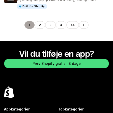
Øg dit salg med pop op-vinduer til mersalg, rabat og e-mail
Built for Shopify
1
2
3
4
44
Vil du tilføje en app?
Prøv Shopify gratis i 3 dage
Appkategorier
Topkategorier