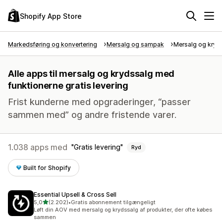
Shopify App Store
Markedsføring og konvertering
Mersalg og sampak
Mersalg og kryd
Alle apps til mersalg og krydssalg med
funktionerne gratis levering
Frist kunderne med opgraderinger, “passer
sammen med” og andre fristende varer.
1.038 apps med
Gratis levering
Ryd
Built for Shopify
Essential Upsell & Cross Sell
ud af 5 stjerner
5,0
(2.202)
•
Gratis abonnement tilgængeligt
2202 anmeldelser i alt
Løft din AOV med mersalg og krydssalg af produkter, der ofte købes
sammen