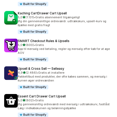
Built for Shopify
Kaching CartDrawer Cart Upsell
ud af 5 stjerner
5,0
(1.131)
•
Gratis abonnement tilgængeligt
1131 anmeldelser i alt
Øg din gennemsnitlige ordreværdi: udtrækskurv, upsell-kurv og
bjælke med gratis fragt
Built for Shopify
SMART Checkout Rules & Upsells
ud af 5 stjerner
5,0
(600)
•
Gratis
600 anmeldelser i alt
App til mersalg ved betaling, regler og mersalg efter køb for at øge
AOV
Built for Shopify
Upsell & Cross Sell — Selleasy
ud af 5 stjerner
4,9
(2.486)
•
Gratis at installere
2486 anmeldelser i alt
Pakketilbud med produkter, der ofte købes sammen, og mersalg i
kurven øger ordreværdien
Built for Shopify
Essent Cart Drawer Cart Upsell
ud af 5 stjerner
5,0
(802)
•
Gratis
802 anmeldelser i alt
Øg gennemsnitlig ordreværdi med mersalg i udtrækskurv, fastlåst
Læg i indkøbskurven og belønningsbjælke
Built for Shopify