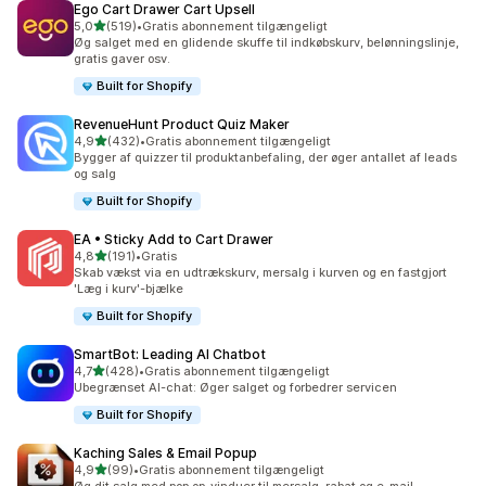
Ego Cart Drawer Cart Upsell
ud af 5 stjerner
5,0
(519)
•
Gratis abonnement tilgængeligt
519 anmeldelser i alt
Øg salget med en glidende skuffe til indkøbskurv, belønningslinje,
gratis gaver osv.
Built for Shopify
RevenueHunt Product Quiz Maker
ud af 5 stjerner
4,9
(432)
•
Gratis abonnement tilgængeligt
432 anmeldelser i alt
Bygger af quizzer til produktanbefaling, der øger antallet af leads
og salg
Built for Shopify
EA • Sticky Add to Cart Drawer
ud af 5 stjerner
4,8
(191)
•
Gratis
191 anmeldelser i alt
Skab vækst via en udtrækskurv, mersalg i kurven og en fastgjort
'Læg i kurv'-bjælke
Built for Shopify
SmartBot: Leading AI Chatbot
ud af 5 stjerner
4,7
(428)
•
Gratis abonnement tilgængeligt
428 anmeldelser i alt
Ubegrænset AI-chat: Øger salget og forbedrer servicen
Built for Shopify
Kaching Sales & Email Popup
ud af 5 stjerner
4,9
(99)
•
Gratis abonnement tilgængeligt
99 anmeldelser i alt