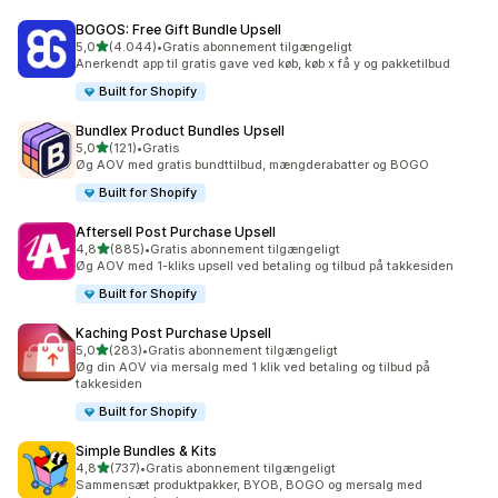
BOGOS: Free Gift Bundle Upsell
ud af 5 stjerner
5,0
(4.044)
•
Gratis abonnement tilgængeligt
4044 anmeldelser i alt
Anerkendt app til gratis gave ved køb, køb x få y og pakketilbud
Built for Shopify
Bundlex Product Bundles Upsell
ud af 5 stjerner
5,0
(121)
•
Gratis
121 anmeldelser i alt
Øg AOV med gratis bundttilbud, mængderabatter og BOGO
Built for Shopify
Aftersell Post Purchase Upsell
ud af 5 stjerner
4,8
(885)
•
Gratis abonnement tilgængeligt
885 anmeldelser i alt
Øg AOV med 1-kliks upsell ved betaling og tilbud på takkesiden
Built for Shopify
Kaching Post Purchase Upsell
ud af 5 stjerner
5,0
(283)
•
Gratis abonnement tilgængeligt
283 anmeldelser i alt
Øg din AOV via mersalg med 1 klik ved betaling og tilbud på
takkesiden
Built for Shopify
Simple Bundles & Kits
ud af 5 stjerner
4,8
(737)
•
Gratis abonnement tilgængeligt
737 anmeldelser i alt
Sammensæt produktpakker, BYOB, BOGO og mersalg med