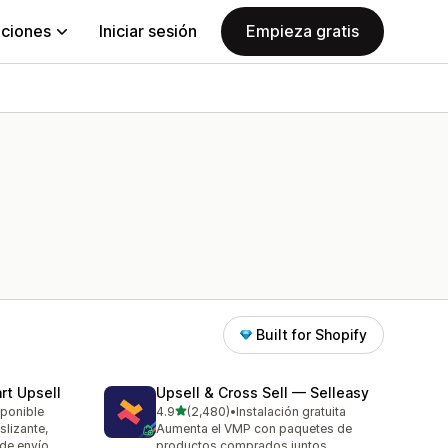
aciones
Iniciar sesión
Empieza gratis
Built for Shopify
rt Upsell
Upsell & Cross Sell — Selleasy
de 5 estrellas
sponible
4.9
(2,480)
•
Instalación gratuita
2480 reseñas en total
slizante,
Aumenta el VMP con paquetes de
 de envío
productos comprados juntos