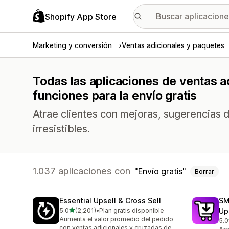
Shopify App Store
Marketing y conversión
Ventas adicionales y paquetes
Todas las aplicaciones de ventas a
funciones para la envío gratis
Atrae clientes con mejoras, sugerencias d
irresistibles.
1.037 aplicaciones con
Envío gratis
Borrar
Essential Upsell & Cross Sell
SM
de 5 estrellas
5.0
(2,201)
•
Plan gratis disponible
Up
2201 reseñas en total
Aumenta el valor promedio del pedido
5.0
596
con ventas adicionales y cruzadas de