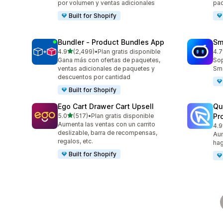
por volumen y ventas adicionales
pa
Built for Shopify
Bundler ‑ Product Bundles App
Sm
de 5 estrellas
4.9
(2,499)
•
Plan gratis disponible
4.7
2499 reseñas en total
428
Gana más con ofertas de paquetes,
Sop
ventas adicionales de paquetes y
Sma
descuentos por cantidad
Built for Shopify
Ego Cart Drawer Cart Upsell
Qu
de 5 estrellas
5.0
(517)
•
Plan gratis disponible
Pr
517 reseñas en total
Aumenta las ventas con un carrito
4.9
431
deslizable, barra de recompensas,
Aum
regalos, etc.
hag
Built for Shopify