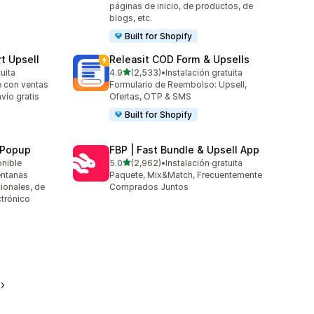
páginas de inicio, de productos, de
blogs, etc.
Built for Shopify
t Upsell
Releasit COD Form & Upsells
de 5 estrellas
uita
4.9
(2,533)
•
Instalación gratuita
2533 reseñas en total
e con ventas
Formulario de Reembolso: Upsell,
nvío gratis
Ofertas, OTP & SMS
Built for Shopify
 Popup
FBP | Fast Bundle & Upsell App
de 5 estrellas
onible
5.0
(2,962)
•
Instalación gratuita
2962 reseñas en total
entanas
Paquete, Mix&Match, Frecuentemente
ionales, de
Comprados Juntos
ctrónico