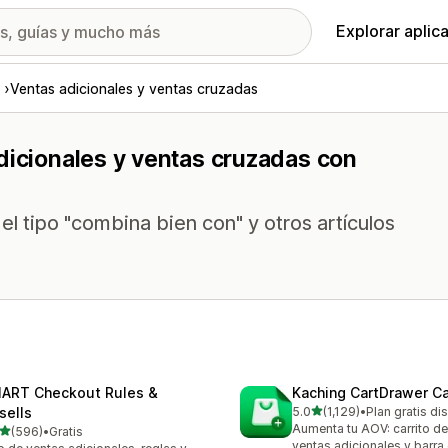
Explorar aplic
Ventas adicionales y ventas cruzadas
dicionales y ventas cruzadas con
el tipo "combina bien con" y otros artículos
ART Checkout Rules &
Kaching CartDrawer Ca
de 5 estrellas
sells
5.0
(1,129)
•
Plan gratis di
1129 reseñas en total
Aumenta tu AOV: carrito de
de 5 estrellas
(596)
•
Gratis
 reseñas en total
ventas adicionales y barra