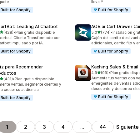
quete
lleva Y
Built for Shopify
Built for Shopify
artBot: Leading AI Chatbot
AOV.ai Cart Drawer Car
de 5 estrellas
de 5 estrellas
(428)
•
Plan gratis disponible
5.0
(774)
•
Instalación grat
 reseñas en total
774 reseñas en total
orte al Cliente Transformado con
Cajón del carrito deslizant
rtbot Impulsado por IA.
adicionales, carrito fijo y e
Built for Shopify
Built for Shopify
iz para Recomendar
Kaching Sales & Email
de 5 estrellas
oductos
4.9
(99)
•
Plan gratis disp
99 reseñas en total
Aumenta tus ventas con v
de 5 estrellas
(431)
•
Plan gratis disponible
 reseñas en total
emergentes de ventas adic
ente ventas, segmente clientes y
descuento y de correo ele
a crecer su audiencia
Built for Shopify
Built for Shopify
Siguiente
1
2
3
4
…
44