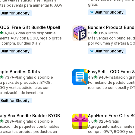
 de ventas adicionales, reglas y
gratis
tas posventa para aumentar tu AOV
Built for Shopify
Built for Shopify
GOS: Free Gift Bundle Upsell
Bundlex Product Bund
de 5 estrellas
de 5 estrellas
(4,041)
•
Plan gratis disponible
5.0
(119)
•
Gratis
1 reseñas en total
119 reseñas en total
enta AOV con BOGO, regalo gratis
Más ventas con bundles, 
 compra, bundles X a Y
por volumen y ofertas BO
Built for Shopify
Built for Shopify
mple Bundles & Kits
EasySell ‑ COD Form &
de 5 estrellas
de 5 estrellas
(737)
•
Plan gratis disponible
4.9
(946)
•
Instalación gra
 reseñas en total
946 reseñas en total
a packs de productos, BYOB,
Formulario de pedido cont
O y ventas adicionales con
reembolso con upsell y O
cronización de inventario
Built for Shopify
sify Box Bundle Builder BYOB
AppHero: Free Gifts B
de 5 estrellas
de 5 estrellas
(263)
•
Plan gratis disponible
5.0
(325)
•
Gratis
 reseñas en total
325 reseñas en total
icación de paquetes combinables
Agrega automáticamente r
a crear tus propios productos en
compra: GWP, BOGO y com