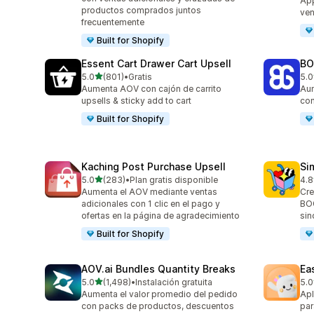
App
productos comprados juntos
ven
frecuentemente
Built for Shopify
Essent Cart Drawer Cart Upsell
BO
de 5 estrellas
5.0
(801)
•
Gratis
5.0
801 reseñas en total
404
Aumenta AOV con cajón de carrito
Aum
upsells & sticky add to cart
con
Built for Shopify
Kaching Post Purchase Upsell
Si
de 5 estrellas
5.0
(283)
•
Plan gratis disponible
4.8
283 reseñas en total
737
Aumenta el AOV mediante ventas
Cre
adicionales con 1 clic en el pago y
BOG
ofertas en la página de agradecimiento
sin
Built for Shopify
AOV.ai Bundles Quantity Breaks
Ea
de 5 estrellas
5.0
(1,498)
•
Instalación gratuita
5.0
1498 reseñas en total
263
Aumenta el valor promedio del pedido
Apl
con packs de productos, descuentos
par