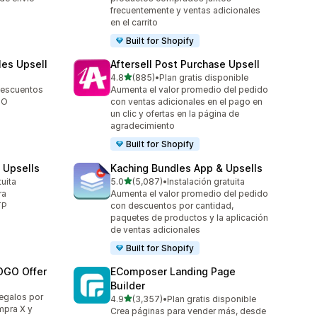
frecuentemente y ventas adicionales
en el carrito
Built for Shopify
les Upsell
Aftersell Post Purchase Upsell
de 5 estrellas
4.8
(885)
•
Plan gratis disponible
885 reseñas en total
descuentos
Aumenta el valor promedio del pedido
GO
con ventas adicionales en el pago en
un clic y ofertas en la página de
agradecimiento
Built for Shopify
 Upsells
Kaching Bundles App & Upsells
de 5 estrellas
tuita
5.0
(5,087)
•
Instalación gratuita
5087 reseñas en total
ra
Aumenta el valor promedio del pedido
TP
con descuentos por cantidad,
paquetes de productos y la aplicación
de ventas adicionales
Built for Shopify
OGO Offer
EComposer Landing Page
Builder
egalos por
de 5 estrellas
4.9
(3,357)
•
Plan gratis disponible
3357 reseñas en total
pra X y
Crea páginas para vender más, desde