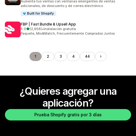
Aumenta tus ventas con ventanas emergentes de ventas
adicionales, de descuento y de correo electrónico
Built for Shopify
FBP | Fast Bundle & Upsell App
de 5 estrellas
5.0
(2,958)
•
Instalación gratuita
2958 reseñas en total
Paquete, Mix&Match, Frecuentemente Comprados Juntos
1
2
3
4
44
¿Quieres agregar una
aplicación?
Prueba Shopify gratis por 3 días