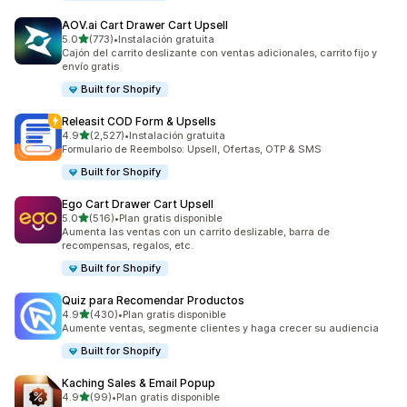
AOV.ai Cart Drawer Cart Upsell
de 5 estrellas
5.0
(773)
•
Instalación gratuita
773 reseñas en total
Cajón del carrito deslizante con ventas adicionales, carrito fijo y
envío gratis
Built for Shopify
Releasit COD Form & Upsells
de 5 estrellas
4.9
(2,527)
•
Instalación gratuita
2527 reseñas en total
Formulario de Reembolso: Upsell, Ofertas, OTP & SMS
Built for Shopify
Ego Cart Drawer Cart Upsell
de 5 estrellas
5.0
(516)
•
Plan gratis disponible
516 reseñas en total
Aumenta las ventas con un carrito deslizable, barra de
recompensas, regalos, etc.
Built for Shopify
Quiz para Recomendar Productos
de 5 estrellas
4.9
(430)
•
Plan gratis disponible
430 reseñas en total
Aumente ventas, segmente clientes y haga crecer su audiencia
Built for Shopify
Kaching Sales & Email Popup
de 5 estrellas
4.9
(99)
•
Plan gratis disponible
99 reseñas en total