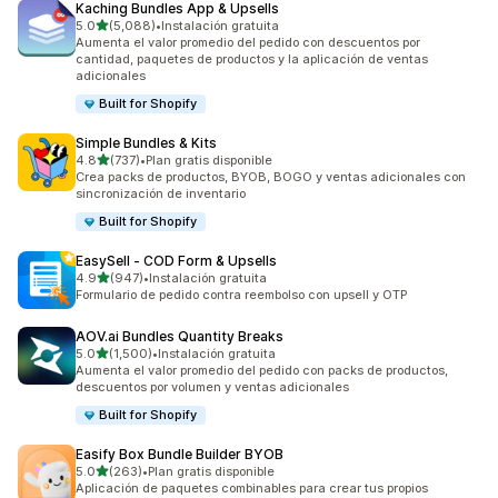
Kaching Bundles App & Upsells
de 5 estrellas
5.0
(5,088)
•
Instalación gratuita
5088 reseñas en total
Aumenta el valor promedio del pedido con descuentos por
cantidad, paquetes de productos y la aplicación de ventas
adicionales
Built for Shopify
Simple Bundles & Kits
de 5 estrellas
4.8
(737)
•
Plan gratis disponible
737 reseñas en total
Crea packs de productos, BYOB, BOGO y ventas adicionales con
sincronización de inventario
Built for Shopify
EasySell ‑ COD Form & Upsells
de 5 estrellas
4.9
(947)
•
Instalación gratuita
947 reseñas en total
Formulario de pedido contra reembolso con upsell y OTP
AOV.ai Bundles Quantity Breaks
de 5 estrellas
5.0
(1,500)
•
Instalación gratuita
1500 reseñas en total
Aumenta el valor promedio del pedido con packs de productos,
descuentos por volumen y ventas adicionales
Built for Shopify
Easify Box Bundle Builder BYOB
de 5 estrellas
5.0
(263)
•
Plan gratis disponible
263 reseñas en total
Aplicación de paquetes combinables para crear tus propios