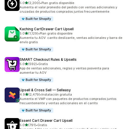
de 5 estrellas
5.0
(2,200)
•
Plan gratis disponible
2200 reseñas en total
Aumenta el valor promedio del pedido con ventas adicionales y
cruzadas de productos comprados juntos frecuentemente
Built for Shopify
Kaching CartDrawer Cart Upsell
de 5 estrellas
5.0
(1,129)
•
Plan gratis disponible
1129 reseñas en total
Aumenta tu AOV: carrito deslizante, ventas adicionales y barra de
envío gratis
Built for Shopify
SMART Checkout Rules & Upsells
de 5 estrellas
5.0
(592)
•
Gratis
592 reseñas en total
App de ventas adicionales, reglas y ventas posventa para
aumentar tu AOV
Built for Shopify
Upsell & Cross Sell — Selleasy
de 5 estrellas
4.9
(2,479)
•
Instalación gratuita
2479 reseñas en total
Aumenta el VMP con paquetes de productos comprados juntos
frecuentemente y ventas adicionales en el carrito
Built for Shopify
Essent Cart Drawer Cart Upsell
de 5 estrellas
5.0
(791)
•
Gratis
791 reseñas en total