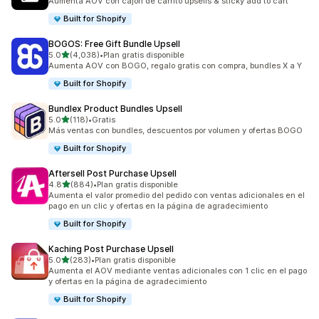
Aumenta AOV con cajón de carrito upsells & sticky add to cart
Built for Shopify
BOGOS: Free Gift Bundle Upsell
de 5 estrellas
5.0
(4,038)
•
Plan gratis disponible
4038 reseñas en total
Aumenta AOV con BOGO, regalo gratis con compra, bundles X a Y
Built for Shopify
Bundlex Product Bundles Upsell
de 5 estrellas
5.0
(118)
•
Gratis
118 reseñas en total
Más ventas con bundles, descuentos por volumen y ofertas BOGO
Built for Shopify
Aftersell Post Purchase Upsell
de 5 estrellas
4.8
(884)
•
Plan gratis disponible
884 reseñas en total
Aumenta el valor promedio del pedido con ventas adicionales en el
pago en un clic y ofertas en la página de agradecimiento
Built for Shopify
Kaching Post Purchase Upsell
de 5 estrellas
5.0
(283)
•
Plan gratis disponible
283 reseñas en total
Aumenta el AOV mediante ventas adicionales con 1 clic en el pago
y ofertas en la página de agradecimiento
Built for Shopify