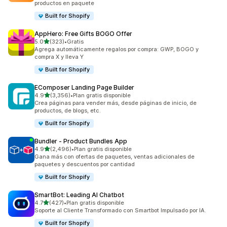
productos en paquete
Built for Shopify
AppHero: Free Gifts BOGO Offer
de 5 estrellas
5.0
(323)
•
Gratis
323 reseñas en total
Agrega automáticamente regalos por compra: GWP, BOGO y
compra X y lleva Y
Built for Shopify
EComposer Landing Page Builder
de 5 estrellas
4.9
(3,356)
•
Plan gratis disponible
3356 reseñas en total
Crea páginas para vender más, desde páginas de inicio, de
productos, de blogs, etc.
Built for Shopify
Bundler ‑ Product Bundles App
de 5 estrellas
4.9
(2,496)
•
Plan gratis disponible
2496 reseñas en total
Gana más con ofertas de paquetes, ventas adicionales de
paquetes y descuentos por cantidad
Built for Shopify
SmartBot: Leading AI Chatbot
de 5 estrellas
4.7
(427)
•
Plan gratis disponible
427 reseñas en total
Soporte al Cliente Transformado con Smartbot Impulsado por IA.
Built for Shopify