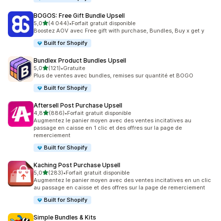
BOGOS: Free Gift Bundle Upsell
étoile(s) sur 5
5,0
(4 044)
•
Forfait gratuit disponible
4044 avis au total
Boostez AOV avec Free gift with purchase, Bundles, Buy x get y
Built for Shopify
Bundlex Product Bundles Upsell
étoile(s) sur 5
5,0
(121)
•
Gratuite
121 avis au total
Plus de ventes avec bundles, remises sur quantité et BOGO
Built for Shopify
Aftersell Post Purchase Upsell
étoile(s) sur 5
4,8
(886)
•
Forfait gratuit disponible
886 avis au total
Augmentez le panier moyen avec des ventes incitatives au
passage en caisse en 1 clic et des offres sur la page de
remerciement
Built for Shopify
Kaching Post Purchase Upsell
étoile(s) sur 5
5,0
(283)
•
Forfait gratuit disponible
283 avis au total
Augmentez le panier moyen avec des ventes incitatives en un clic
au passage en caisse et des offres sur la page de remerciement
Built for Shopify
Simple Bundles & Kits