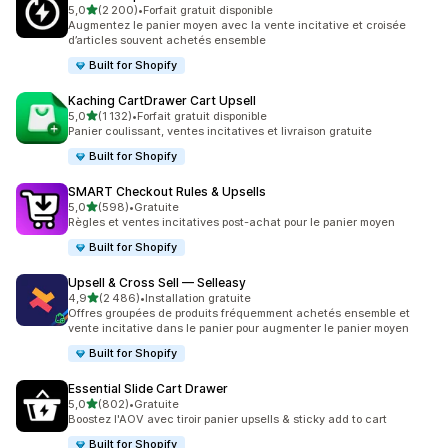
étoile(s) sur 5
5,0
(2 200)
•
Forfait gratuit disponible
2200 avis au total
Augmentez le panier moyen avec la vente incitative et croisée
d’articles souvent achetés ensemble
Built for Shopify
Kaching CartDrawer Cart Upsell
étoile(s) sur 5
5,0
(1 132)
•
Forfait gratuit disponible
1132 avis au total
Panier coulissant, ventes incitatives et livraison gratuite
Built for Shopify
SMART Checkout Rules & Upsells
étoile(s) sur 5
5,0
(598)
•
Gratuite
598 avis au total
Règles et ventes incitatives post-achat pour le panier moyen
Built for Shopify
Upsell & Cross Sell — Selleasy
étoile(s) sur 5
4,9
(2 486)
•
Installation gratuite
2486 avis au total
Offres groupées de produits fréquemment achetés ensemble et
vente incitative dans le panier pour augmenter le panier moyen
Built for Shopify
Essential Slide Cart Drawer
étoile(s) sur 5
5,0
(802)
•
Gratuite
802 avis au total
Boostez l'AOV avec tiroir panier upsells & sticky add to cart
Built for Shopify