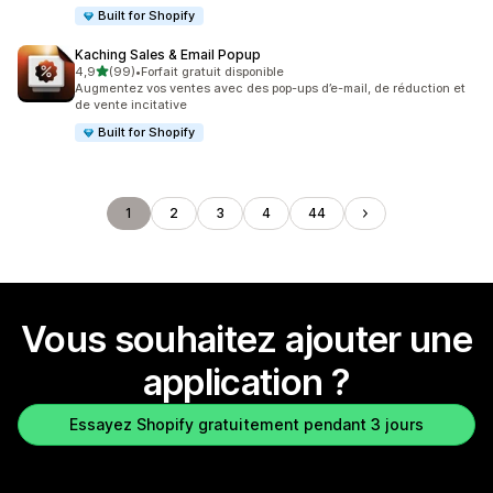
Built for Shopify
Kaching Sales & Email Popup
étoile(s) sur 5
4,9
(99)
•
Forfait gratuit disponible
99 avis au total
Augmentez vos ventes avec des pop-ups d’e-mail, de réduction et
de vente incitative
Built for Shopify
1
2
3
4
44
Vous souhaitez ajouter une
application ?
Essayez Shopify gratuitement pendant 3 jours