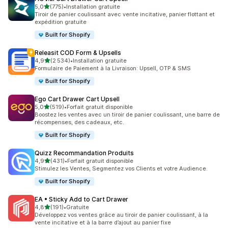
étoile(s) sur 5
5,0
(775)
•
Installation gratuite
775 avis au total
Tiroir de panier coulissant avec vente incitative, panier flottant et
expédition gratuite
Built for Shopify
Releasit COD Form & Upsells
étoile(s) sur 5
4,9
(2 534)
•
Installation gratuite
2534 avis au total
Formulaire de Paiement à la Livraison: Upsell, OTP & SMS
Built for Shopify
Ego Cart Drawer Cart Upsell
étoile(s) sur 5
5,0
(519)
•
Forfait gratuit disponible
519 avis au total
Boostez les ventes avec un tiroir de panier coulissant, une barre de
récompenses, des cadeaux, etc.
Built for Shopify
Quizz Recommandation Produits
étoile(s) sur 5
4,9
(431)
•
Forfait gratuit disponible
431 avis au total
Stimulez les Ventes, Segmentez vos Clients et votre Audience.
Built for Shopify
EA • Sticky Add to Cart Drawer
étoile(s) sur 5
4,8
(191)
•
Gratuite
191 avis au total
Développez vos ventes grâce au tiroir de panier coulissant, à la
vente incitative et à la barre d’ajout au panier fixe