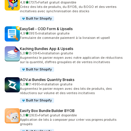
étoile(s) sur 5
4,8
(737)
•
Forfait gratuit disponible
737 avis au total
Créez des lots de produits, du BYOB, du BOGO et des ventes
incitatives avec synchronisation des stocks
Built for Shopify
EasySell ‑ COD Form & Upsells
étoile(s) sur 5
4,9
(951)
•
Installation gratuite
951 avis au total
Formulaire de commande paiement à la livraison et upsell
Kaching Bundles App & Upsells
étoile(s) sur 5
5,0
(5 094)
•
Installation gratuite
5094 avis au total
Augmentez le panier moyen avec notre application de réductions
sur la quantité, d’offres groupées et de ventes incitatives
Built for Shopify
AOV.ai Bundles Quantity Breaks
étoile(s) sur 5
5,0
(1 499)
•
Installation gratuite
1499 avis au total
Augmentez le panier moyen avec des lots de produits, des
réductions sur volume et des ventes incitatives
Built for Shopify
Easify Box Bundle Builder BYOB
étoile(s) sur 5
5,0
(263)
•
Forfait gratuit disponible
263 avis au total
Application de lots à composer pour créer vos propres produits
groupés