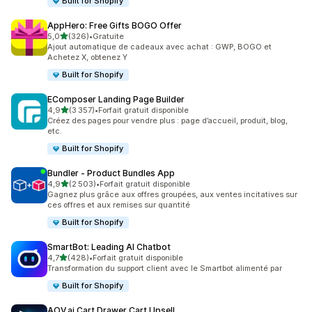
Built for Shopify
AppHero: Free Gifts BOGO Offer
étoile(s) sur 5
5,0
(326)
•
Gratuite
326 avis au total
Ajout automatique de cadeaux avec achat : GWP, BOGO et
Achetez X, obtenez Y
Built for Shopify
EComposer Landing Page Builder
étoile(s) sur 5
4,9
(3 357)
•
Forfait gratuit disponible
3357 avis au total
Créez des pages pour vendre plus : page d’accueil, produit, blog,
etc.
Built for Shopify
Bundler ‑ Product Bundles App
étoile(s) sur 5
4,9
(2 503)
•
Forfait gratuit disponible
2503 avis au total
Gagnez plus grâce aux offres groupées, aux ventes incitatives sur
ces offres et aux remises sur quantité
Built for Shopify
SmartBot: Leading AI Chatbot
étoile(s) sur 5
4,7
(428)
•
Forfait gratuit disponible
428 avis au total
Transformation du support client avec le Smartbot alimenté par
Built for Shopify
AOV.ai Cart Drawer Cart Upsell