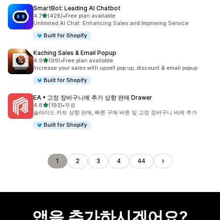
SmartBot: Leading AI Chatbot
별 5개 중
4.7
(428)
•
Free plan available
총 리뷰 428개
Unlimited AI Chat: Enhancing Sales and Improving Service
Built for Shopify
Kaching Sales & Email Popup
별 5개 중
4.9
(99)
•
Free plan available
총 리뷰 99개
Increase your sales with upsell pop up, discount & email popup
Built for Shopify
EA • 고정 장바구니에 추가 상향 판매 Drawer
별 5개 중
4.8
(193)
•
무료
총 리뷰 193개
슬라이드 카트 상향 판매, 빠른 구매 버튼 및 고정 장바구니 바에 추가
Built for Shopify
1
2
3
4
44
앱을 추가하시겠어요?