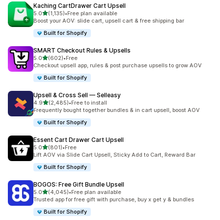
Kaching CartDrawer Cart Upsell
별 5개 중
5.0
(1,135)
•
Free plan available
총 리뷰 1135개
Boost your AOV: slide cart, upsell cart & free shipping bar
Built for Shopify
SMART Checkout Rules & Upsells
별 5개 중
5.0
(602)
•
Free
총 리뷰 602개
Checkout upsell app, rules & post purchase upsells to grow AOV
Built for Shopify
Upsell & Cross Sell — Selleasy
별 5개 중
4.9
(2,485)
•
Free to install
총 리뷰 2485개
Frequently bought together bundles & in cart upsell, boost AOV
Built for Shopify
Essent Cart Drawer Cart Upsell
별 5개 중
5.0
(801)
•
Free
총 리뷰 801개
Lift AOV via Slide Cart Upsell, Sticky Add to Cart, Reward Bar
Built for Shopify
BOGOS: Free Gift Bundle Upsell
별 5개 중
5.0
(4,045)
•
Free plan available
총 리뷰 4045개
Trusted app for free gift with purchase, buy x get y & bundles
Built for Shopify