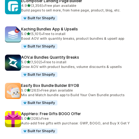
EComposer Landing Page Builder
별 5개 중
4.9
(3,356)
•
Free plan available
총 리뷰 3356개
Build pages to sell more, from home page, product, blog, etc.
Built for Shopify
Kaching Bundles App & Upsells
별 5개 중
5.0
(5,101)
•
Free to install
총 리뷰 5101개
Boost AOV with quantity breaks, product bundles & upsell app
Built for Shopify
AOV.ai Bundles Quantity Breaks
별 5개 중
5.0
(1,502)
•
Free to install
총 리뷰 1502개
Grow AOV with product bundles, volume discounts & upsells
Built for Shopify
Easify Box Bundle Builder BYOB
별 5개 중
5.0
(263)
•
Free plan available
총 리뷰 263개
Mix and Match bundle app to Build Your Own Bundle products
Built for Shopify
AppHero: Free Gifts BOGO Offer
별 5개 중
5.0
(328)
•
Free
총 리뷰 328개
Auto-add free gifts with purchase: GWP, BOGO, and Buy X Get Y
Built for Shopify