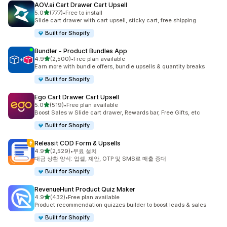
AOV.ai Cart Drawer Cart Upsell
별 5개 중
5.0
(777)
•
Free to install
총 리뷰 777개
Slide cart drawer with cart upsell, sticky cart, free shipping
Built for Shopify
Bundler ‑ Product Bundles App
별 5개 중
4.9
(2,500)
•
Free plan available
총 리뷰 2500개
Earn more with bundle offers, bundle upsells & quantity breaks
Built for Shopify
Ego Cart Drawer Cart Upsell
별 5개 중
5.0
(519)
•
Free plan available
총 리뷰 519개
Boost Sales w Slide cart drawer, Rewards bar, Free Gifts, etc
Built for Shopify
Releasit COD Form & Upsells
별 5개 중
4.9
(2,529)
•
무료 설치
총 리뷰 2529개
대금 상환 양식: 업셀, 제안, OTP 및 SMS로 매출 증대
Built for Shopify
RevenueHunt Product Quiz Maker
별 5개 중
4.9
(432)
•
Free plan available
총 리뷰 432개
Product recommendation quizzes builder to boost leads & sales
Built for Shopify