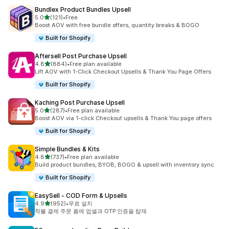
Bundlex Product Bundles Upsell
별 5개 중
5.0
(121)
•
Free
총 리뷰 121개
Boost AOV with free bundle offers, quantity breaks & BOGO
Built for Shopify
Aftersell Post Purchase Upsell
별 5개 중
4.8
(884)
•
Free plan available
총 리뷰 884개
Lift AOV with 1-Click Checkout Upsells & Thank You Page Offers
Built for Shopify
Kaching Post Purchase Upsell
별 5개 중
5.0
(287)
•
Free plan available
총 리뷰 287개
Boost AOV via 1-click Checkout upsells & Thank You page offers
Built for Shopify
Simple Bundles & Kits
별 5개 중
4.8
(737)
•
Free plan available
총 리뷰 737개
Build product bundles, BYOB, BOGO & upsell with inventory sync
Built for Shopify
EasySell ‑ COD Form & Upsells
별 5개 중
4.9
(952)
•
무료 설치
총 리뷰 952개
착불 결제 주문 폼에 업셀과 OTP 인증을 탑재