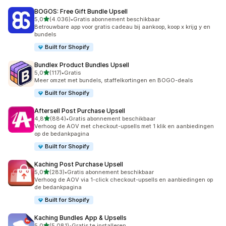
BOGOS: Free Gift Bundle Upsell
van 5 sterren
5,0
(4.036)
•
Gratis abonnement beschikbaar
4036 recensies in totaal
Betrouwbare app voor gratis cadeau bij aankoop, koop x krijg y en
bundels
Built for Shopify
Bundlex Product Bundles Upsell
van 5 sterren
5,0
(117)
•
Gratis
117 recensies in totaal
Meer omzet met bundels, staffelkortingen en BOGO-deals
Built for Shopify
Aftersell Post Purchase Upsell
van 5 sterren
4,8
(884)
•
Gratis abonnement beschikbaar
884 recensies in totaal
Verhoog de AOV met checkout-upsells met 1 klik en aanbiedingen
op de bedankpagina
Built for Shopify
Kaching Post Purchase Upsell
van 5 sterren
5,0
(283)
•
Gratis abonnement beschikbaar
283 recensies in totaal
Verhoog de AOV via 1-click checkout-upsells en aanbiedingen op
de bedankpagina
Built for Shopify
Kaching Bundles App & Upsells
van 5 sterren
5,0
(5.081)
•
Gratis te installeren