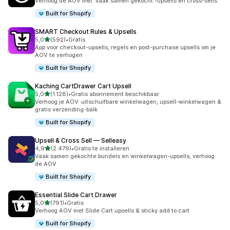
Verhoog de AOV met 'vaak samen gekocht'-upsells en cross-sells
Built for Shopify
SMART Checkout Rules & Upsells
van 5 sterren
5,0
(592)
•
Gratis
592 recensies in totaal
App voor checkout-upsells, regels en post-purchase upsells om je
AOV te verhogen
Built for Shopify
Kaching CartDrawer Cart Upsell
van 5 sterren
5,0
(1.128)
•
Gratis abonnement beschikbaar
1128 recensies in totaal
Verhoog je AOV: uitschuifbare winkelwagen, upsell-winkelwagen &
gratis verzending-balk
Built for Shopify
Upsell & Cross Sell — Selleasy
van 5 sterren
4,9
(2.479)
•
Gratis te installeren
2479 recensies in totaal
Vaak samen gekochte bundels en winkelwagen-upsells, verhoog
de AOV
Built for Shopify
Essential Slide Cart Drawer
van 5 sterren
5,0
(791)
•
Gratis
791 recensies in totaal
Verhoog AOV met Slide Cart upsells & sticky add to cart
Built for Shopify