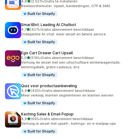
van 5 sterren
4,9
(2.527)
•
Gratis te installeren
2527 recensies in totaal
Remboursformulier: Upsell, Aanbiedingen, OTP & SMS
Built for Shopify
SmartBot: Leading AI Chatbot
van 5 sterren
4,7
(427)
•
Gratis abonnement beschikbaar
427 recensies in totaal
Onbeperkte AI-chat: meer omzet en betere service
Built for Shopify
Ego Cart Drawer Cart Upsell
van 5 sterren
5,0
(516)
•
Gratis abonnement beschikbaar
516 recensies in totaal
Verhoog de omzet met een uitschuifbare winkelwagenlade,
beloningsbalk, gratis cadeaus, enz.
Built for Shopify
Quiz voor productaanbeveling
van 5 sterren
4,9
(430)
•
Gratis abonnement beschikbaar
430 recensies in totaal
Meer verkoop, klanten segmenteren en klanten werven
Built for Shopify
Kaching Sales & Email Popup
van 5 sterren
4,9
(99)
•
Gratis abonnement beschikbaar
99 recensies in totaal
Verhoog je omzet met upsell-, kortings- en e-mailpop-ups
Built for Shopify