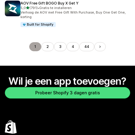
AOV Free Gift BOGO Buy X Get Y
van 5 sterren
5,0
(791)
•
Gratis te installeren
791 recensies in totaal
Verhoog de AOV met Free Gift With Purchase, Buy One Get One,
korting
Built for Shopify
1
2
3
4
44
Wil je een app toevoegen?
Probeer Shopify 3 dagen gratis