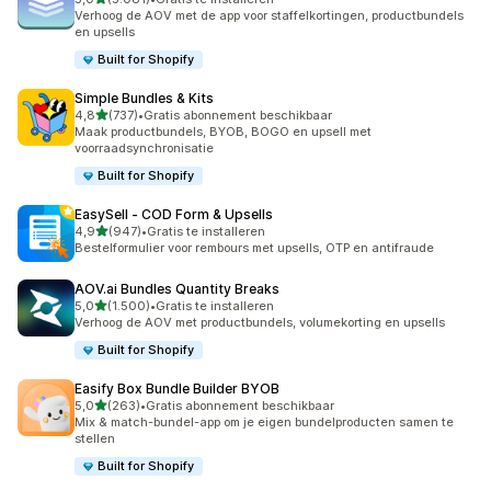
5081 recensies in totaal
Verhoog de AOV met de app voor staffelkortingen, productbundels
en upsells
Built for Shopify
Simple Bundles & Kits
van 5 sterren
4,8
(737)
•
Gratis abonnement beschikbaar
737 recensies in totaal
Maak productbundels, BYOB, BOGO en upsell met
voorraadsynchronisatie
Built for Shopify
EasySell ‑ COD Form & Upsells
van 5 sterren
4,9
(947)
•
Gratis te installeren
947 recensies in totaal
Bestelformulier voor rembours met upsells, OTP en antifraude
AOV.ai Bundles Quantity Breaks
van 5 sterren
5,0
(1.500)
•
Gratis te installeren
1500 recensies in totaal
Verhoog de AOV met productbundels, volumekorting en upsells
Built for Shopify
Easify Box Bundle Builder BYOB
van 5 sterren
5,0
(263)
•
Gratis abonnement beschikbaar
263 recensies in totaal
Mix & match-bundel-app om je eigen bundelproducten samen te
stellen
Built for Shopify