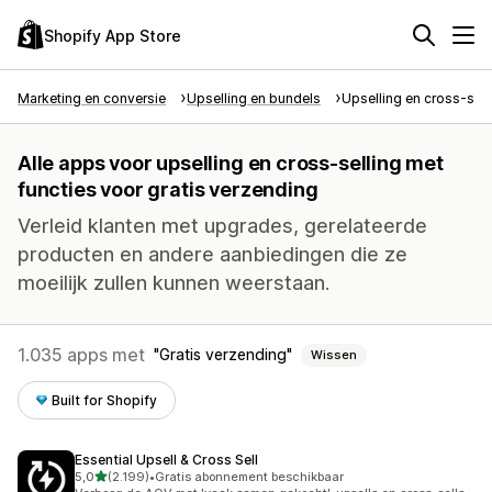
Shopify App Store
Marketing en conversie
Upselling en bundels
Upselling en cross-sell
Alle apps voor upselling en cross-selling met
functies voor gratis verzending
Verleid klanten met upgrades, gerelateerde
producten en andere aanbiedingen die ze
moeilijk zullen kunnen weerstaan.
1.035 apps met
Gratis verzending
Wissen
Built for Shopify
Essential Upsell & Cross Sell
van 5 sterren
5,0
(2.199)
•
Gratis abonnement beschikbaar
2199 recensies in totaal