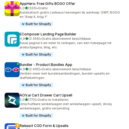
AppHero: Free Gifts BOGO Offer
van 5 sterren
5,0
(323)
•
Gratis
323 recensies in totaal
Automatisch gratis cadeaus toevoegen bij aankoop: GWP, BOGO
en 'Koop X, krijg Y'
Built for Shopify
EComposer Landing Page Builder
van 5 sterren
4,9
(3.356)
•
Gratis abonnement beschikbaar
3356 recensies in totaal
Bouw pagina's om meer te verkopen, van een homepage tot
productpagina, blog, etc.
Built for Shopify
Bundler ‑ Product Bundles App
van 5 sterren
4,9
(2.495)
•
Gratis abonnement beschikbaar
2495 recensies in totaal
Verdien meer met bundelaanbiedingen, bundel-upsells en
staffelkortingen
Built for Shopify
AOV.ai Cart Drawer Cart Upsell
van 5 sterren
5,0
(773)
•
Gratis te installeren
773 recensies in totaal
Uitschuifbare winkelwagen met winkelwagen-upsell, sticky
winkelwagen, gratis verzending
Built for Shopify
Releasit COD Form & Upsells