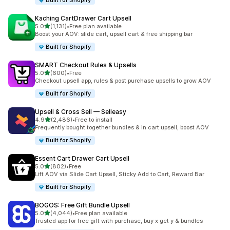
Built for Shopify
Kaching CartDrawer Cart Upsell
เต็ม 5 ดาว
5.0
(1,131)
•
Free plan available
ทั้งหมด 1131 รีวิว
Boost your AOV: slide cart, upsell cart & free shipping bar
Built for Shopify
SMART Checkout Rules & Upsells
เต็ม 5 ดาว
5.0
(600)
•
Free
ทั้งหมด 600 รีวิว
Checkout upsell app, rules & post purchase upsells to grow AOV
Built for Shopify
Upsell & Cross Sell — Selleasy
เต็ม 5 ดาว
4.9
(2,486)
•
Free to install
ทั้งหมด 2486 รีวิว
Frequently bought together bundles & in cart upsell, boost AOV
Built for Shopify
Essent Cart Drawer Cart Upsell
เต็ม 5 ดาว
5.0
(802)
•
Free
ทั้งหมด 802 รีวิว
Lift AOV via Slide Cart Upsell, Sticky Add to Cart, Reward Bar
Built for Shopify
BOGOS: Free Gift Bundle Upsell
เต็ม 5 ดาว
5.0
(4,044)
•
Free plan available
ทั้งหมด 4044 รีวิว
Trusted app for free gift with purchase, buy x get y & bundles