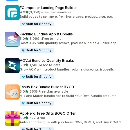
EComposer Landing Page Builder
เต็ม 5 ดาว
4.9
(3,358)
•
Free plan available
ทั้งหมด 3358 รีวิว
Build pages to sell more, from home page, product, blog, etc.
Built for Shopify
Kaching Bundles App & Upsells
เต็ม 5 ดาว
5.0
(5,099)
•
Free to install
ทั้งหมด 5099 รีวิว
Boost AOV with quantity breaks, product bundles & upsell app
Built for Shopify
AOV.ai Bundles Quantity Breaks
เต็ม 5 ดาว
5.0
(1,500)
•
Free to install
ทั้งหมด 1500 รีวิว
Grow AOV with product bundles, volume discounts & upsells
Built for Shopify
Easify Box Bundle Builder BYOB
เต็ม 5 ดาว
5.0
(263)
•
Free plan available
ทั้งหมด 263 รีวิว
Mix and Match bundle app to Build Your Own Bundle products
Built for Shopify
AppHero: Free Gifts BOGO Offer
เต็ม 5 ดาว
5.0
(327)
•
Free
ทั้งหมด 327 รีวิว
Auto-add free gifts with purchase: GWP, BOGO, and Buy X Get Y
Built for Shopify