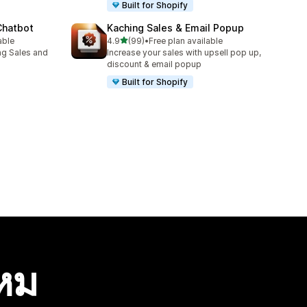
Built for Shopify
Chatbot
Kaching Sales & Email Popup
เต็ม 5 ดาว
able
4.9
(99)
•
Free plan available
ทั้งหมด 99 รีวิว
ng Sales and
Increase your sales with upsell pop up,
discount & email popup
Built for Shopify
ไหม