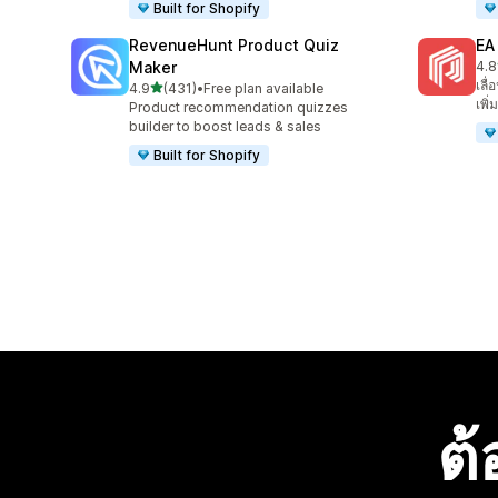
Built for Shopify
RevenueHunt Product Quiz
EA
Maker
4.8
ทั้ง
เลื
เต็ม 5 ดาว
4.9
(431)
•
Free plan available
ทั้งหมด 431 รีวิว
เพิ
Product recommendation quizzes
builder to boost leads & sales
Built for Shopify
ต้