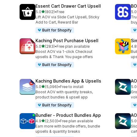
Essent Cart Drawer Cart Upsell
BO
เต็ม 5 ดาว
5.0
(802)
•
Free
5.0
ทั้งหมด 802 รีวิว
ทั้
Lift AOV via Slide Cart Upsell, Sticky
Tru
Add to Cart, Reward Bar
buy
Built for Shopify
Kaching Post Purchase Upsell
Si
เต็ม 5 ดาว
5.0
(283)
•
Free plan available
4.8
ทั้งหมด 283 รีวิว
ทั้ง
Boost AOV via 1-click Checkout
Bui
upsells & Thank You page offers
ups
Built for Shopify
Kaching Bundles App & Upsells
AO
เต็ม 5 ดาว
5.0
(5,096)
•
Free to install
5.0
ทั้งหมด 5096 รีวิว
ทั้ง
Boost AOV with quantity breaks,
Gro
product bundles & upsell app
vol
Built for Shopify
Bundler ‑ Product Bundles App
AO
เต็ม 5 ดาว
4.9
(2,503)
•
Free plan available
5.0
ทั้งหมด 2503 รีวิว
ทั้ง
Earn more with bundle offers, bundle
Sli
upsells & quantity breaks
car