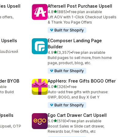
les Upsell
Aftersell Post Purchase Upsell
เต็ม 5 ดาว
4.8
(885)
•
Free plan available
ทั้งหมด 885 รีวิว
 offers,
Lift AOV with 1-Click Checkout Upsells
& Thank You Page Offers
Built for Shopify
 Upsells
EComposer Landing Page
Builder
ร้อมอัปเซลล์
เต็ม 5 ดาว
4.9
(3,357)
•
Free plan available
ทั้งหมด 3357 รีวิว
Build pages to sell more, from home
page, product, blog, etc.
Built for Shopify
lder BYOB
AppHero: Free Gifts BOGO Offer
เต็ม 5 ดาว
able
5.0
(326)
•
Free
ทั้งหมด 326 รีวิว
to Build
Auto-add free gifts with purchase:
GWP, BOGO, and Buy X Get Y
Built for Shopify
psells
Ego Cart Drawer Cart Upsell
เต็ม 5 ดาว
5.0
(519)
•
Free plan available
ทั้งหมด 519 รีวิว
 Upsell, OTP
Boost Sales w Slide cart drawer,
Rewards bar, Free Gifts, etc