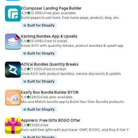
EComposer Landing Page Builder
5 yıldız üzerinden
4,9
(3.358)
•
Free plan available
toplam 3358 değerlendirme
Build pages to sell more, from home page, product, blog, etc.
Built for Shopify
Kaching Bundles App & Upsells
5 yıldız üzerinden
5,0
(5.098)
•
Free to install
toplam 5098 değerlendirme
Boost AOV with quantity breaks, product bundles & upsell app
Built for Shopify
AOV.ai Bundles Quantity Breaks
5 yıldız üzerinden
5,0
(1.500)
•
Free to install
toplam 1500 değerlendirme
Grow AOV with product bundles, volume discounts & upsells
Built for Shopify
Easify Box Bundle Builder BYOB
5 yıldız üzerinden
5,0
(263)
•
Free plan available
toplam 263 değerlendirme
Mix and Match bundle app to Build Your Own Bundle products
Built for Shopify
AppHero: Free Gifts BOGO Offer
5 yıldız üzerinden
5,0
(326)
•
Free
toplam 326 değerlendirme
Auto-add free gifts with purchase: GWP, BOGO, and Buy X Get Y
Built for Shopify