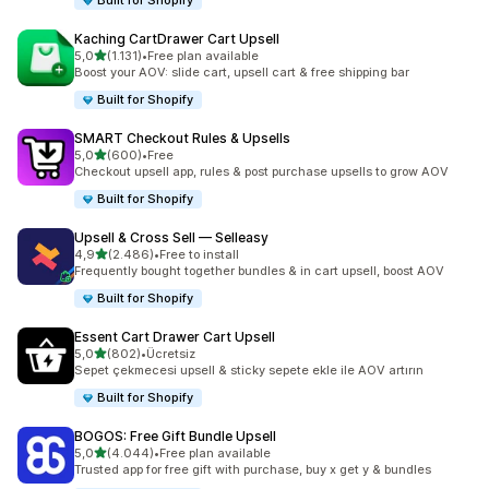
Built for Shopify
Kaching CartDrawer Cart Upsell
5 yıldız üzerinden
5,0
(1.131)
•
Free plan available
toplam 1131 değerlendirme
Boost your AOV: slide cart, upsell cart & free shipping bar
Built for Shopify
SMART Checkout Rules & Upsells
5 yıldız üzerinden
5,0
(600)
•
Free
toplam 600 değerlendirme
Checkout upsell app, rules & post purchase upsells to grow AOV
Built for Shopify
Upsell & Cross Sell — Selleasy
5 yıldız üzerinden
4,9
(2.486)
•
Free to install
toplam 2486 değerlendirme
Frequently bought together bundles & in cart upsell, boost AOV
Built for Shopify
Essent Cart Drawer Cart Upsell
5 yıldız üzerinden
5,0
(802)
•
Ücretsiz
toplam 802 değerlendirme
Sepet çekmecesi upsell & sticky sepete ekle ile AOV artırın
Built for Shopify
BOGOS: Free Gift Bundle Upsell
5 yıldız üzerinden
5,0
(4.044)
•
Free plan available
toplam 4044 değerlendirme
Trusted app for free gift with purchase, buy x get y & bundles