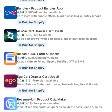
Bundler ‑ Product Bundles App
5 yıldız üzerinden
4,9
(2.503)
•
Free plan available
toplam 2503 değerlendirme
Earn more with bundle offers, bundle upsells & quantity breaks
Built for Shopify
AOV.ai Cart Drawer Cart Upsell
5 yıldız üzerinden
5,0
(775)
•
Free to install
toplam 775 değerlendirme
Slide cart drawer with cart upsell, sticky cart, free shipping
Built for Shopify
Releasit COD Form & Upsells
5 yıldız üzerinden
4,9
(2.531)
•
Ücretsiz yükleme
toplam 2531 değerlendirme
Kapıda Ödeme Formu: Upsell, Teklifler, OTP & SMS
Built for Shopify
Ego Cart Drawer Cart Upsell
5 yıldız üzerinden
5,0
(519)
•
Free plan available
toplam 519 değerlendirme
Boost Sales w Slide cart drawer, Rewards bar, Free Gifts, etc
Built for Shopify
RevenueHunt Product Quiz Maker
5 yıldız üzerinden
4,9
(432)
•
Free plan available
toplam 432 değerlendirme
Product recommendation quizzes builder to boost leads & sales