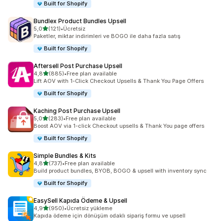
Built for Shopify
Bundlex Product Bundles Upsell
5 yıldız üzerinden
5,0
(121)
•
Ücretsiz
toplam 121 değerlendirme
Paketler, miktar indirimleri ve BOGO ile daha fazla satış
Built for Shopify
Aftersell Post Purchase Upsell
5 yıldız üzerinden
4,8
(885)
•
Free plan available
toplam 885 değerlendirme
Lift AOV with 1-Click Checkout Upsells & Thank You Page Offers
Built for Shopify
Kaching Post Purchase Upsell
5 yıldız üzerinden
5,0
(283)
•
Free plan available
toplam 283 değerlendirme
Boost AOV via 1-click Checkout upsells & Thank You page offers
Built for Shopify
Simple Bundles & Kits
5 yıldız üzerinden
4,8
(737)
•
Free plan available
toplam 737 değerlendirme
Build product bundles, BYOB, BOGO & upsell with inventory sync
Built for Shopify
EasySell Kapıda Ödeme & Upsell
5 yıldız üzerinden
4,9
(950)
•
Ücretsiz yükleme
toplam 950 değerlendirme
Kapıda ödeme için dönüşüm odaklı sipariş formu ve upsell