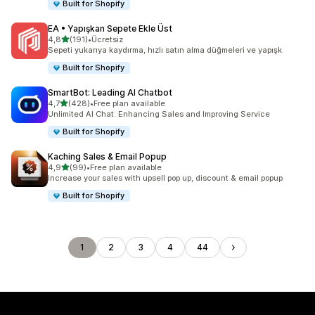
Built for Shopify
EA • Yapışkan Sepete Ekle Üst
5 yıldız üzerinden
4,8
(191)
•
Ücretsiz
toplam 191 değerlendirme
Sepeti yukarıya kaydırma, hızlı satın alma düğmeleri ve yapışk
Built for Shopify
SmartBot: Leading AI Chatbot
5 yıldız üzerinden
4,7
(428)
•
Free plan available
toplam 428 değerlendirme
Unlimited AI Chat: Enhancing Sales and Improving Service
Built for Shopify
Kaching Sales & Email Popup
5 yıldız üzerinden
4,9
(99)
•
Free plan available
toplam 99 değerlendirme
Increase your sales with upsell pop up, discount & email popup
Built for Shopify
1
2
3
4
44