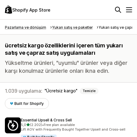
Shopify App Store
Pazarlama ve dönüşüm
Yukarı satış ve paketler
Yukarı satış ve çapraz
ücretsiz kargo özelliklerini içeren tüm yukarı
satış ve çapraz satış uygulamaları
Yükseltme ürünleri, "uyumlu" ürünler veya diğer
karşı konulmaz ürünlerle onları ikna edin.
1.039 uygulama:
Ücretsiz kargo
Temizle
Built for Shopify
Essential Upsell & Cross Sell
5 yıldız üzerinden
5,0
(2.202)
•
Free plan available
toplam 2202 değerlendirme
Lift AOV with Frequently Bought Together Upsell and Cross-sell