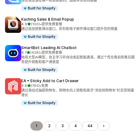
旨在增加潜在客户和销售额的产品推荐测试构建器
Built for Shopify
Kaching Sales & Email Popup
星（满分 5 星）
4.9
(100)
•
提供免费套餐
总共 100 条评论
通过追加销售弹出窗口、折扣和电子邮件弹出窗口提升您的销量
Built for Shopify
SmartBot: Leading AI Chatbot
星（满分 5 星）
4.7
(428)
•
提供免费套餐
总共 428 条评论
电商大型AI模型，自主学习并自动发起智能邀请，通过个性化售前和售后服
务提升销售和客户满意度
Built for Shopify
EA • Sticky Add to Cart Drawer
星（满分 5 星）
4.8
(193)
•
免费
总共 193 条评论
通过滑动式抽屉购物车、购物车向上销售和悬浮“添加到购物车”栏实现销量
增长
Built for Shopify
1
2
3
4
44