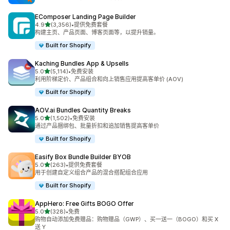
EComposer Landing Page Builder
星（满分 5 星）
4.9
(3,356)
•
提供免费套餐
总共 3356 条评论
构建主页、产品页面、博客页面等，以提升销量。
Built for Shopify
Kaching Bundles App & Upsells
星（满分 5 星）
5.0
(5,114)
•
免费安装
总共 5114 条评论
利用阶梯定价、产品组合和向上销售应用提高客单价 (AOV)
Built for Shopify
AOV.ai Bundles Quantity Breaks
星（满分 5 星）
5.0
(1,502)
•
免费安装
总共 1502 条评论
通过产品捆绑包、批量折扣和追加销售提高客单价
Built for Shopify
Easify Box Bundle Builder BYOB
星（满分 5 星）
5.0
(263)
•
提供免费套餐
总共 263 条评论
用于创建自定义组合产品的混合搭配组合应用
Built for Shopify
AppHero: Free Gifts BOGO Offer
星（满分 5 星）
5.0
(328)
•
免费
总共 328 条评论
购物自动添加免费赠品：购物赠品（GWP）、买一送一（BOGO）和买 X
送 Y