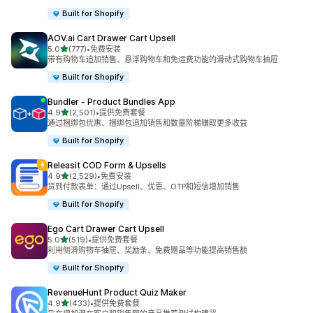
Built for Shopify
AOV.ai Cart Drawer Cart Upsell
星（满分 5 星）
5.0
(777)
•
免费安装
总共 777 条评论
带有购物车追加销售、悬浮购物车和免运费功能的滑动式购物车抽屉
Built for Shopify
Bundler ‑ Product Bundles App
星（满分 5 星）
4.9
(2,501)
•
提供免费套餐
总共 2501 条评论
通过捆绑包优惠、捆绑包追加销售和数量阶梯赚取更多收益
Built for Shopify
Releasit COD Form & Upsells
星（满分 5 星）
4.9
(2,529)
•
免费安装
总共 2529 条评论
货到付款表单：通过Upsell、优惠、OTP和短信增加销售
Built for Shopify
Ego Cart Drawer Cart Upsell
星（满分 5 星）
5.0
(519)
•
提供免费套餐
总共 519 条评论
利用侧滑购物车抽屉、奖励条、免费赠品等功能提高销售额
Built for Shopify
RevenueHunt Product Quiz Maker
星（满分 5 星）
4.9
(433)
•
提供免费套餐
总共 433 条评论