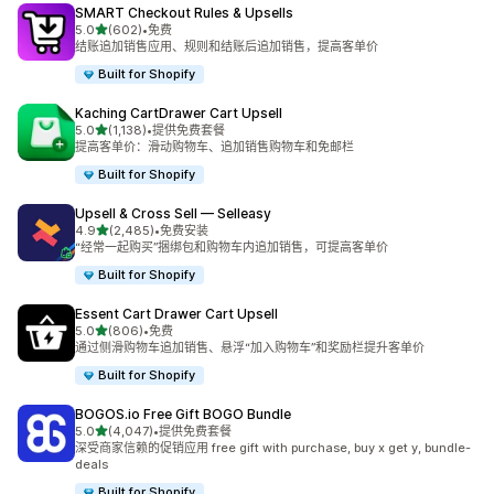
SMART Checkout Rules & Upsells
星（满分 5 星）
5.0
(602)
•
免费
总共 602 条评论
结账追加销售应用、规则和结账后追加销售，提高客单价
Built for Shopify
Kaching CartDrawer Cart Upsell
星（满分 5 星）
5.0
(1,138)
•
提供免费套餐
总共 1138 条评论
提高客单价：滑动购物车、追加销售购物车和免邮栏
Built for Shopify
Upsell & Cross Sell — Selleasy
星（满分 5 星）
4.9
(2,485)
•
免费安装
总共 2485 条评论
“经常一起购买”捆绑包和购物车内追加销售，可提高客单价
Built for Shopify
Essent Cart Drawer Cart Upsell
星（满分 5 星）
5.0
(806)
•
免费
总共 806 条评论
通过侧滑购物车追加销售、悬浮“加入购物车”和奖励栏提升客单价
Built for Shopify
BOGOS.io Free Gift BOGO Bundle
星（满分 5 星）
5.0
(4,047)
•
提供免费套餐
总共 4047 条评论
深受商家信赖的促销应用 free gift with purchase, buy x get y, bundle-
deals
Built for Shopify