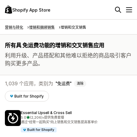
Shopify App Store
营销与转化
增销和捆绑销售
增销和交叉销售
所有具 免运费功能的增销和交叉销售应用
利用升级、产品搭配和其他难以拒绝的商品吸引客户
购买更多产品。
1,039 个应用，类别为
免运费
清除
Built for Shopify
Essential Upsell & Cross Sell
星（满分 5 星）
5.0
(2,206)
•
提供免费套餐
总共 2206 条评论
通过“经常一起购买”向上销售和交叉销售提高客单价
Built for Shopify