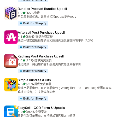
Bundlex Product Bundles Upsell
星（满分 5 星）
5.0
(122)
•
免费
总共 122 条评论
用免费捆绑优惠、数量折扣和BOGO提升AOV
Built for Shopify
Aftersell Post Purchase Upsell
星（满分 5 星）
4.8
(884)
•
提供免费套餐
总共 884 条评论
通过一键式结账追加销售和感谢页面优惠提升客单价 (AOV)
Built for Shopify
Kaching Post Purchase Upsell
星（满分 5 星）
5.0
(287)
•
提供免费套餐
总共 287 条评论
通过结账一键追加销售和感谢页面优惠提高客单价
Built for Shopify
Simple Bundles & Kits
星（满分 5 星）
4.8
(737)
•
提供免费套餐
总共 737 条评论
构建产品捆绑包、自定义捆绑包 (BYOB) 和买一送一 (BOGO) 优惠以及实
现追加销售，并支持库存同步
Built for Shopify
EasySell ‑ COD Form & Upsells
星（满分 5 星）
4.9
(954)
•
免费安装
总共 954 条评论
货到付款订单表单，支持追加销售和OTP验证