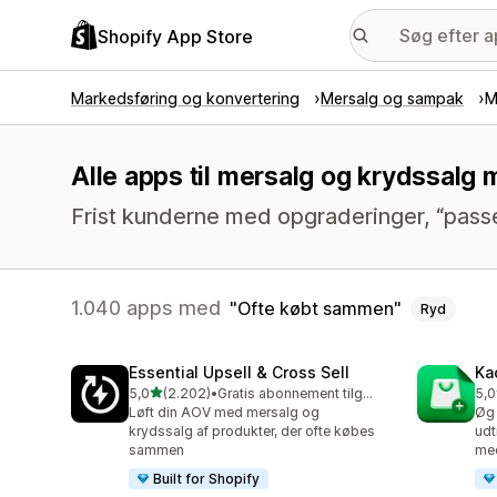
Shopify App Store
Markedsføring og konvertering
Mersalg og sampak
M
Alle apps til mersalg og krydssal
Frist kunderne med opgraderinger, “pass
1.040 apps med
Ofte købt sammen
Ryd
Essential Upsell & Cross Sell
Ka
ud af 5 stjerner
5,0
(2.202)
•
Gratis abonnement tilgængeligt
5,0
2202 anmeldelser i alt
113
Løft din AOV med mersalg og
Øg 
krydssalg af produkter, der ofte købes
udt
sammen
med
Built for Shopify