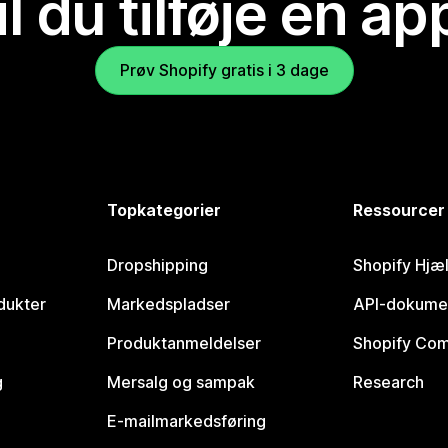
il du tilføje en ap
Prøv Shopify gratis i 3 dage
Topkategorier
Ressourcer
Dropshipping
Shopify Hjæ
dukter
Markedspladser
API-dokume
Produktanmeldelser
Shopify Co
g
Mersalg og sampak
Research
E-mailmarkedsføring