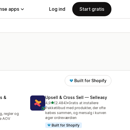
se apps
Log ind
Start gratis
Built for Shopify
s &
Upsell & Cross Sell — Selleasy
ud af 5 stjerner
4,9
(2.484)
•
Gratis at installere
2484 anmeldelser i alt
Pakketilbud med produkter, der ofte
købes sammen, og mersalg i kurven
g, regler og
øger ordreværdien
ge AOV
Built for Shopify