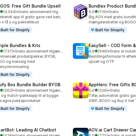
GOS: Free Gift Bundle Upsell
Bundlex Product Bund
ud af 5 stjerner
ud af 5 stjerner
(4.044)
•
Gratis abonnement tilgængeligt
5,0
(119)
•
Gratis
4 anmeldelser i alt
119 anmeldelser i alt
rkendt app til gratis gave ved køb,
Øg AOV med gratis bundtti
 x få y og pakketilbud
mængderabatter og BOGO
Built for Shopify
Built for Shopify
mple Bundles & Kits
EasySell ‑ COD Form &
ud af 5 stjerner
ud af 5 stjerner
(737)
•
Gratis abonnement tilgængeligt
4,9
(946)
•
Gratis at instal
 anmeldelser i alt
946 anmeldelser i alt
mmensæt produktpakker, BYOB,
Bestillingsformular til efte
GO og mersalg med
upsell og OTP
ersynkronisering
Built for Shopify
sify Box Bundle Builder BYOB
AppHero: Free Gifts B
ud af 5 stjerner
ud af 5 stjerner
(263)
•
Gratis abonnement tilgængeligt
5,0
(326)
•
Gratis
 anmeldelser i alt
326 anmeldelser i alt
 og match-pakkeapp til at bygge
Tilføj automatisk gratis ga
e egne pakkeprodukter
GWP, BOGO og Buy X Get 
Built for Shopify
Built for Shopify
artBot: Leading AI Chatbot
AOV.ai Cart Drawer Car
ud af 5 stjerner
ud af 5 stjerner
(428)
•
Gratis abonnement tilgængeligt
5,0
(775)
•
Gratis at instal