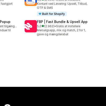
2534 anmeldelser i alt
fastgjort
Kontant ved Levering: Upsell, Tilbud,
OTP & SMS
Built for Shopify
 Popup
FBP | Fast Bundle & Upsell App
ud af 5 stjerner
Gratis abonnement tilgængeligt
5,0
(2.962)
•
Gratis at installere
2962 anmeldelser i alt
duer til
Mersalgsapp, mix og match, 2 for 1,
gave og mængderabat