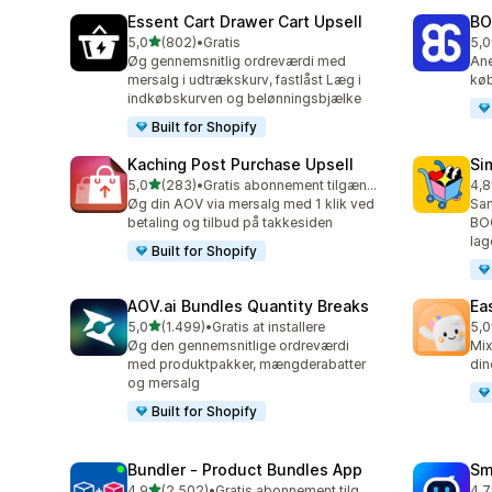
Essent Cart Drawer Cart Upsell
BO
ud af 5 stjerner
5,0
(802)
•
Gratis
5,0
802 anmeldelser i alt
404
Øg gennemsnitlig ordreværdi med
Ane
mersalg i udtrækskurv, fastlåst Læg i
køb
indkøbskurven og belønningsbjælke
Built for Shopify
Kaching Post Purchase Upsell
Si
ud af 5 stjerner
5,0
(283)
•
Gratis abonnement tilgængeligt
4,8
283 anmeldelser i alt
737
Øg din AOV via mersalg med 1 klik ved
Sa
betaling og tilbud på takkesiden
BO
lag
Built for Shopify
AOV.ai Bundles Quantity Breaks
Ea
ud af 5 stjerner
5,0
(1.499)
•
Gratis at installere
5,0
1499 anmeldelser i alt
263
Øg den gennemsnitlige ordreværdi
Mix
med produktpakker, mængderabatter
din
og mersalg
Built for Shopify
Bundler ‑ Product Bundles App
Sm
ud af 5 stjerner
4,9
(2.502)
•
Gratis abonnement tilgængeligt
4,7