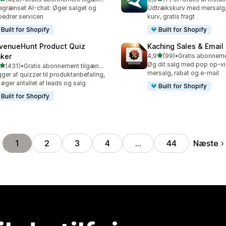
 anmeldelser i alt
775 anmeldelser i alt
grænset AI-chat: Øger salget og
Udtrækskurv med mersalg, 
bedrer servicen
kurv, gratis fragt
Built for Shopify
Built for Shopify
venueHunt Product Quiz
Kaching Sales & Email
ud af 5 stjerner
ker
4,9
(99)
•
99 anmeldelser i alt
Øg dit salg med pop op-vin
ud af 5 stjerner
(431)
•
Gratis abonnement tilgængeligt
 anmeldelser i alt
mersalg, rabat og e-mail
ger af quizzer til produktanbefaling,
 øger antallet af leads og salg
Built for Shopify
Built for Shopify
Næste
1
2
3
4
…
44