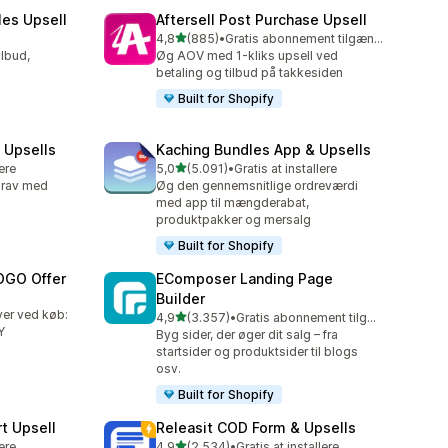
les Upsell
Aftersell Post Purchase Upsell
ud af 5 stjerner
4,8
(885)
•
Gratis abonnement tilgængeligt
885 anmeldelser i alt
lbud,
Øg AOV med 1-kliks upsell ved
betaling og tilbud på takkesiden
Built for Shopify
 Upsells
Kaching Bundles App & Upsells
ud af 5 stjerner
lere
5,0
(5.091)
•
Gratis at installere
5091 anmeldelser i alt
rkrav med
Øg den gennemsnitlige ordreværdi
med app til mængderabat,
produktpakker og mersalg
Built for Shopify
OGO Offer
EComposer Landing Page
Builder
ver ved køb:
ud af 5 stjerner
4,9
(3.357)
•
Gratis abonnement tilgængeligt
3357 anmeldelser i alt
Y
Byg sider, der øger dit salg – fra
startsider og produktsider til blogs
osv.
Built for Shopify
t Upsell
Releasit COD Form & Upsells
ud af 5 stjerner
lere
4,9
(2.534)
•
Gratis at installere