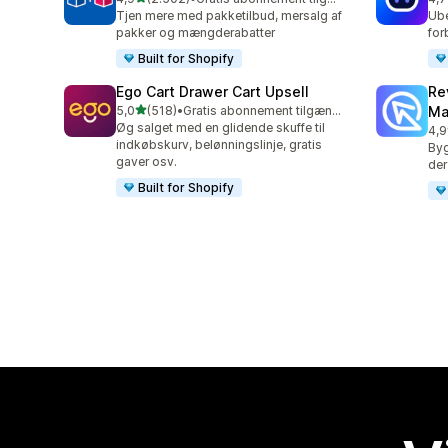
2502 anmeldelser i alt
428
Tjen mere med pakketilbud, mersalg af
Ube
pakker og mængderabatter
for
Built for Shopify
Ego Cart Drawer Cart Upsell
Re
ud af 5 stjerner
5,0
(518)
•
Gratis abonnement tilgængeligt
Ma
518 anmeldelser i alt
Øg salget med en glidende skuffe til
4,9
431
indkøbskurv, belønningslinje, gratis
Byg
gaver osv.
der
Built for Shopify