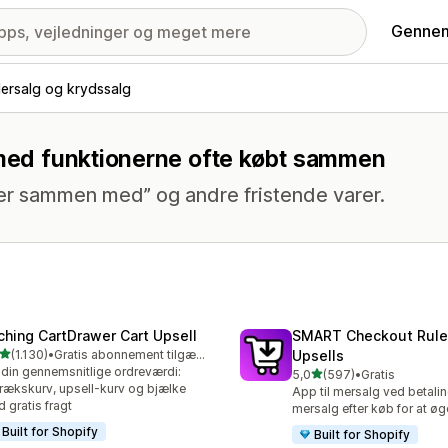
Gennem
ersalg og krydssalg
g med funktionerne ofte købt sammen
er sammen med” og andre fristende varer.
ching CartDrawer Cart Upsell
SMART Checkout Rule
ud af 5 stjerner
(1.130)
•
Gratis abonnement tilgængeligt
Upsells
0 anmeldelser i alt
din gennemsnitlige ordreværdi:
ud af 5 stjerner
5,0
(597)
•
Gratis
597 anmeldelser i alt
rækskurv, upsell-kurv og bjælke
App til mersalg ved betalin
 gratis fragt
mersalg efter køb for at ø
Built for Shopify
Built for Shopify